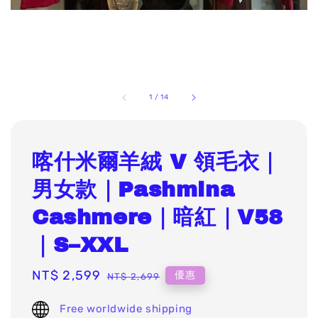
1
/
14
喀什米爾羊絨 V 領毛衣｜
男女款｜Pashmina
Cashmere｜暗紅｜V58
｜S–XXL
Sale
NT$ 2,599
Regular
優惠
NT$ 2,699
price
price
Free worldwide shipping