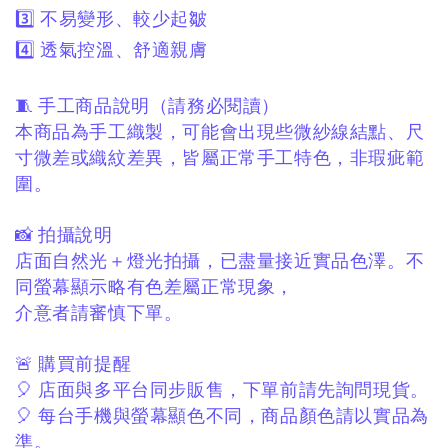
3️⃣ 不易變形、較少起皺
4️⃣ 透氣控溫、舒適親膚
🧵 手工商品說明（請務必閱讀）
本商品為手工織製，
可能會出現些微紗線結點、
尺
寸微差或織紋差異，
皆屬正常手工特色，非瑕疵範
圍。
📸 拍攝說明
店面自然光＋燈光拍攝，
已盡量接近實品色澤。
不
同螢幕顯示略有色差屬正常現象，
介意者請審慎下單。
🚨 購買前提醒
🎈 店面與多平台同步販售，
下單前請先詢問現貨。
🎈 每台手機與螢幕顯色不同，
商品顏色請以實品為
準。