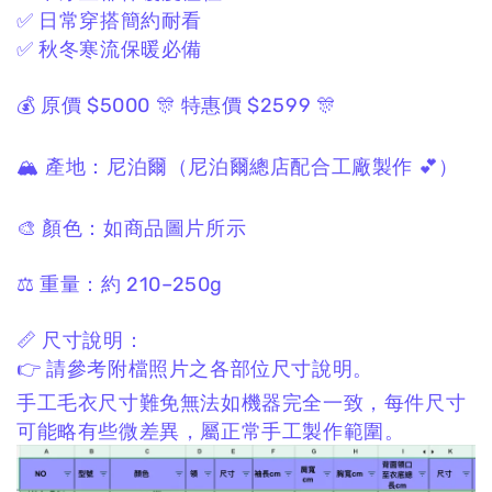
✅ 日常穿搭簡約耐看
✅ 秋冬寒流保暖必備
💰 原價 $5000
🎊 特惠價 $2599 🎊
🏔 產地：
尼泊爾
（尼泊爾總店配合工廠製作 💕）
🎨 顏色：
如商品圖片所示
⚖️ 重量：
約 210–250g
📏 尺寸說明：
👉 請參考附檔照片之各部位
尺寸
說明。
手工毛衣尺寸難免無法如機器完全一致，
每件尺寸
可能略有些微差異，
屬正常手工製作範圍。