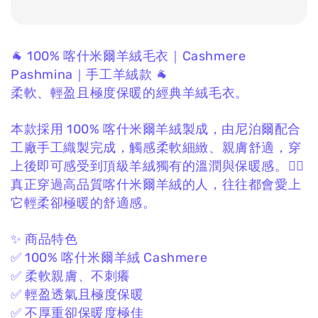
🐐 100% 喀什米爾羊絨毛衣｜Cashmere
Pashmina｜手工羊絨款 🐐
柔軟、輕盈且極度保暖的經典羊絨毛衣。
本款採用 100% 喀什米爾羊絨製成，
由尼泊爾配合
工廠手工織製完成，
觸感柔軟細緻、親膚舒適，
穿
上後即可感受到頂級羊絨獨有的溫潤與保暖感。❤️‍🔥
真正穿過高品質喀什米爾羊絨的人，
往往都會愛上
它輕柔卻極暖的舒適感。
✨ 商品特色
✅ 100% 喀什米爾羊絨 Cashmere
✅ 柔軟親膚、不刺癢
✅ 輕盈透氣且極度保暖
✅ 不厚重卻保暖度極佳