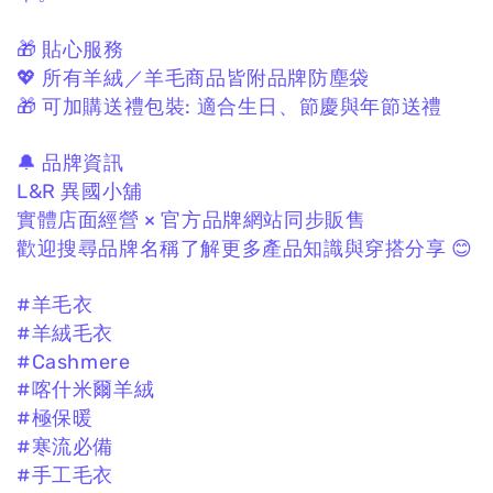
🎁 貼心服務
💖 所有羊絨／羊毛商品皆附品牌防塵袋
🎁 可加購送禮包裝:
適合生日、節慶與年節送禮
🔔 品牌資訊
L&R 異國小舖
實體店面經營 × 官方品牌網站同步販售
歡迎搜尋品牌名稱了解更多產品知識與穿搭分享 😊
#羊毛衣
#羊絨毛衣
#Cashmere
#喀什米爾羊絨
#極保暖
#寒流必備
#手工毛衣