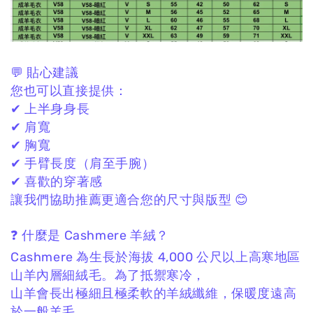
💬 貼心建議
您也可以直接提供：
✔ 上半身身長
✔ 肩寬
✔ 胸寬
✔ 手臂長度（肩至手腕）
✔ 喜歡的穿著感
讓我們協助推薦更適合您的尺寸與版型 😊
❓ 什麼是 Cashmere 羊絨？
Cashmere 為生長於海拔 4,000 公尺以上高寒地區
山羊內層細絨毛。
為了抵禦寒冷，
山羊會長出極細且極柔軟的羊絨纖維，
保暖度遠高
於一般羊毛。