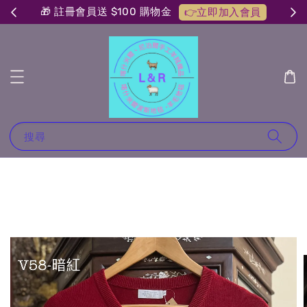
🎁 註冊會員送 $100 購物金
👉立即加入會員
搜尋