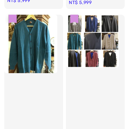
Regular
NT$ 5,999
Regular
NT$ 5,999
price
price
優惠
優惠