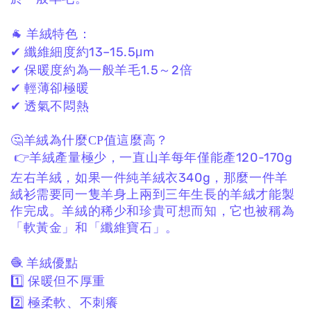
🐐 羊絨特色：
✔ 纖維細度約13–15.5μm
✔ 保暖度約為一般羊毛1.5～2倍
✔ 輕薄卻極暖
✔ 透氣不悶熱
🤔羊絨為什麼CP值這麼高？
👉羊絨產量極少，一直山羊每年僅能產120-170g
左右羊絨，如果一件純羊絨衣340g，那麼一件羊
絨衫需要同一隻羊身上兩到三年生長的羊絨才能製
作完成。羊絨的稀少和珍貴可想而知，它也被稱為
「軟黃金」和「纖維寶石」。
🧶 羊絨優點
1️⃣ 保暖但不厚重
2️⃣ 極柔軟、不刺癢