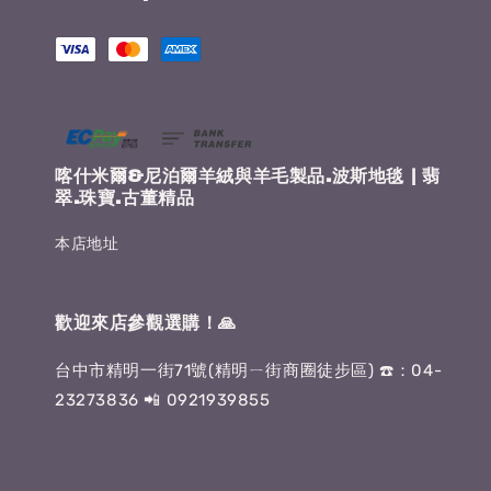
喀什米爾&尼泊爾羊絨與羊毛製品.波斯地毯 | 翡
翠.珠寶.古董精品
本店地址
歡迎來店參觀選購！🙏
台中市精明一街71號(精明ㄧ街商圈徒步區) ☎️：04-
23273836 📲 0921939855