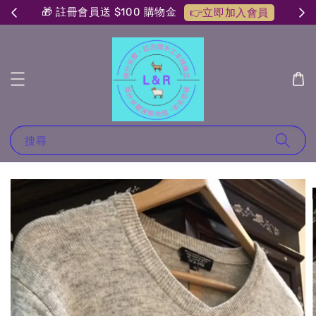
🎁 註冊會員送 $100 購物金
👉立即加入會員
搜尋