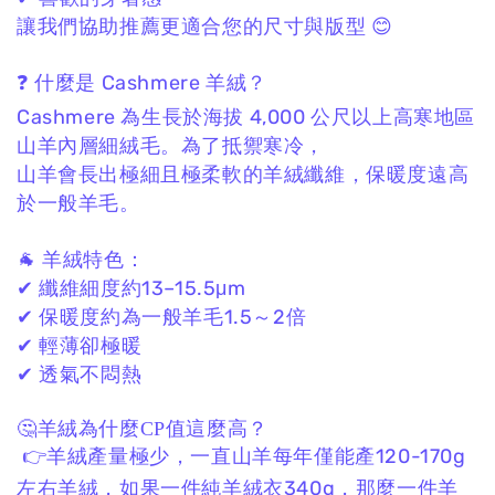
讓我們協助推薦更適合您的尺寸與版型 😊
❓ 什麼是 Cashmere 羊絨？
Cashmere 為生長於海拔 4,000 公尺以上高寒地區
山羊內層細絨毛。
為了抵禦寒冷，
山羊會長出極細且極柔軟的羊絨纖維，
保暖度遠高
於一般羊毛。
🐐 羊絨特色：
✔ 纖維細度約13–15.5μm
✔ 保暖度約為一般羊毛1.5～2倍
✔ 輕薄卻極暖
✔ 透氣不悶熱
🤔羊絨為什麼CP值這麼高？
👉羊絨產量極少，一直山羊每年僅能產120-170g
左右羊絨，如果一件純羊絨衣340g，那麼一件羊