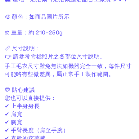
🎨 顏色：
如商品圖片所示
⚖️ 重量：
約 210–250g
📏 尺寸說明：
👉 請參考附檔照片之各部位
尺寸
說明。
手工毛衣尺寸難免無法如機器完全一致，
每件尺寸
可能略有些微差異，
屬正常手工製作範圍。
💬 貼心建議
您也可以直接提供：
✔ 上半身身長
✔ 肩寬
✔ 胸寬
✔ 手臂長度（肩至手腕）
✔ 喜歡的穿著感