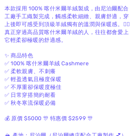
本款採用 100% 喀什米爾羊絨製成，
由尼泊爾配合
工廠手工織製完成，
觸感柔軟細緻、親膚舒適，
穿
上後即可感受到頂級羊絨獨有的溫潤與保暖感。❤️‍🔥
真正穿過高品質喀什米爾羊絨的人，
往往都會愛上
它輕柔卻極暖的舒適感。
✨ 商品特色
✅ 100% 喀什米爾羊絨 Cashmere
✅ 柔軟親膚、不刺癢
✅ 輕盈透氣且極度保暖
✅ 不厚重卻保暖度極佳
✅ 日常穿搭簡約耐看
✅ 秋冬寒流保暖必備
💰 原價 $5000
🎊 特惠價 $2599 🎊
🏔 產地：
尼泊爾
（尼泊爾總店配合工廠製作 💕）