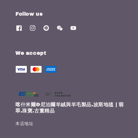
Follow us
We accept
喀什米爾&尼泊爾羊絨與羊毛製品.波斯地毯 | 翡
翠.珠寶.古董精品
本店地址