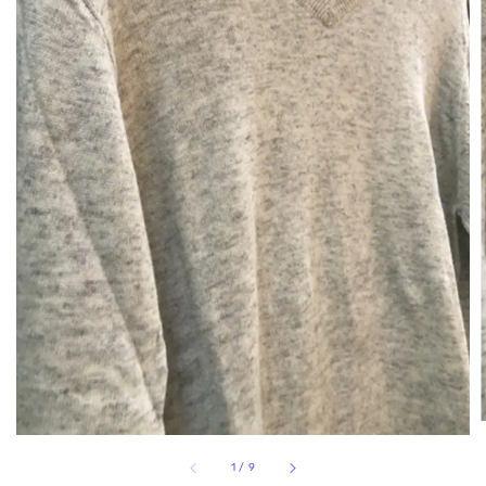
1
/
9