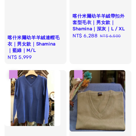
喀什米爾幼羊羊絨帶扣外
套型毛衣｜男女款｜
Shamina｜深灰｜L / XL
Sale
NT$ 6,288
Regular
NT$ 6,500
喀什米爾幼羊羊絨連帽毛
price
price
衣｜男女款｜Shamina
｜藍綠｜M/L
Regular
NT$ 5,999
price
優惠
優惠