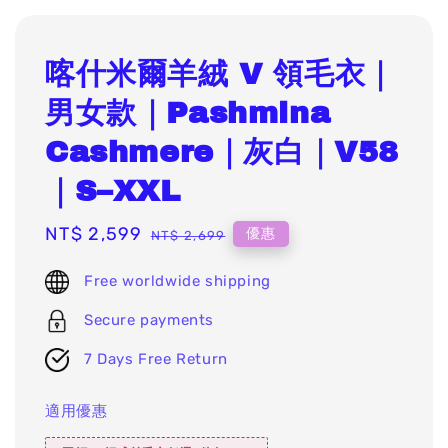
喀什米爾羊絨 V 領毛衣｜
男女款｜Pashmina
Cashmere｜灰白｜V58
｜S–XXL
Sale
NT$ 2,599
Regular
優惠
NT$ 2,699
price
price
Free worldwide shipping
Secure payments
7 Days Free Return
適用優惠