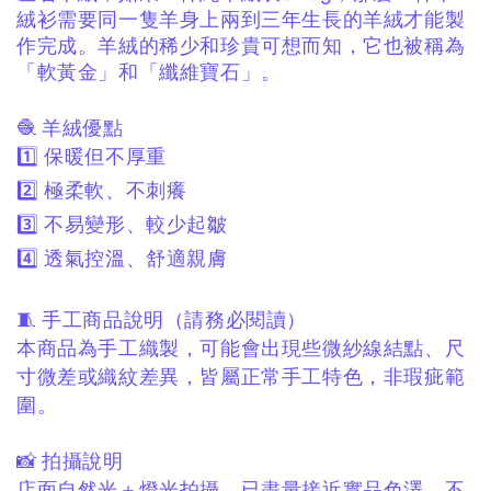
絨衫需要同一隻羊身上兩到三年生長的羊絨才能製
作完成。羊絨的稀少和珍貴可想而知，它也被稱為
「軟黃金」和「纖維寶石」。
🧶 羊絨優點
1️⃣ 保暖但不厚重
2️⃣ 極柔軟、不刺癢
3️⃣ 不易變形、較少起皺
4️⃣ 透氣控溫、舒適親膚
🧵 手工商品說明（請務必閱讀）
本商品為手工織製，
可能會出現些微紗線結點、
尺
寸微差或織紋差異，
皆屬正常手工特色，非瑕疵範
圍。
📸 拍攝說明
店面自然光＋燈光拍攝，
已盡量接近實品色澤。
不