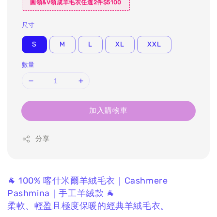
圓領&V領成羊毛衣任選2件$5100
尺寸
S
M
L
XL
XXL
數量
加入購物車
分享
🐐 100% 喀什米爾羊絨毛衣｜Cashmere
Pashmina｜手工羊絨款 🐐
柔軟、輕盈且極度保暖的經典羊絨毛衣。