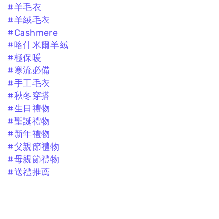
#羊毛衣
#羊絨毛衣
#Cashmere
#喀什米爾羊絨
#極保暖
#寒流必備
#手工毛衣
#秋冬穿搭
#生日禮物
#聖誕禮物
#新年禮物
#父親節禮物
#母親節禮物
#送禮推薦