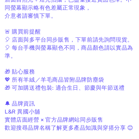
同螢幕顯示略有色差屬正常現象，
介意者請審慎下單。
🚨 購買前提醒
🎈 店面與多平台同步販售，
下單前請先詢問現貨。
🎈 每台手機與螢幕顯色不同，
商品顏色請以實品為
準。
🎁 貼心服務
💖 所有羊絨／羊毛商品皆附品牌防塵袋
🎁 可加購送禮包裝:
適合生日、節慶與年節送禮
🔔 品牌資訊
L&R 異國小舖
實體店面經營 × 官方品牌網站同步販售
歡迎搜尋品牌名稱了解更多產品知識與穿搭分享 😊