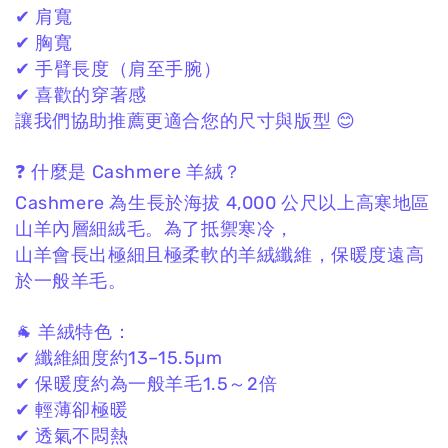
✔ 肩寬
✔ 胸寬
✔ 手臂長度（肩至手腕）
✔ 喜歡的穿著感
讓我們協助推薦更適合您的尺寸與版型 😊
❓ 什麼是 Cashmere 羊絨？
Cashmere 為生長於海拔 4,000 公尺以上高寒地區
山羊內層細絨毛。
為了抵禦寒冷，
山羊會長出極細且極柔軟的羊絨纖維，
保暖度遠高
於一般羊毛。
🐐 羊絨特色：
✔ 纖維細度約13–15.5μm
✔ 保暖度約為一般羊毛1.5～2倍
✔ 輕薄卻極暖
✔ 透氣不悶熱