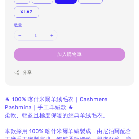
XL#2
數量
加入購物車
分享
🐐 100% 喀什米爾羊絨毛衣｜Cashmere
Pashmina｜手工羊絨款 🐐
柔軟、輕盈且極度保暖的經典羊絨毛衣。
本款採用 100% 喀什米爾羊絨製成，
由尼泊爾配合