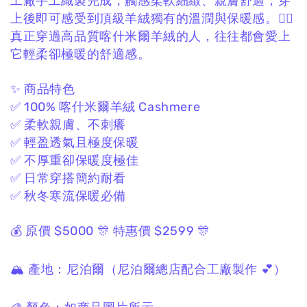
工廠手工織製完成，
觸感柔軟細緻、親膚舒適，
穿
上後即可感受到頂級羊絨獨有的溫潤與保暖感。❤️‍🔥
真正穿過高品質喀什米爾羊絨的人，
往往都會愛上
它輕柔卻極暖的舒適感。
✨ 商品特色
✅ 100% 喀什米爾羊絨 Cashmere
✅ 柔軟親膚、不刺癢
✅ 輕盈透氣且極度保暖
✅ 不厚重卻保暖度極佳
✅ 日常穿搭簡約耐看
✅ 秋冬寒流保暖必備
💰 原價 $5000
🎊 特惠價 $2599 🎊
🏔 產地：
尼泊爾
（尼泊爾總店配合工廠製作 💕）