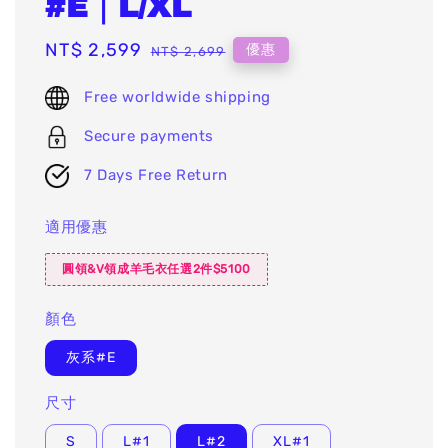
#E｜L/XL
Sale
NT$ 2,599
Regular
優惠
NT$ 2,699
price
price
Free worldwide shipping
Secure payments
7 Days Free Return
適用優惠
圓領&V領成羊毛衣任選2件$5100
顏色
灰系#E
尺寸
S
L#1
L#2
XL#1