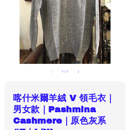
1
/
7
喀什米爾羊絨 V 領毛衣｜
男女款｜Pashmina
Cashmere｜原色灰系