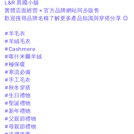
L&R 異國小舖
實體店面經營 × 官方品牌網站同步販售
歡迎搜尋品牌名稱了解更多產品知識與穿搭分享 😊
#羊毛衣
#羊絨毛衣
#Cashmere
#喀什米爾羊絨
#極保暖
#寒流必備
#手工毛衣
#秋冬穿搭
#生日禮物
#聖誕禮物
#新年禮物
#父親節禮物
#母親節禮物