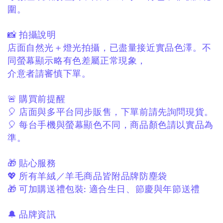
圍。
📸 拍攝說明
店面自然光＋燈光拍攝，
已盡量接近實品色澤。
不
同螢幕顯示略有色差屬正常現象，
介意者請審慎下單。
🚨 購買前提醒
🎈 店面與多平台同步販售，
下單前請先詢問現貨。
🎈 每台手機與螢幕顯色不同，
商品顏色請以實品為
準。
🎁 貼心服務
💖 所有羊絨／羊毛商品皆附品牌防塵袋
🎁 可加購送禮包裝:
適合生日、節慶與年節送禮
🔔 品牌資訊