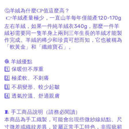
🤔羊絨為什麼CP值這麼高？
👉羊絨產量極少，一直山羊每年僅能產120-170g
左右羊絨，如果一件純羊絨衣340g，那麼一件羊
絨衫需要同一隻羊身上兩到三年生長的羊絨才能製
作完成。羊絨的稀少和珍貴可想而知，它也被稱為
「軟黃金」和「纖維寶石」。
🧶 羊絨優點
1️⃣ 保暖但不厚重
2️⃣ 極柔軟、不刺癢
3️⃣ 不易變形、較少起皺
4️⃣ 透氣控溫、舒適親膚
🧵 手工商品說明（請務必閱讀）
本商品為手工織製，
可能會出現些微紗線結點、
尺
寸微差或織紋差異，
皆屬正常手工特色，非瑕疵範