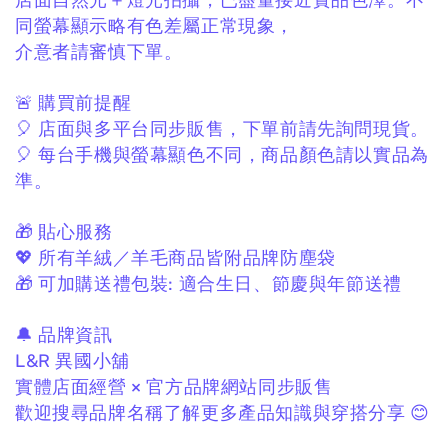
店面自然光＋燈光拍攝，
已盡量接近實品色澤。
不
同螢幕顯示略有色差屬正常現象，
介意者請審慎下單。
🚨 購買前提醒
🎈 店面與多平台同步販售，
下單前請先詢問現貨。
🎈 每台手機與螢幕顯色不同，
商品顏色請以實品為
準。
🎁 貼心服務
💖 所有羊絨／羊毛商品皆附品牌防塵袋
🎁 可加購送禮包裝:
適合生日、節慶與年節送禮
🔔 品牌資訊
L&R 異國小舖
實體店面經營 × 官方品牌網站同步販售
歡迎搜尋品牌名稱了解更多產品知識與穿搭分享 😊