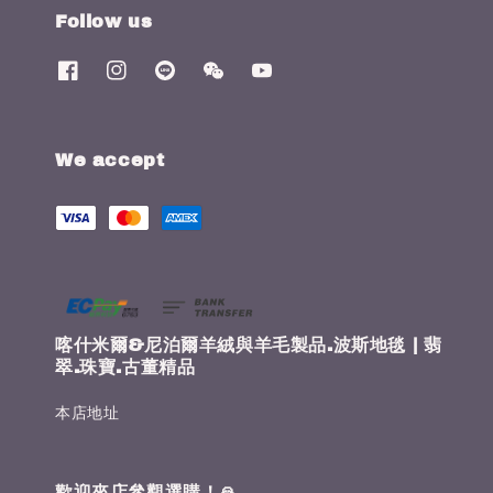
Follow us
We accept
喀什米爾&尼泊爾羊絨與羊毛製品.波斯地毯 | 翡
翠.珠寶.古董精品
本店地址
歡迎來店參觀選購！🙏