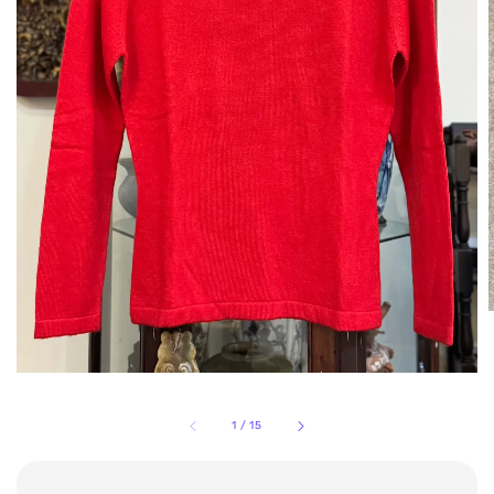
1
/
15