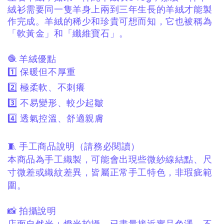
絨衫需要同一隻羊身上兩到三年生長的羊絨才能製
作完成。羊絨的稀少和珍貴可想而知，它也被稱為
「軟黃金」和「纖維寶石」。
🧶 羊絨優點
1️⃣ 保暖但不厚重
2️⃣ 極柔軟、不刺癢
3️⃣ 不易變形、較少起皺
4️⃣ 透氣控溫、舒適親膚
🧵 手工商品說明（請務必閱讀）
本商品為手工織製，
可能會出現些微紗線結點、
尺
寸微差或織紋差異，
皆屬正常手工特色，非瑕疵範
圍。
📸 拍攝說明