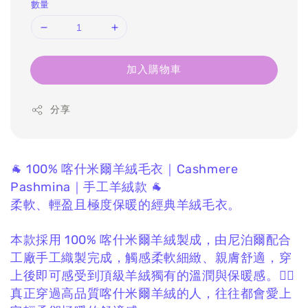
數量
加入購物車
分享
🐐 100% 喀什米爾羊絨毛衣｜Cashmere
Pashmina｜手工羊絨款 🐐
柔軟、輕盈且極度保暖的經典羊絨毛衣。
本款採用 100% 喀什米爾羊絨製成，
由尼泊爾配合
工廠手工織製完成，
觸感柔軟細緻、親膚舒適，
穿
上後即可感受到頂級羊絨獨有的溫潤與保暖感。❤️‍🔥
真正穿過高品質喀什米爾羊絨的人，
往往都會愛上