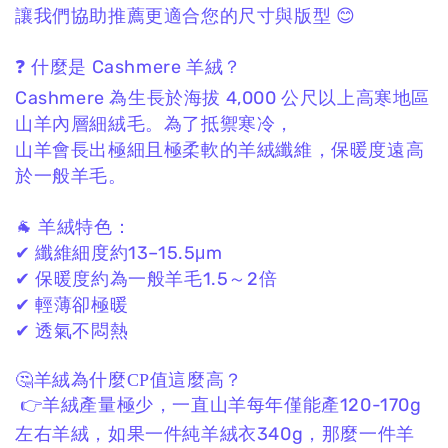
讓我們協助推薦更適合您的尺寸與版型 😊
❓ 什麼是 Cashmere 羊絨？
Cashmere 為生長於海拔 4,000 公尺以上高寒地區
山羊內層細絨毛。
為了抵禦寒冷，
山羊會長出極細且極柔軟的羊絨纖維，
保暖度遠高
於一般羊毛。
🐐 羊絨特色：
✔ 纖維細度約13–15.5μm
✔ 保暖度約為一般羊毛1.5～2倍
✔ 輕薄卻極暖
✔ 透氣不悶熱
🤔羊絨為什麼CP值這麼高？
👉羊絨產量極少，一直山羊每年僅能產120-170g
左右羊絨，如果一件純羊絨衣340g，那麼一件羊