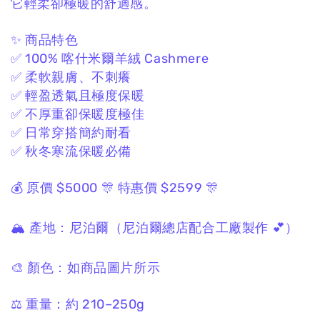
它輕柔卻極暖的舒適感。
✨ 商品特色
✅ 100% 喀什米爾羊絨 Cashmere
✅ 柔軟親膚、不刺癢
✅ 輕盈透氣且極度保暖
✅ 不厚重卻保暖度極佳
✅ 日常穿搭簡約耐看
✅ 秋冬寒流保暖必備
💰 原價 $5000
🎊 特惠價 $2599 🎊
🏔 產地：
尼泊爾
（尼泊爾總店配合工廠製作 💕）
🎨 顏色：
如商品圖片所示
⚖️ 重量：
約 210–250g