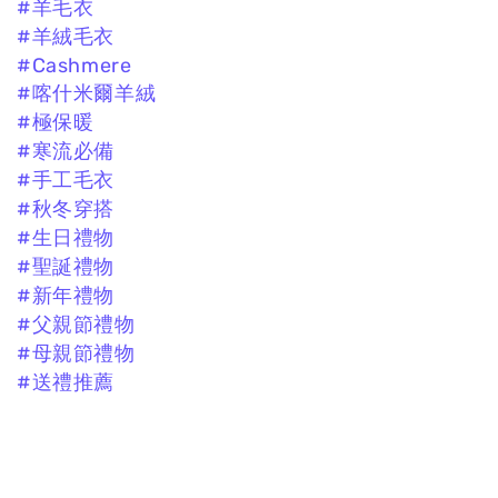
#羊毛衣
#羊絨毛衣
#Cashmere
#喀什米爾羊絨
#極保暖
#寒流必備
#手工毛衣
#秋冬穿搭
#生日禮物
#聖誕禮物
#新年禮物
#父親節禮物
#母親節禮物
#送禮推薦