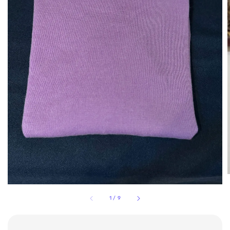
1
/
9