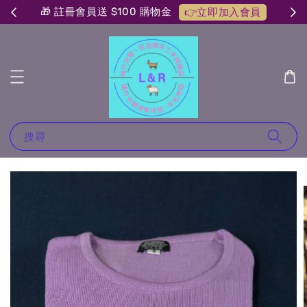
🎁 註冊會員送 $100 購物金
👉立即加入會員
搜尋