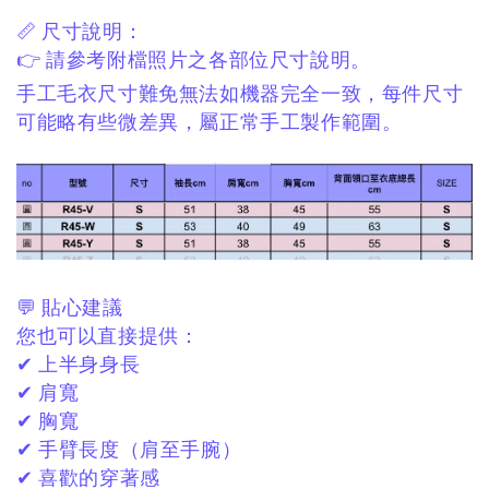
📏 尺寸說明：
👉 請參考附檔照片之各部位
尺寸
說明。
手工毛衣尺寸難免無法如機器完全一致，
每件尺寸
可能略有些微差異，
屬正常手工製作範圍。
💬 貼心建議
您也可以直接提供：
✔ 上半身身長
✔ 肩寬
✔ 胸寬
✔ 手臂長度（肩至手腕）
✔ 喜歡的穿著感