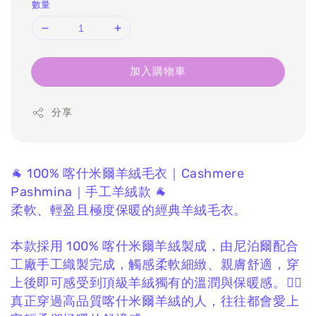
數量
加入購物車
分享
🐐 100% 喀什米爾羊絨毛衣｜Cashmere
Pashmina｜手工羊絨款 🐐
柔軟、輕盈且極度保暖的經典羊絨毛衣。
本款採用 100% 喀什米爾羊絨製成，
由尼泊爾配合
工廠手工織製完成，
觸感柔軟細緻、親膚舒適，
穿
上後即可感受到頂級羊絨獨有的溫潤與保暖感。❤️‍🔥
真正穿過高品質喀什米爾羊絨的人，
往往都會愛上