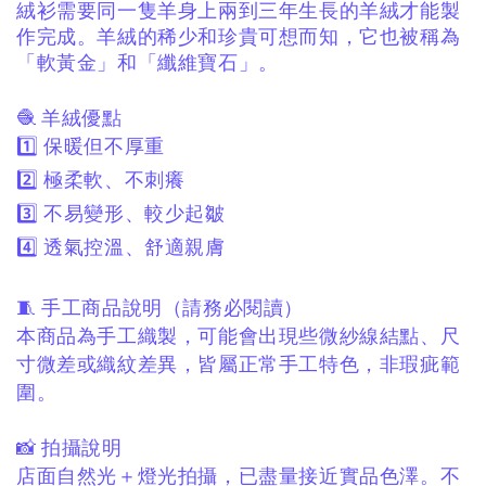
絨衫需要同一隻羊身上兩到三年生長的羊絨才能製
作完成。羊絨的稀少和珍貴可想而知，它也被稱為
「軟黃金」和「纖維寶石」。
🧶 羊絨優點
1️⃣ 保暖但不厚重
2️⃣ 極柔軟、不刺癢
3️⃣ 不易變形、較少起皺
4️⃣ 透氣控溫、舒適親膚
🧵 手工商品說明（請務必閱讀）
本商品為手工織製，
可能會出現些微紗線結點、
尺
寸微差或織紋差異，
皆屬正常手工特色，非瑕疵範
圍。
📸 拍攝說明
店面自然光＋燈光拍攝，
已盡量接近實品色澤。
不