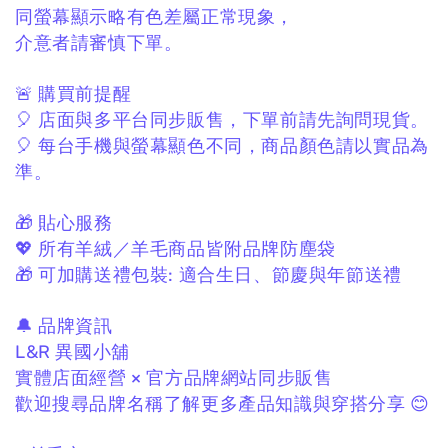
同螢幕顯示略有色差屬正常現象，
介意者請審慎下單。
🚨 購買前提醒
🎈 店面與多平台同步販售，
下單前請先詢問現貨。
🎈 每台手機與螢幕顯色不同，
商品顏色請以實品為
準。
🎁 貼心服務
💖 所有羊絨／羊毛商品皆附品牌防塵袋
🎁 可加購送禮包裝:
適合生日、節慶與年節送禮
🔔 品牌資訊
L&R 異國小舖
實體店面經營 × 官方品牌網站同步販售
歡迎搜尋品牌名稱了解更多產品知識與穿搭分享 😊