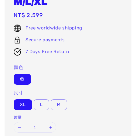
M/L/XL
Regular
NT$ 2,599
price
Free worldwide shipping
Secure payments
7 Days Free Return
顏色
藍
尺寸
XL
L
M
數量