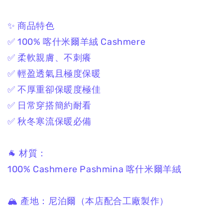
✨ 商品特色
✅ 100% 喀什米爾羊絨 Cashmere
✅ 柔軟親膚、不刺癢
✅ 輕盈透氣且極度保暖
✅ 不厚重卻保暖度極佳
✅ 日常穿搭簡約耐看
✅ 秋冬寒流保暖必備
🐐 材質：
100% Cashmere Pashmina 喀什米爾羊絨
🏔 產地：尼泊爾（本店配合工廠製作）