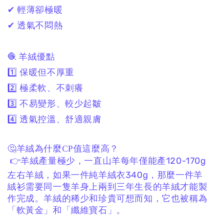
✔ 輕薄卻極暖
✔ 透氣不悶熱
🧶 羊絨優點
1️⃣ 保暖但不厚重
2️⃣ 極柔軟、不刺癢
3️⃣ 不易變形、較少起皺
4️⃣ 透氣控溫、舒適親膚
🤔羊絨為什麼CP值這麼高？
👉羊絨產量極少，一直山羊每年僅能產120-170g
左右羊絨，如果一件純羊絨衣340g，那麼一件羊
絨衫需要同一隻羊身上兩到三年生長的羊絨才能製
作完成。羊絨的稀少和珍貴可想而知，它也被稱為
「軟黃金」和「纖維寶石」。