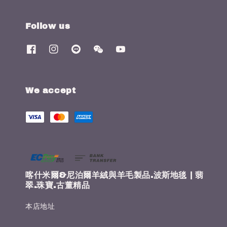
Follow us
We accept
喀什米爾&尼泊爾羊絨與羊毛製品.波斯地毯 | 翡
翠.珠寶.古董精品
本店地址