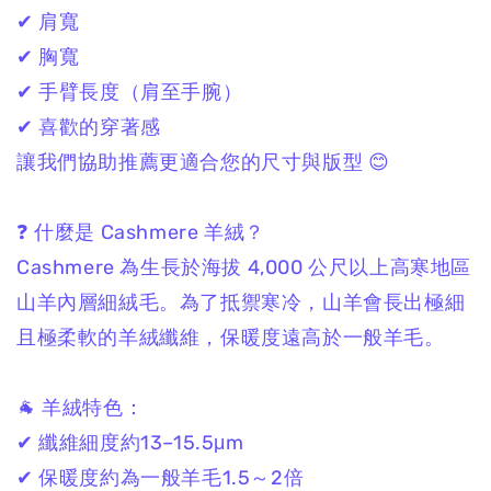
✔ 肩寬
✔ 胸寬
✔ 手臂長度（肩至手腕）
✔ 喜歡的穿著感
讓我們協助推薦更適合您的尺寸與版型 😊
❓ 什麼是 Cashmere 羊絨？
Cashmere 為生長於海拔 4,000 公尺以上高寒地區
山羊內層細絨毛。為了抵禦寒冷，山羊會長出極細
且極柔軟的羊絨纖維，保暖度遠高於一般羊毛。
🐐 羊絨特色：
✔ 纖維細度約13–15.5μm
✔ 保暖度約為一般羊毛1.5～2倍