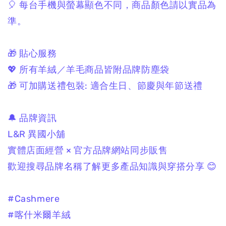
🎈 每台手機與螢幕顯色不同，商品顏色請以實品為
準。
🎁 貼心服務
💖 所有羊絨／羊毛商品皆附品牌防塵袋
🎁 可加購送禮包裝: 適合生日、節慶與年節送禮
🔔 品牌資訊
L&R 異國小舖
實體店面經營 × 官方品牌網站同步販售
歡迎搜尋品牌名稱了解更多產品知識與穿搭分享 😊
#Cashmere
#喀什米爾羊絨