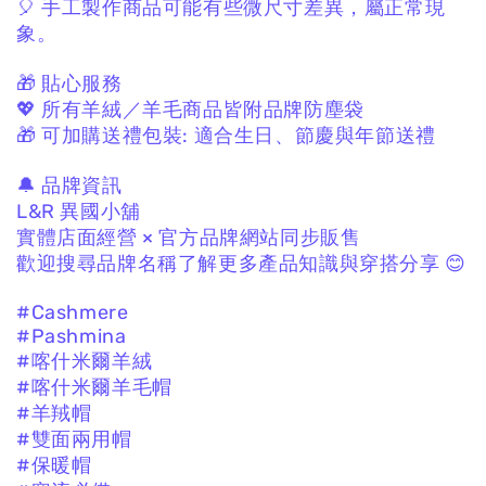
🎈 手工製作商品可能有些微尺寸差異，
屬正常現
象。
🎁 貼心服務
💖 所有羊絨／羊毛商品皆附品牌防塵袋
🎁 可加購送禮包裝:
適合生日、節慶與年節送禮
🔔 品牌資訊
L&R 異國小舖
實體店面經營 × 官方品牌網站同步販售
歡迎搜尋品牌名稱了解更多產品知識與穿搭分享 😊
#Cashmere
#Pashmina
#喀什米爾羊絨
#喀什米爾羊毛帽
#羊羢帽
#雙面兩用帽
#保暖帽