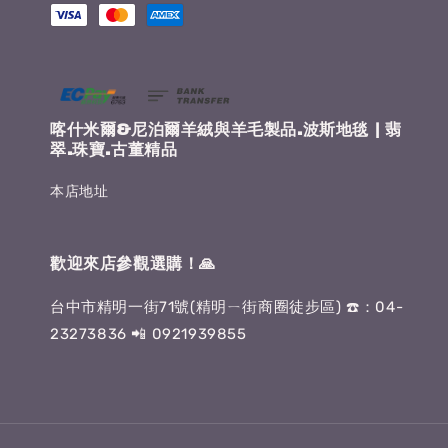
喀什米爾&尼泊爾羊絨與羊毛製品.波斯地毯 | 翡
翠.珠寶.古董精品
本店地址
歡迎來店參觀選購！🙏
台中市精明一街71號(精明ㄧ街商圈徒步區) ☎️：04-
23273836 📲 0921939855