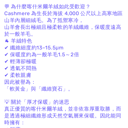
💬 為什麼喀什米爾羊絨如此受歡迎？
Cashmere 為生長於海拔 4,000 公尺以上高寒地區
山羊內層細絨毛。
為了抵禦寒冷，
山羊會長出極細且極柔軟的羊絨纖維，
保暖度遠高
於一般羊毛。
🐐 羊絨特色
✔ 纖維細度約13–15.5μm
✔ 保暖度約為一般羊毛1.5～2倍
✔ 輕薄卻極暖
✔ 透氣不悶熱
✔ 柔軟親膚
因此被譽為：
「軟黃金」與「纖維寶石」。
💡 關於「厚才保暖」的迷思
真正優質的喀什米爾羊絨，
並非依靠厚重取勝，
而
是透過極細纖維形成天然空氣層來保暖。
因此能同
時擁有：