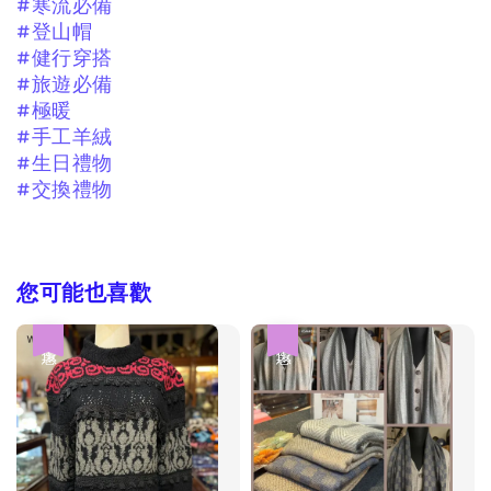
#寒流必備
#登山帽
#健行穿搭
#旅遊必備
#極暖
#手工羊絨
#生日禮物
#交換禮物
您可能也喜歡
優惠
優惠