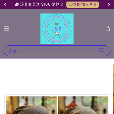
🎁 註冊會員送 $100 購物金
👉立即加入會員
搜尋