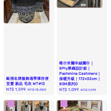
喀什米爾羊絨圍巾｜
8Ply厚織設計款｜
Pashmina Cashmere｜
歐洲名牌服飾過季庫存便
保暖升級｜172×32cm｜
宜賣 新品 毛衣 WT#12
8SM系列D
Sale
NT$ 1,599
Regular
Sale
NT$ 1,099
Regular
NT$ 12,000
NT$ 1,199
price
price
price
price
優惠
優惠