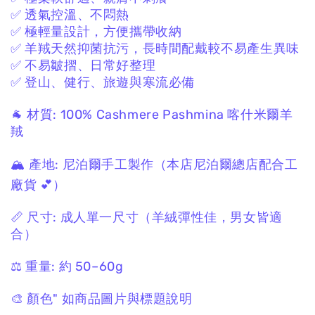
✅ 透氣控溫、不悶熱
✅ 極輕量設計，方便攜帶收納
✅ 羊羢天然抑菌抗污，長時間配戴較不易產生異味
✅ 不易皺摺、日常好整理
✅ 登山、健行、旅遊與寒流必備
🐐 材質:
100% Cashmere Pashmina
喀什米爾羊
羢
🏔 產地:
尼泊爾手工製作
（本店尼泊爾總店配合工
廠貨 💕）
📏 尺寸:
成人單一尺寸
（羊絨彈性佳，男女皆適
合）
⚖️ 重量:
約 50–60g
🎨 顏色"
如商品圖片與標題說明