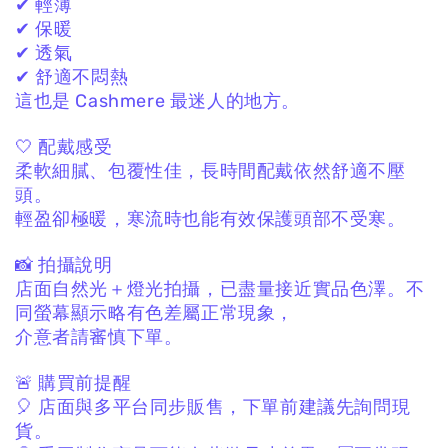
✔ 輕薄
✔ 保暖
✔ 透氣
✔ 舒適不悶熱
這也是 Cashmere 最迷人的地方。
🤍 配戴感受
柔軟細膩、包覆性佳，
長時間配戴依然舒適不壓
頭。
輕盈卻極暖，
寒流時也能有效保護頭部不受寒。
📸 拍攝說明
店面自然光＋燈光拍攝，
已盡量接近實品色澤。
不
同螢幕顯示略有色差屬正常現象，
介意者請審慎下單。
🚨 購買前提醒
🎈 店面與多平台同步販售，
下單前建議先詢問現
貨。