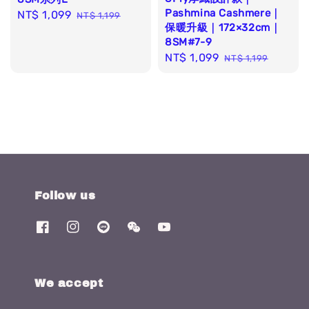
Pashmina Cashmere｜
Sale
NT$ 1,099
Regular
NT$ 1,199
保暖升級｜172×32cm｜
price
price
8SM#7-9
Sale
NT$ 1,099
Regular
NT$ 1,199
price
price
Follow us
We accept