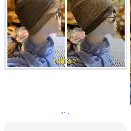
1
/
10