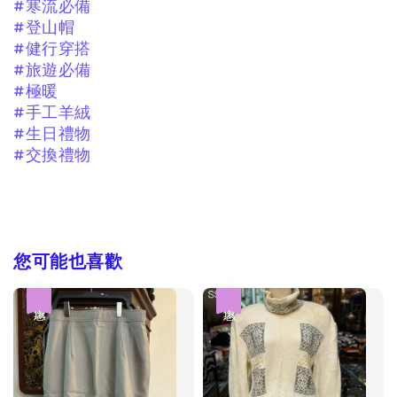
#寒流必備
#登山帽
#健行穿搭
#旅遊必備
#極暖
#手工羊絨
#生日禮物
#交換禮物
您可能也喜歡
優惠
優惠