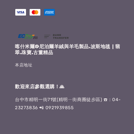
喀什米爾&尼泊爾羊絨與羊毛製品.波斯地毯 | 翡
翠.珠寶.古董精品
本店地址
歡迎來店參觀選購！🙏
台中市精明一街71號(精明ㄧ街商圈徒步區) ☎️：04-
23273836 📲 0921939855