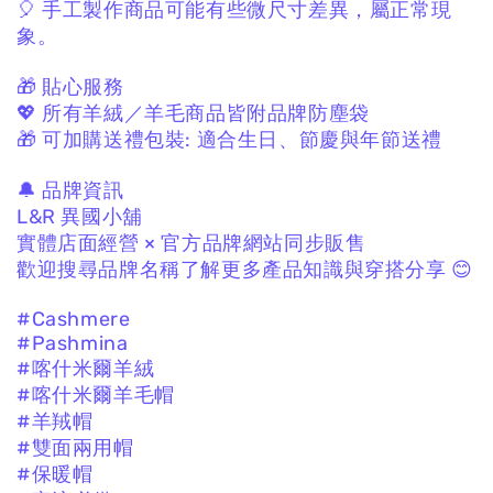
🎈 手工製作商品可能有些微尺寸差異，
屬正常現
象。
🎁 貼心服務
💖 所有羊絨／羊毛商品皆附品牌防塵袋
🎁 可加購送禮包裝:
適合生日、節慶與年節送禮
🔔 品牌資訊
L&R 異國小舖
實體店面經營 × 官方品牌網站同步販售
歡迎搜尋品牌名稱了解更多產品知識與穿搭分享 😊
#Cashmere
#Pashmina
#喀什米爾羊絨
#喀什米爾羊毛帽
#羊羢帽
#雙面兩用帽
#保暖帽