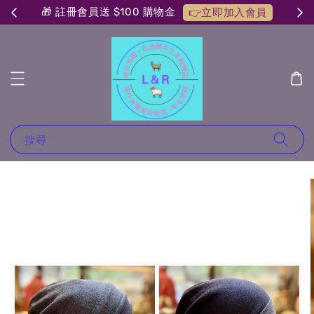
🎁 註冊會員送 $100 購物金
👉立即加入會員
搜尋