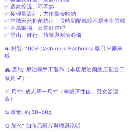
✅ 透氣控溫、不悶熱
✅ 極輕量設計，方便攜帶收納
✅ 羊羢天然抑菌抗污，長時間配戴較不易產生異味
✅ 不易皺摺、日常好整理
✅ 登山、健行、旅遊與寒流必備
🐐 材質:
100% Cashmere Pashmina
喀什米爾羊
羢
🏔 產地:
尼泊爾手工製作
（本店尼泊爾總店配合工
廠貨 💕）
📏 尺寸:
成人單一尺寸
（羊絨彈性佳，男女皆適
合）
⚖️ 重量:
約 50–60g
🎨 顏色"
如商品圖片與標題說明