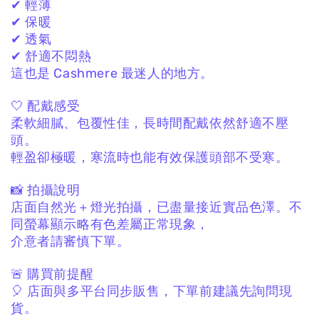
✔ 輕薄
✔ 保暖
✔ 透氣
✔ 舒適不悶熱
這也是 Cashmere 最迷人的地方。
🤍 配戴感受
柔軟細膩、包覆性佳，
長時間配戴依然舒適不壓
頭。
輕盈卻極暖，
寒流時也能有效保護頭部不受寒。
📸 拍攝說明
店面自然光＋燈光拍攝，
已盡量接近實品色澤。
不
同螢幕顯示略有色差屬正常現象，
介意者請審慎下單。
🚨 購買前提醒
🎈 店面與多平台同步販售，
下單前建議先詢問現
貨。