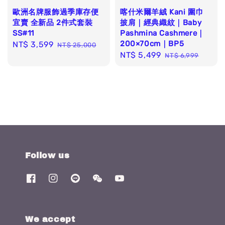
歐洲名牌服飾過季庫存便
喀什米爾羊絨 Kani 圍巾
宜賣 全新品 2件式套裝
披肩｜經典織紋｜Baby
SS#11
Pashmina Cashmere｜
200×70cm｜BP5
Sale
NT$ 3,599
Regular
NT$ 25,000
Sale
NT$ 5,499
Regular
price
price
NT$ 6,999
price
price
Follow us
We accept