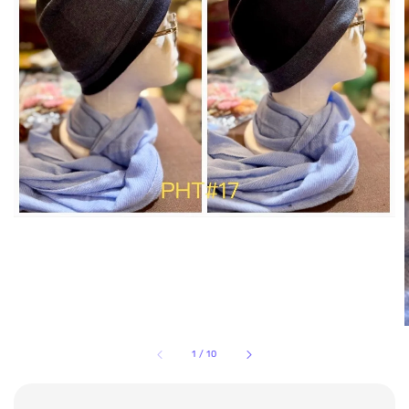
1
/
10