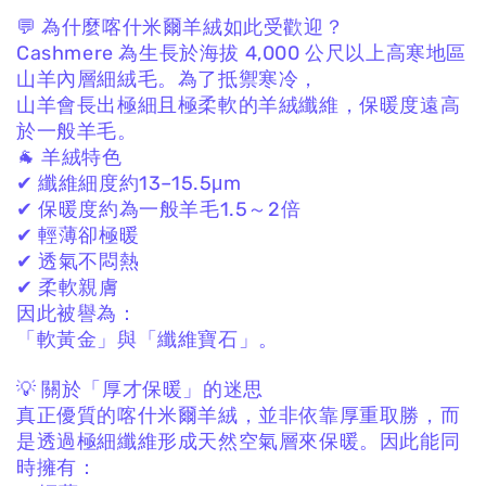
💬 為什麼喀什米爾羊絨如此受歡迎？
Cashmere 為生長於海拔 4,000 公尺以上高寒地區
山羊內層細絨毛。
為了抵禦寒冷，
山羊會長出極細且極柔軟的羊絨纖維，
保暖度遠高
於一般羊毛。
🐐 羊絨特色
✔ 纖維細度約13–15.5μm
✔ 保暖度約為一般羊毛1.5～2倍
✔ 輕薄卻極暖
✔ 透氣不悶熱
✔ 柔軟親膚
因此被譽為：
「軟黃金」與「纖維寶石」。
💡 關於「厚才保暖」的迷思
真正優質的喀什米爾羊絨，
並非依靠厚重取勝，
而
是透過極細纖維形成天然空氣層來保暖。
因此能同
時擁有：