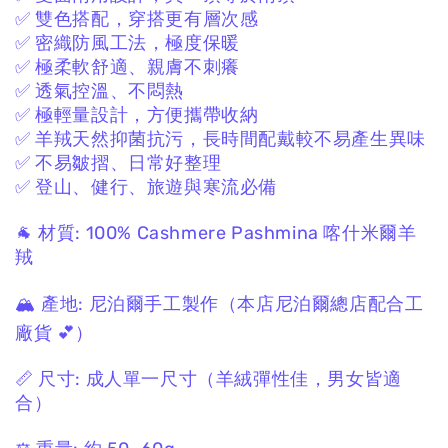
✅ 雙色搭配，穿搭更有層次感
✅ 密織防風工法，極度保暖
✅ 極柔軟舒適、親膚不刺癢
✅ 透氣控溫、不悶熱
✅ 極輕量設計，方便攜帶收納
✅ 羊羢天然抑菌抗污，長時間配戴較不易產生異味
✅ 不易皺摺、日常好整理
✅ 登山、健行、旅遊與寒流必備
🐐 材質:
100% Cashmere Pashmina
喀什米爾羊
羢
🏔 產地:
尼泊爾手工製作
（本店尼泊爾總店配合工
廠貨 💕）
📏 尺寸:
成人單一尺寸
（羊絨彈性佳，男女皆適
合）