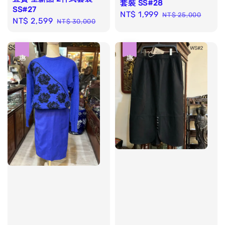
套裝 SS#28
SS#27
Sale
NT$ 1,999
Regular
NT$ 25,000
Sale
NT$ 2,599
Regular
NT$ 30,000
price
price
price
price
優惠
優惠