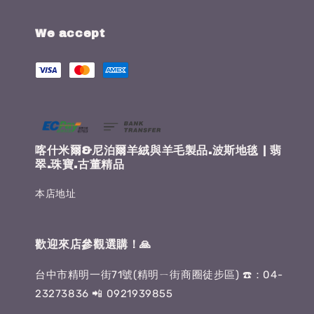
We accept
喀什米爾&尼泊爾羊絨與羊毛製品.波斯地毯 | 翡
翠.珠寶.古董精品
本店地址
歡迎來店參觀選購！🙏
台中市精明一街71號(精明ㄧ街商圈徒步區) ☎️：04-
23273836 📲 0921939855