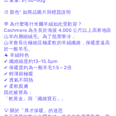
⚖️ 重量:
約 50–60g
🎨 顏色"
如商品圖片與標題說明
💬 為什麼喀什米爾羊絨如此受歡迎？
Cashmere 為生長於海拔 4,000 公尺以上高寒地區
山羊內層細絨毛。
為了抵禦寒冷，
山羊會長出極細且極柔軟的羊絨纖維，
保暖度遠高
於一般羊毛。
🐐 羊絨特色
✔ 纖維細度約13–15.5μm
✔ 保暖度約為一般羊毛1.5～2倍
✔ 輕薄卻極暖
✔ 透氣不悶熱
✔ 柔軟親膚
因此被譽為：
「軟黃金」與「纖維寶石」。
💡 關於「厚才保暖」的迷思