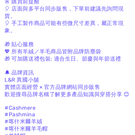
🚨 購買前提醒
🎈 店面與多平台同步販售，
下單前建議先詢問現
貨。
🎈 手工製作商品可能有些微尺寸差異，
屬正常現
象。
🎁 貼心服務
💖 所有羊絨／羊毛商品皆附品牌防塵袋
🎁 可加購送禮包裝:
適合生日、節慶與年節送禮
🔔 品牌資訊
L&R 異國小舖
實體店面經營 × 官方品牌網站同步販售
歡迎搜尋品牌名稱了解更多產品知識與穿搭分享 😊
#Cashmere
#Pashmina
#喀什米爾羊絨
#喀什米爾羊毛帽