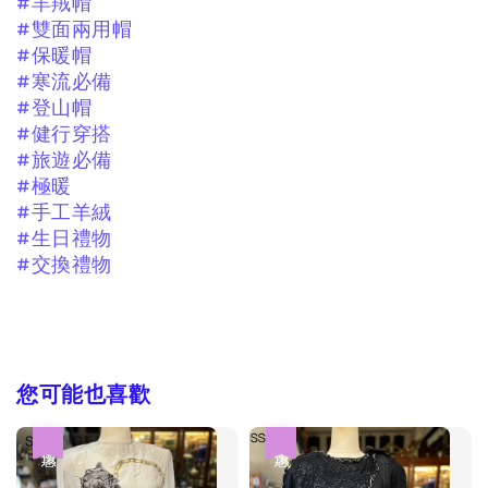
#羊羢帽
#雙面兩用帽
#保暖帽
#寒流必備
#登山帽
#健行穿搭
#旅遊必備
#極暖
#手工羊絨
#生日禮物
#交換禮物
您可能也喜歡
優惠
優惠