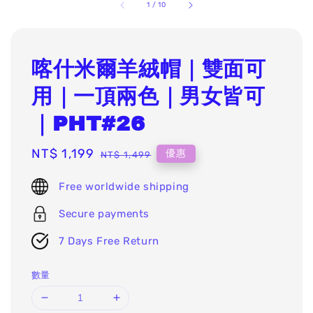
1
/
10
喀什米爾羊絨帽｜雙面可
用｜一頂兩色｜男女皆可
｜PHT#26
Sale
NT$ 1,199
Regular
優惠
NT$ 1,499
price
price
Free worldwide shipping
Secure payments
7 Days Free Return
數量