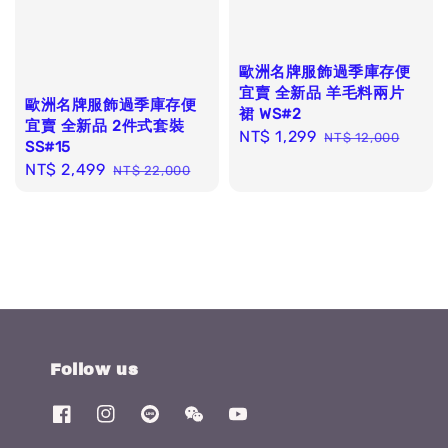
歐洲名牌服飾過季庫存便
宜賣 全新品 羊毛料兩片
歐洲名牌服飾過季庫存便
裙 WS#2
宜賣 全新品 2件式套裝
Sale
NT$ 1,299
Regular
NT$ 12,000
SS#15
price
price
Sale
NT$ 2,499
Regular
NT$ 22,000
price
price
Follow us