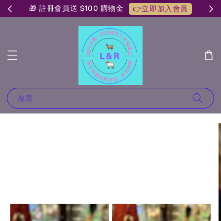
🎁 註冊會員送 $100 購物金
👉立即加入會員
搜尋