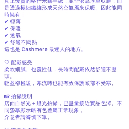
真正優質的喀什米爾羊絨，
並非依靠厚重取勝，
而
是透過極細纖維形成天然空氣層來保暖。
因此能同
時擁有：
✔ 輕薄
✔ 保暖
✔ 透氣
✔ 舒適不悶熱
這也是 Cashmere 最迷人的地方。
🤍 配戴感受
柔軟細膩、包覆性佳，
長時間配戴依然舒適不壓
頭。
輕盈卻極暖，
寒流時也能有效保護頭部不受寒。
📸 拍攝說明
店面自然光＋燈光拍攝，
已盡量接近實品色澤。
不
同螢幕顯示略有色差屬正常現象，
介意者請審慎下單。