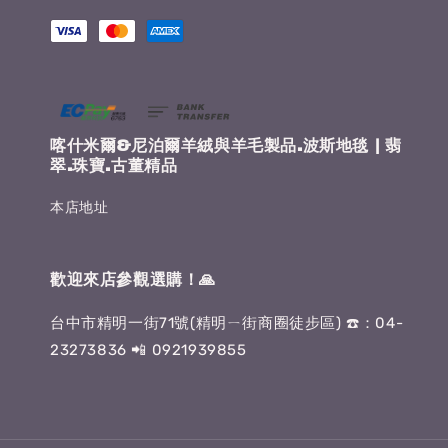
喀什米爾&尼泊爾羊絨與羊毛製品.波斯地毯 | 翡
翠.珠寶.古董精品
本店地址
歡迎來店參觀選購！🙏
台中市精明一街71號(精明ㄧ街商圈徒步區) ☎️：04-
23273836 📲 0921939855