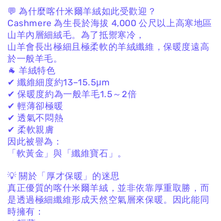
💬 為什麼喀什米爾羊絨如此受歡迎？
Cashmere 為生長於海拔 4,000 公尺以上高寒地區
山羊內層細絨毛。
為了抵禦寒冷，
山羊會長出極細且極柔軟的羊絨纖維，
保暖度遠高
於一般羊毛。
🐐 羊絨特色
✔ 纖維細度約13–15.5μm
✔ 保暖度約為一般羊毛1.5～2倍
✔ 輕薄卻極暖
✔ 透氣不悶熱
✔ 柔軟親膚
因此被譽為：
「軟黃金」與「纖維寶石」。
💡 關於「厚才保暖」的迷思
真正優質的喀什米爾羊絨，
並非依靠厚重取勝，
而
是透過極細纖維形成天然空氣層來保暖。
因此能同
時擁有：