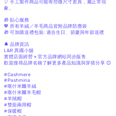
🎈 手工製作商品可能有些微尺寸差異，
屬正常現
象。
🎁 貼心服務
💖 所有羊絨／羊毛商品皆附品牌防塵袋
🎁 可加購送禮包裝:
適合生日、節慶與年節送禮
🔔 品牌資訊
L&R 異國小舖
實體店面經營 × 官方品牌網站同步販售
歡迎搜尋品牌名稱了解更多產品知識與穿搭分享 😊
#Cashmere
#Pashmina
#喀什米爾羊絨
#喀什米爾羊毛帽
#羊羢帽
#雙面兩用帽
#保暖帽