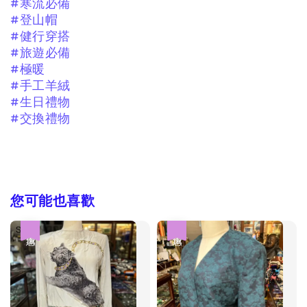
#寒流必備
#登山帽
#健行穿搭
#旅遊必備
#極暖
#手工羊絨
#生日禮物
#交換禮物
您可能也喜歡
優惠
優惠