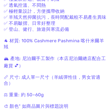
✅ 透氣控溫、不悶熱
✅ 極輕量設計，方便攜帶收納
✅ 羊羢天然抑菌抗污，長時間配戴較不易產生異味
✅ 不易皺摺、日常好整理
✅ 登山、健行、旅遊與寒流必備
🐐 材質:
100% Cashmere Pashmina
喀什米爾羊
羢
🏔 產地:
尼泊爾手工製作
（本店尼泊爾總店配合工
廠貨 💕）
📏 尺寸:
成人單一尺寸
（羊絨彈性佳，男女皆適
合）
⚖️ 重量:
約 50–60g
🎨 顏色"
如商品圖片與標題說明