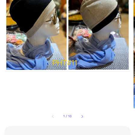
1
/
10