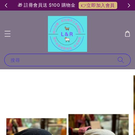
🎁 註冊會員送 $100 購物金
👉立即加入會員
搜尋