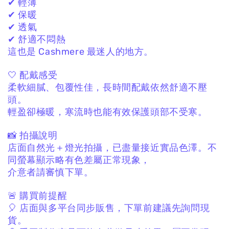
✔ 輕薄
✔ 保暖
✔ 透氣
✔ 舒適不悶熱
這也是 Cashmere 最迷人的地方。
🤍 配戴感受
柔軟細膩、包覆性佳，
長時間配戴依然舒適不壓
頭。
輕盈卻極暖，
寒流時也能有效保護頭部不受寒。
📸 拍攝說明
店面自然光＋燈光拍攝，
已盡量接近實品色澤。
不
同螢幕顯示略有色差屬正常現象，
介意者請審慎下單。
🚨 購買前提醒
🎈 店面與多平台同步販售，
下單前建議先詢問現
貨。