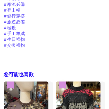
#寒流必備
#登山帽
#健行穿搭
#旅遊必備
#極暖
#手工羊絨
#生日禮物
#交換禮物
您可能也喜歡
優惠
優惠