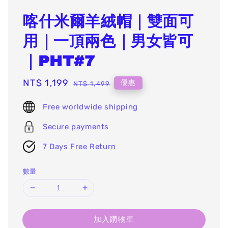
喀什米爾羊絨帽｜雙面可
用｜一頂兩色｜男女皆可
｜PHT#7
Sale
NT$ 1,199
Regular
優惠
NT$ 1,499
price
price
Free worldwide shipping
Secure payments
7 Days Free Return
數量
加入購物車