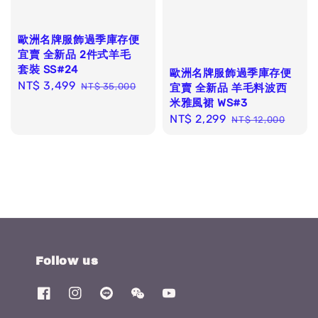
歐洲名牌服飾過季庫存便
宜賣 全新品 2件式羊毛
套裝 SS#24
歐洲名牌服飾過季庫存便
Sale
NT$ 3,499
Regular
NT$ 35,000
宜賣 全新品 羊毛料波西
price
price
米雅風裙 WS#3
Sale
NT$ 2,299
Regular
NT$ 12,000
price
price
Follow us