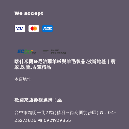
We accept
喀什米爾&尼泊爾羊絨與羊毛製品.波斯地毯 | 翡
翠.珠寶.古董精品
本店地址
歡迎來店參觀選購！🙏
台中市精明一街71號(精明ㄧ街商圈徒步區) ☎️：04-
23273836 📲 0921939855