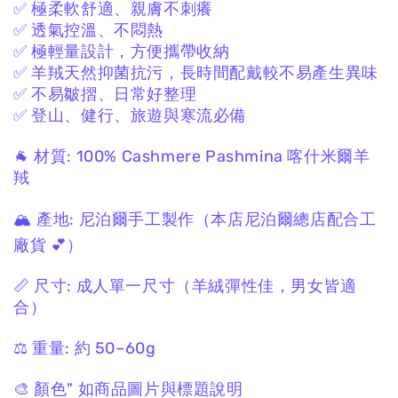
✅ 極柔軟舒適、親膚不刺癢
✅ 透氣控溫、不悶熱
✅ 極輕量設計，方便攜帶收納
✅ 羊羢天然抑菌抗污，長時間配戴較不易產生異味
✅ 不易皺摺、日常好整理
✅ 登山、健行、旅遊與寒流必備
🐐 材質:
100% Cashmere Pashmina
喀什米爾羊
羢
🏔 產地:
尼泊爾手工製作
（本店尼泊爾總店配合工
廠貨 💕）
📏 尺寸:
成人單一尺寸
（羊絨彈性佳，男女皆適
合）
⚖️ 重量:
約 50–60g
🎨 顏色"
如商品圖片與標題說明