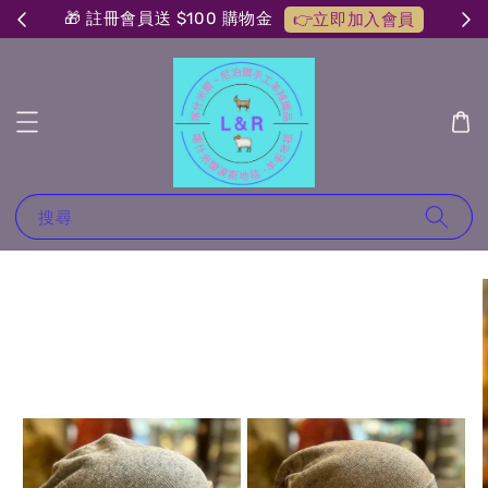
🎁 註冊會員送 $100 購物金
👉立即加入會員
搜尋