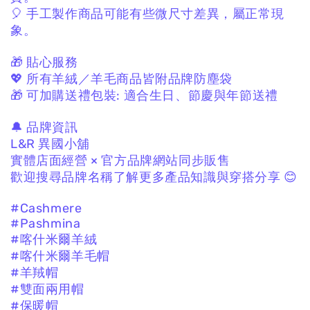
🎈 手工製作商品可能有些微尺寸差異，
屬正常現
象。
🎁 貼心服務
💖 所有羊絨／羊毛商品皆附品牌防塵袋
🎁 可加購送禮包裝:
適合生日、節慶與年節送禮
🔔 品牌資訊
L&R 異國小舖
實體店面經營 × 官方品牌網站同步販售
歡迎搜尋品牌名稱了解更多產品知識與穿搭分享 😊
#Cashmere
#Pashmina
#喀什米爾羊絨
#喀什米爾羊毛帽
#羊羢帽
#雙面兩用帽
#保暖帽