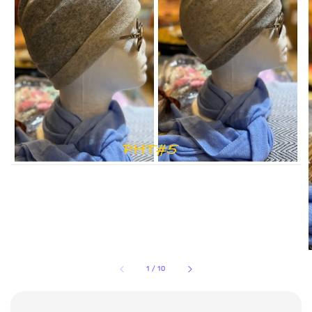
1
/
10