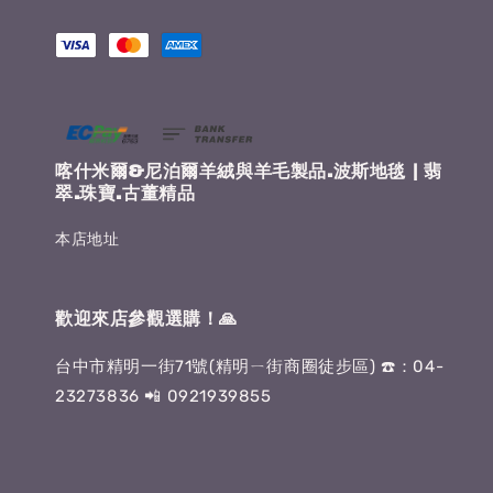
喀什米爾&尼泊爾羊絨與羊毛製品.波斯地毯 | 翡
翠.珠寶.古董精品
本店地址
歡迎來店參觀選購！🙏
台中市精明一街71號(精明ㄧ街商圈徒步區) ☎️：04-
23273836 📲 0921939855