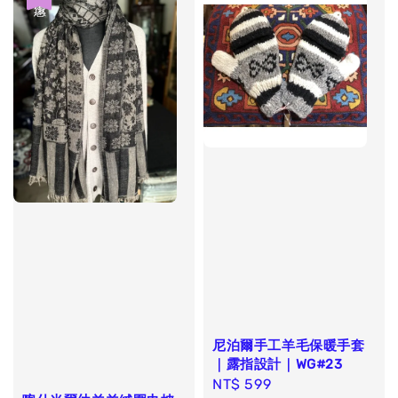
尼泊爾手工羊毛保暖手套
｜露指設計｜WG#23
Regular
NT$ 599