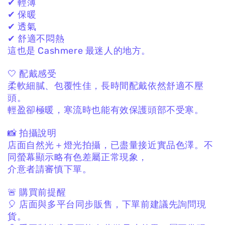
✔ 輕薄
✔ 保暖
✔ 透氣
✔ 舒適不悶熱
這也是 Cashmere 最迷人的地方。
🤍 配戴感受
柔軟細膩、包覆性佳，
長時間配戴依然舒適不壓
頭。
輕盈卻極暖，
寒流時也能有效保護頭部不受寒。
📸 拍攝說明
店面自然光＋燈光拍攝，
已盡量接近實品色澤。
不
同螢幕顯示略有色差屬正常現象，
介意者請審慎下單。
🚨 購買前提醒
🎈 店面與多平台同步販售，
下單前建議先詢問現
貨。