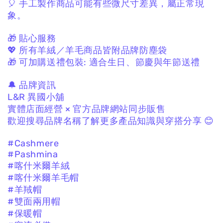
🎈 手工製作商品可能有些微尺寸差異，
屬正常現
象。
🎁 貼心服務
💖 所有羊絨／羊毛商品皆附品牌防塵袋
🎁 可加購送禮包裝:
適合生日、節慶與年節送禮
🔔 品牌資訊
L&R 異國小舖
實體店面經營 × 官方品牌網站同步販售
歡迎搜尋品牌名稱了解更多產品知識與穿搭分享 😊
#Cashmere
#Pashmina
#喀什米爾羊絨
#喀什米爾羊毛帽
#羊羢帽
#雙面兩用帽
#保暖帽