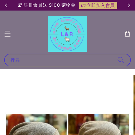
🎁 註冊會員送 $100 購物金
👉立即加入會員
搜尋