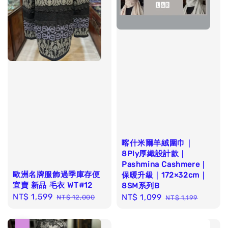
喀什米爾羊絨圍巾｜
8Ply厚織設計款｜
Pashmina Cashmere｜
歐洲名牌服飾過季庫存便
保暖升級｜172×32cm｜
宜賣 新品 毛衣 WT#12
8SM系列B
Sale
NT$ 1,599
Regular
Sale
NT$ 1,099
Regular
NT$ 12,000
NT$ 1,199
price
price
price
price
優惠