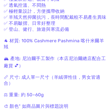
✅ 透氣控溫、不悶熱
✅ 極輕量設計，方便攜帶收納
✅ 羊羢天然抑菌抗污，長時間配戴較不易產生異味
✅ 不易皺摺、日常好整理
✅ 登山、健行、旅遊與寒流必備
🐐 材質:
100% Cashmere Pashmina
喀什米爾羊
羢
🏔 產地:
尼泊爾手工製作
（本店尼泊爾總店配合工
廠貨 💕）
📏 尺寸:
成人單一尺寸
（羊絨彈性佳，男女皆適
合）
⚖️ 重量:
約 50–60g
🎨 顏色"
如商品圖片與標題說明