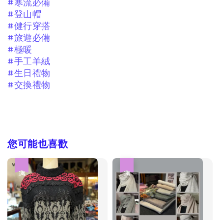
#寒流必備
#登山帽
#健行穿搭
#旅遊必備
#極暖
#手工羊絨
#生日禮物
#交換禮物
您可能也喜歡
優惠
優惠