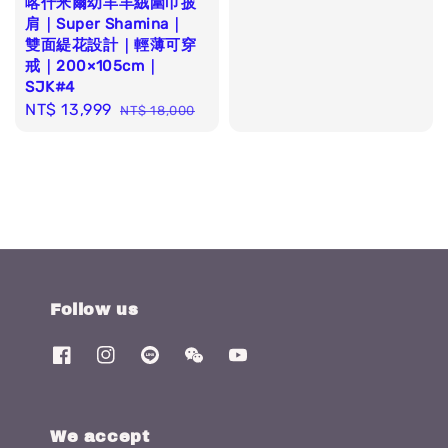
喀什米爾幼羊羊絨圍巾披
price
肩｜Super Shamina｜
雙面緹花設計｜輕薄可穿
戒｜200×105cm｜
SJK#4
Sale
NT$ 13,999
Regular
NT$ 18,000
price
price
Follow us
We accept