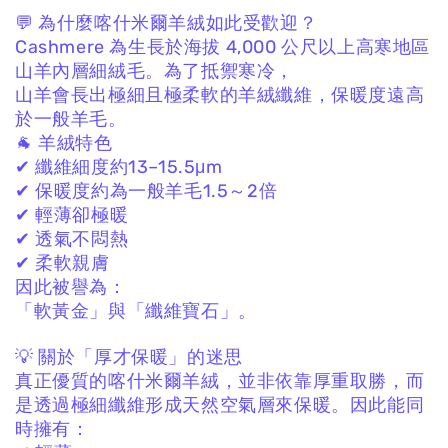
💬 為什麼喀什米爾羊絨如此受歡迎？
Cashmere 為生長於海拔 4,000 公尺以上高寒地區
山羊內層細絨毛。
為了抵禦寒冷，
山羊會長出極細且極柔軟的羊絨纖維，
保暖度遠高
於一般羊毛。
🐐 羊絨特色
✔ 纖維細度約13–15.5μm
✔ 保暖度約為一般羊毛1.5～2倍
✔ 輕薄卻極暖
✔ 透氣不悶熱
✔ 柔軟親膚
因此被譽為：
「軟黃金」與「纖維寶石」。
💡 關於「厚才保暖」的迷思
真正優質的喀什米爾羊絨，
並非依靠厚重取勝，
而
是透過極細纖維形成天然空氣層來保暖。
因此能同
時擁有：