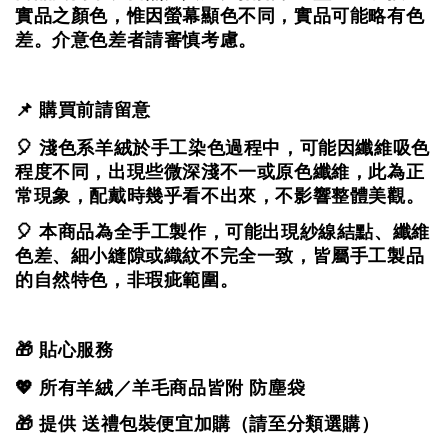
實品之顏色，
惟因螢幕顯色不同，實品可能略有色
差。
介意色差者請審慎考慮。
📌 購買前請留意
🎈 淺色系羊絨於手工染色過程中，可能因纖維吸色
程度不同，出現些微深淺不一或原色纖維，
此為正
常現象，配戴時幾乎看不出來，不影響整體美觀。
🎈 本商品為全手工製作，可能出現紗線結點、纖維
色差、細小縫隙或織紋不完全一致，
皆屬手工製品
的自然特色，非瑕疵範圍。
🎁 貼心服務
💖 所有羊絨／羊毛商品皆附 防塵袋
🎁 提供 送禮包裝便宜加購（請至分類選購）