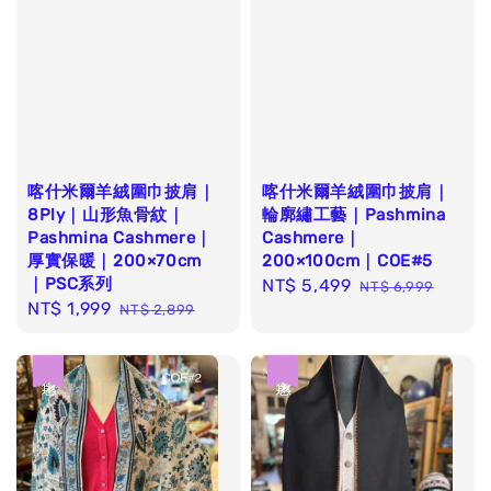
喀什米爾羊絨圍巾披肩｜
喀什米爾羊絨圍巾披肩｜
8Ply｜山形魚骨紋｜
輪廓繡工藝｜Pashmina
Pashmina Cashmere｜
Cashmere｜
厚實保暖｜200×70cm
200×100cm｜COE#5
｜PSC系列
Sale
NT$ 5,499
Regular
NT$ 6,999
Sale
NT$ 1,999
Regular
NT$ 2,899
price
price
price
price
優惠
優惠