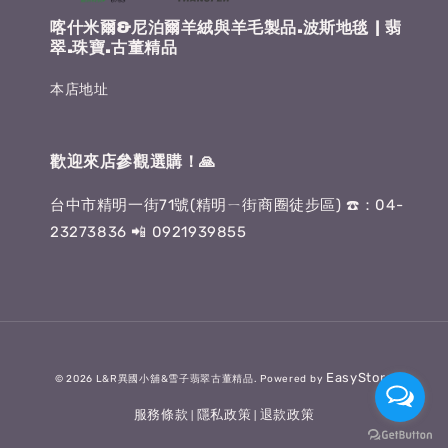
喀什米爾&尼泊爾羊絨與羊毛製品.波斯地毯 | 翡
翠.珠寶.古董精品
本店地址
歡迎來店參觀選購！🙏
台中市精明一街71號(精明ㄧ街商圈徒步區) ☎️：04-
23273836 📲 0921939855
EasyStore
© 2026 L&R異國小舖&雪子翡翠古董精品. Powered by
服務條款
隱私政策
退款政策
|
|