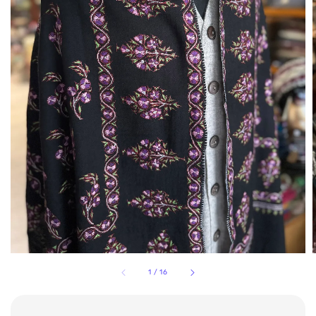
1
/
16