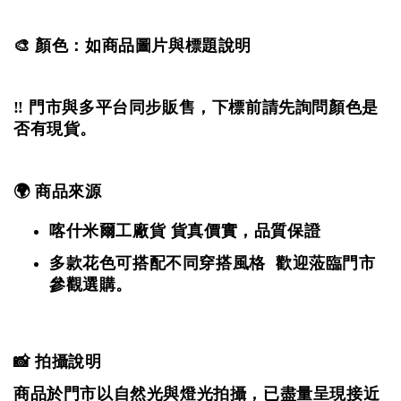
🎨 顏色：如商品圖片與標題說明
‼️ 門市與多平台同步販售，下標前請先詢問顏色是
否有現貨。
🌍 商品來源
喀什米爾工廠貨
貨真價實，品質保證
多款花色可搭配不同穿搭風格 歡迎蒞臨門市
參觀選購。
📸 拍攝說明
商品於門市以自然光與燈光拍攝，
已盡量呈現接近