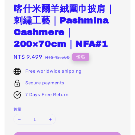
喀什米爾羊絨圍巾披肩｜
刺繡工藝｜Pashmina
Cashmere｜
200×70cm｜NFA#1
Sale
NT$ 9,499
Regular
優惠
NT$ 12,500
price
price
Free worldwide shipping
Secure payments
7 Days Free Return
數量