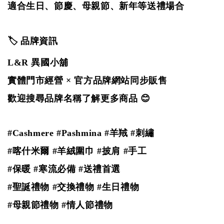
適合生日、節慶、母親節、新年等送禮場合
🏷️ 品牌資訊
L&R 異國小舖
實體門市經營 × 官方品牌網站同步販售
歡迎搜尋品牌名稱了解更多商品 😊
#Cashmere #Pashmina #羊羢
#刺繡
#喀什米爾 #羊絨圍巾 #披肩 #手工
#保暖 #寒流必備 #送禮首選
#聖誕禮物 #交換禮物 #生日禮物
#母親節禮物 #情人節禮物