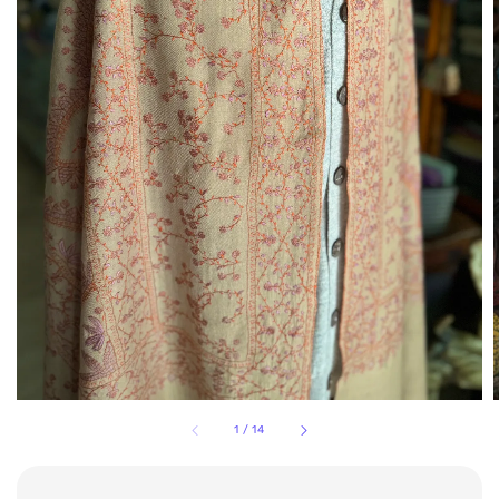
1
/
14