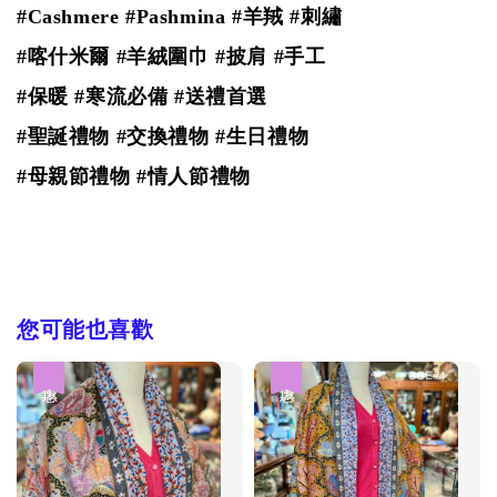
#Cashmere #Pashmina #羊羢
#刺繡
#喀什米爾 #羊絨圍巾 #披肩 #手工
#保暖 #寒流必備 #送禮首選
#聖誕禮物 #交換禮物 #生日禮物
#母親節禮物 #情人節禮物
您可能也喜歡
優惠
優惠