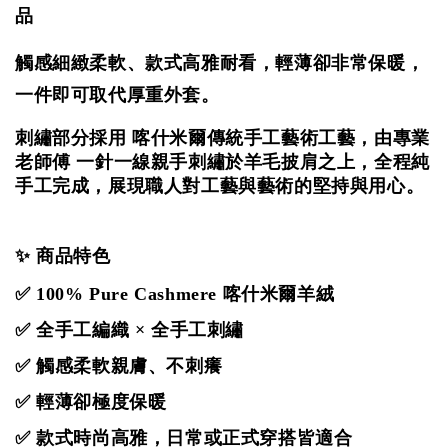
品
觸感細緻柔軟、款式高雅耐看，
輕薄卻非常保暖，
一件即可取代厚重外套。
刺繡部分採用 喀什米爾傳統手工藝術工藝，由專業
老師傅 一針一線親手刺繡於羊毛披肩之上，全程純
手工完成，展現職人對工藝與藝術的堅持與用心。
✨ 商品特色
✅ 100% Pure Cashmere 喀什米爾羊絨
✅ 全手工編織 × 全手工刺繡
✅ 觸感柔軟親膚、不刺癢
✅ 輕薄卻極度保暖
✅ 款式時尚高雅，日常或正式穿搭皆適合