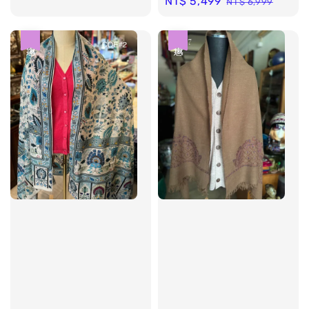
Sale
NT$ 5,499
Regular
NT$ 6,999
price
price
price
price
優惠
優惠