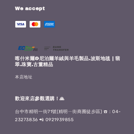
We accept
喀什米爾&尼泊爾羊絨與羊毛製品.波斯地毯 | 翡
翠.珠寶.古董精品
本店地址
歡迎來店參觀選購！🙏
台中市精明一街71號(精明ㄧ街商圈徒步區) ☎️：04-
23273836 📲 0921939855