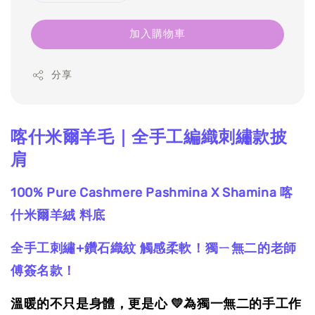
加入購物車
分享
喀什米爾羊毛｜全手工編織刺繡款披
肩
100% Pure Cashmere
Pashmina X Shamina
喀
什米爾羊絨
料底
全手工刺繡+鑽石織紋
觸感柔軟！獨ㄧ無二的老師
傅簽名款！
溫暖的不只是身體，更是心 💛為獨一無二的手工作