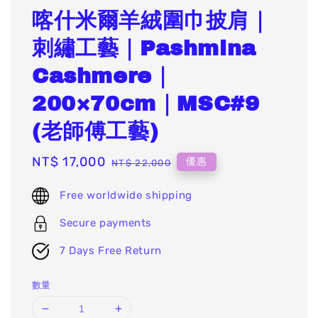
喀什米爾羊絨圍巾披肩｜
刺繡工藝｜Pashmina
Cashmere｜
200×70cm｜MSC#9
(老師傅工藝)
Sale
NT$ 17,000
Regular
優惠
NT$ 22,000
price
price
Free worldwide shipping
Secure payments
7 Days Free Return
數量