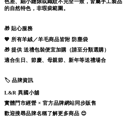
色差、細小縫隙或織紋不完全一致，
皆屬手工製品
的自然特色，非瑕疵範圍。
🎁 貼心服務
💖 所有羊絨／羊毛商品皆附 防塵袋
🎁 提供 送禮包裝便宜加購（請至分類選購）
適合生日、節慶、母親節、新年等送禮場合
🏷️ 品牌資訊
L&R 異國小舖
實體門市經營 × 官方品牌網站同步販售
歡迎搜尋品牌名稱了解更多商品 😊