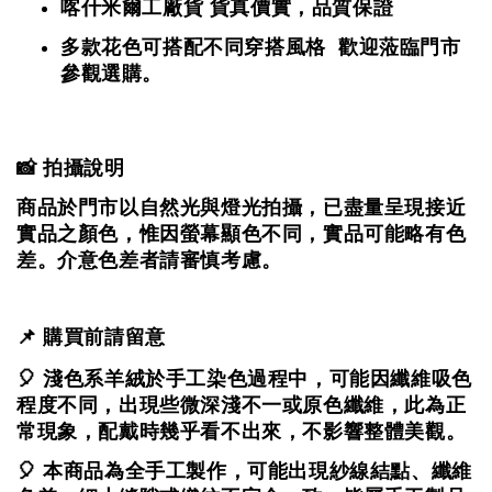
喀什米爾工廠貨
貨真價實，品質保證
多款花色可搭配不同穿搭風格 歡迎蒞臨門市
參觀選購。
📸 拍攝說明
商品於門市以自然光與燈光拍攝，
已盡量呈現接近
實品之顏色，
惟因螢幕顯色不同，實品可能略有色
差。
介意色差者請審慎考慮。
📌 購買前請留意
🎈 淺色系羊絨於手工染色過程中，可能因纖維吸色
程度不同，出現些微深淺不一或原色纖維，
此為正
常現象，配戴時幾乎看不出來，不影響整體美觀。
🎈 本商品為全手工製作，可能出現紗線結點、纖維