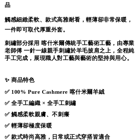
品
觸感細緻柔軟、款式高雅耐看，
輕薄卻非常保暖，
一件即可取代厚重外套。
刺繡部分採用 喀什米爾傳統手工藝術工藝，由專業
老師傅 一針一線親手刺繡於羊毛披肩之上，全程純
手工完成，展現職人對工藝與藝術的堅持與用心。
✨ 商品特色
✅ 100% Pure Cashmere 喀什米爾羊絨
✅ 全手工編織 × 全手工刺繡
✅ 觸感柔軟親膚、不刺癢
✅ 輕薄卻極度保暖
✅ 款式時尚高雅，日常或正式穿搭皆適合