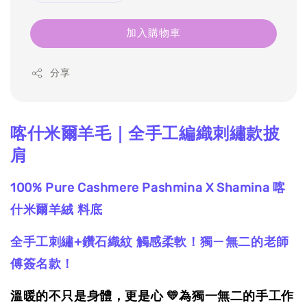
加入購物車
分享
喀什米爾羊毛｜全手工編織刺繡款披
肩
100% Pure Cashmere
Pashmina X Shamina
喀
什米爾羊絨
料底
全手工刺繡+鑽石織紋
觸感柔軟！獨ㄧ無二的老師
傅簽名款！
溫暖的不只是身體，更是心 💛為獨一無二的手工作