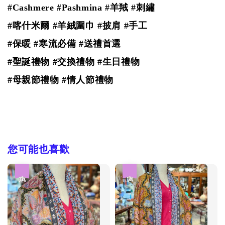
#Cashmere #Pashmina #羊羢
#刺繡
#喀什米爾 #羊絨圍巾 #披肩 #手工
#保暖 #寒流必備 #送禮首選
#聖誕禮物 #交換禮物 #生日禮物
#母親節禮物 #情人節禮物
您可能也喜歡
優惠
優惠