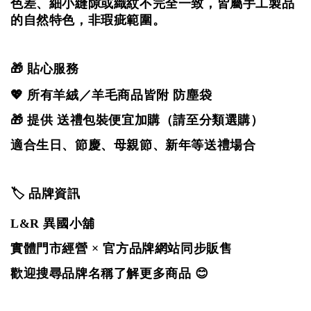
色差、細小縫隙或織紋不完全一致，
皆屬手工製品
的自然特色，非瑕疵範圍。
🎁 貼心服務
💖 所有羊絨／羊毛商品皆附 防塵袋
🎁 提供 送禮包裝便宜加購（請至分類選購）
適合生日、節慶、母親節、新年等送禮場合
🏷️ 品牌資訊
L&R 異國小舖
實體門市經營 × 官方品牌網站同步販售
歡迎搜尋品牌名稱了解更多商品 😊