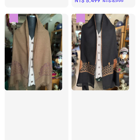
Sale
NT$ 5,499
Regular
NT$ 6,999
price
price
price
price
優惠
優惠