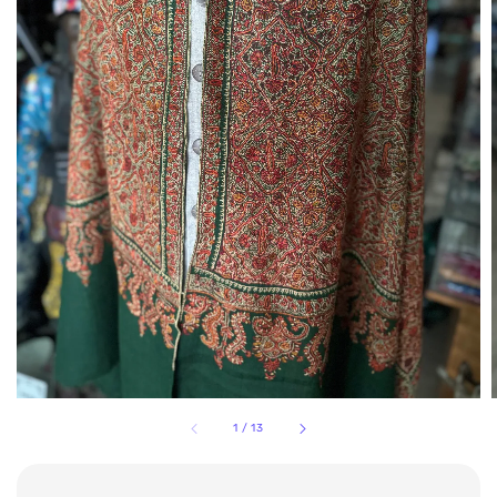
1
/
13