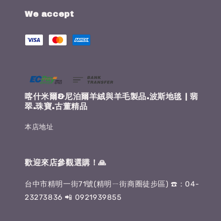
We accept
喀什米爾&尼泊爾羊絨與羊毛製品.波斯地毯 | 翡
翠.珠寶.古董精品
本店地址
歡迎來店參觀選購！🙏
台中市精明一街71號(精明ㄧ街商圈徒步區) ☎️：04-
23273836 📲 0921939855