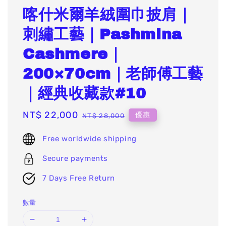
喀什米爾羊絨圍巾披肩｜
刺繡工藝｜Pashmina
Cashmere｜
200×70cm｜老師傅工藝
｜經典收藏款#10
Sale
NT$ 22,000
Regular
優惠
NT$ 28,000
price
price
Free worldwide shipping
Secure payments
7 Days Free Return
數量