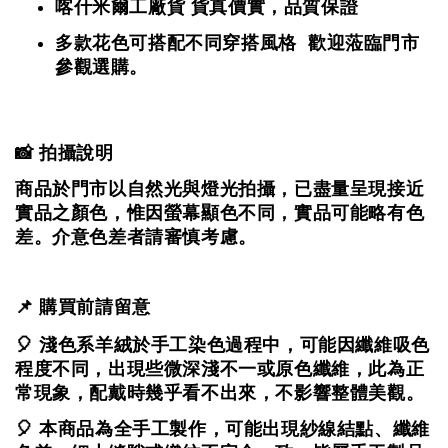
喀什米爾工廠貨
貨真價實，品質保證
多款花色可搭配不同穿搭風格 歡迎蒞臨門市
參觀選購。
📸 拍攝說明
商品於門市以自然光與燈光拍攝，
已盡量呈現接近
實品之顏色，
惟因螢幕顯色不同，實品可能略有色
差。
介意色差者請審慎考慮。
📌 購買前請留意
🎈 淺色系羊絨於手工染色過程中，可能因纖維吸色
程度不同，出現些微深淺不一或原色纖維，
此為正
常現象，配戴時幾乎看不出來，不影響整體美觀。
🎈 本商品為全手工製作，可能出現紗線結點、纖維