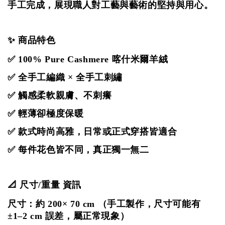
手工完成，展現職人對工藝與藝術的堅持與用心。
✨ 商品特色
✅ 100% Pure Cashmere 喀什米爾羊絨
✅ 全手工編織 × 全手工刺繡
✅ 觸感柔軟親膚、不刺癢
✅ 輕薄卻極度保暖
✅ 款式時尚高雅，日常或正式穿搭皆適合
✅ 每件花色皆不同，真正獨一無二
📐 尺寸/重量 資訊
尺寸：約 200× 70 cm
（手工製作，尺寸可能有
±1–2 cm 誤差，屬正常現象）