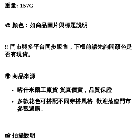
重量: 157G
🎨 顏色：如商品圖片與標題說明
‼️ 門市與多平台同步販售，下標前請先詢問顏色是
否有現貨。
🌍 商品來源
喀什米爾工廠貨
貨真價實，品質保證
多款花色可搭配不同穿搭風格 歡迎蒞臨門市
參觀選購。
📸 拍攝說明