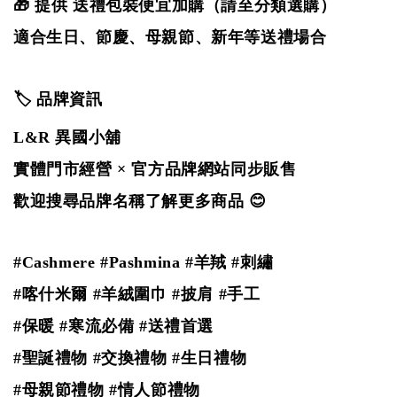
🎁 提供 送禮包裝便宜加購（請至分類選購）
適合生日、節慶、母親節、新年等送禮場合
🏷️ 品牌資訊
L&R 異國小舖
實體門市經營 × 官方品牌網站同步販售
歡迎搜尋品牌名稱了解更多商品 😊
#Cashmere #Pashmina #羊羢
#刺繡
#喀什米爾 #羊絨圍巾 #披肩 #手工
#保暖 #寒流必備 #送禮首選
#聖誕禮物 #交換禮物 #生日禮物
#母親節禮物 #情人節禮物