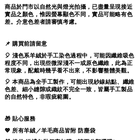
商品於門市以自然光與燈光拍攝，
已盡量呈現接近
實品之顏色，
惟因螢幕顯色不同，實品可能略有色
差。
介意色差者請審慎考慮。
📌 購買前請留意
🎈 淺色系羊絨於手工染色過程中，可能因纖維吸色
程度不同，出現些微深淺不一或原色纖維，
此為正
常現象，配戴時幾乎看不出來，不影響整體美觀。
🎈 本商品為全手工製作，可能出現紗線結點、纖維
色差、細小縫隙或織紋不完全一致，
皆屬手工製品
的自然特色，非瑕疵範圍。
🎁 貼心服務
💖 所有羊絨／羊毛商品皆附 防塵袋