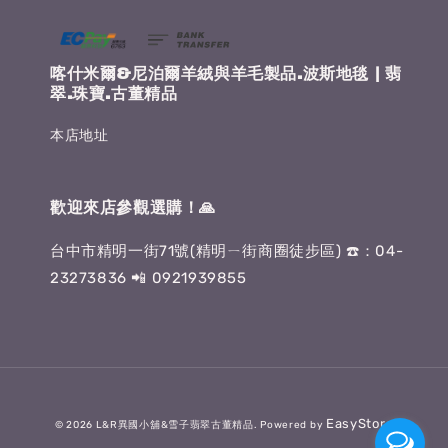
喀什米爾&尼泊爾羊絨與羊毛製品.波斯地毯 | 翡
翠.珠寶.古董精品
本店地址
歡迎來店參觀選購！🙏
台中市精明一街71號(精明ㄧ街商圈徒步區) ☎️：04-
23273836 📲 0921939855
EasyStore
© 2026 L&R異國小舖&雪子翡翠古董精品. Powered by