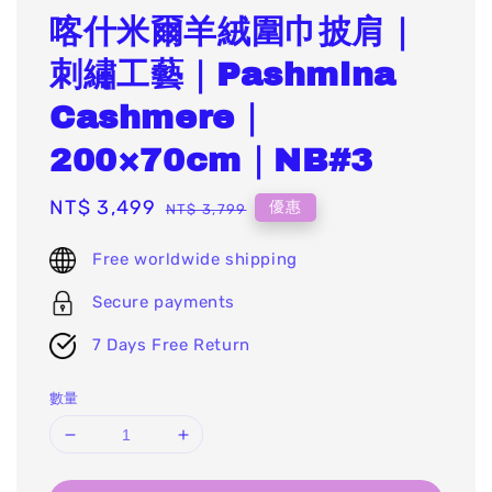
喀什米爾羊絨圍巾披肩｜
刺繡工藝｜Pashmina
Cashmere｜
200×70cm｜NB#3
Sale
NT$ 3,499
Regular
優惠
NT$ 3,799
price
price
Free worldwide shipping
Secure payments
7 Days Free Return
數量