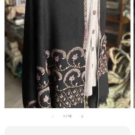
1
/
12