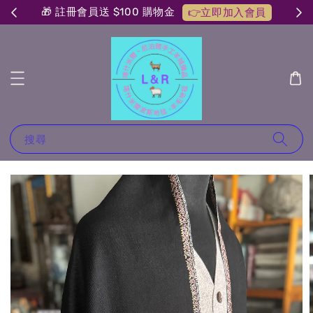
🎁 註冊會員送 $100 購物金
👉立即加入會員
搜尋