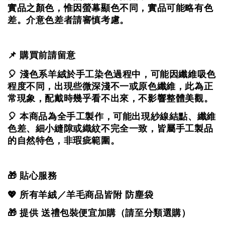
實品之顏色，
惟因螢幕顯色不同，實品可能略有色
差。
介意色差者請審慎考慮。
📌 購買前請留意
🎈 淺色系羊絨於手工染色過程中，可能因纖維吸色
程度不同，出現些微深淺不一或原色纖維，
此為正
常現象，配戴時幾乎看不出來，不影響整體美觀。
🎈 本商品為全手工製作，可能出現紗線結點、纖維
色差、細小縫隙或織紋不完全一致，
皆屬手工製品
的自然特色，非瑕疵範圍。
🎁 貼心服務
💖 所有羊絨／羊毛商品皆附 防塵袋
🎁 提供 送禮包裝便宜加購（請至分類選購）