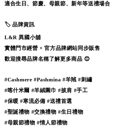
適合生日、節慶、母親節、新年等送禮場合
🏷️ 品牌資訊
L&R 異國小舖
實體門市經營 × 官方品牌網站同步販售
歡迎搜尋品牌名稱了解更多商品 😊
#Cashmere #Pashmina #羊羢
#刺繡
#喀什米爾 #羊絨圍巾 #披肩 #手工
#保暖 #寒流必備 #送禮首選
#聖誕禮物 #交換禮物 #生日禮物
#母親節禮物 #情人節禮物