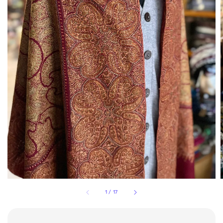
1
/
17