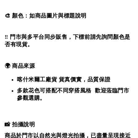
🎨 顏色：如商品圖片與標題說明
‼️ 門市與多平台同步販售，下標前請先詢問顏色是
否有現貨。
🌍 商品來源
喀什米爾工廠貨
貨真價實，品質保證
多款花色可搭配不同穿搭風格 歡迎蒞臨門市
參觀選購。
📸 拍攝說明
商品於門市以自然光與燈光拍攝，
已盡量呈現接近