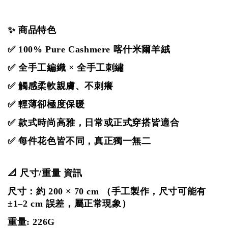
✨ 商品特色
✅ 100% Pure Cashmere 喀什米爾羊絨
✅ 全手工編織 × 全手工刺繡
✅ 觸感柔軟親膚、不刺癢
✅ 輕薄卻極度保暖
✅ 款式時尚高雅，日常或正式穿搭皆適合
✅ 每件花色皆不同，真正獨一無二
📐 尺寸/重量 資訊
尺寸：約 200 × 70 cm
（手工製作，尺寸可能有
±1–2 cm 誤差，屬正常現象）
重量: 226G