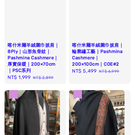
喀什米爾羊絨圍巾披肩｜
喀什米爾羊絨圍巾披肩｜
8Ply｜山形魚骨紋｜
輪廓繡工藝｜Pashmina
Pashmina Cashmere｜
Cashmere｜
厚實保暖｜200×70cm
200×100cm｜COE#2
｜PSC系列
Sale
NT$ 5,499
Regular
NT$ 6,999
Sale
NT$ 1,999
Regular
NT$ 2,899
price
price
price
price
優惠
優惠