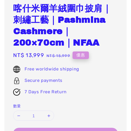
喀什米爾羊絨圍巾披肩｜
刺繡工藝｜Pashmina
Cashmere｜
200×70cm｜NFAA
Sale
NT$ 13,999
Regular
優惠
NT$ 15,999
price
price
Free worldwide shipping
Secure payments
7 Days Free Return
數量