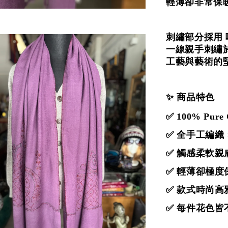
輕薄卻非常保
刺繡部分採用
一線親手刺繡
工藝與藝術的
✨ 商品特色
✅ 100% Pur
✅ 全手工編織
✅ 觸感柔軟親
✅ 輕薄卻極度
✅ 款式時尚
✅ 每件花色