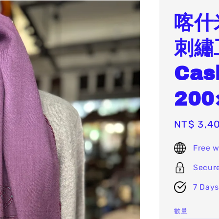
喀什
刺繡
Cas
200
Sale
NT$ 3,4
price
Free w
Secur
7 Days
數量