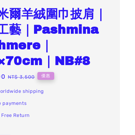
米爾羊絨圍巾披肩｜
工藝｜Pashmina
hmere｜
×70cm｜NB#8
00
Regular
優惠
NT$ 3,500
price
orldwide shipping
e payments
 Free Return