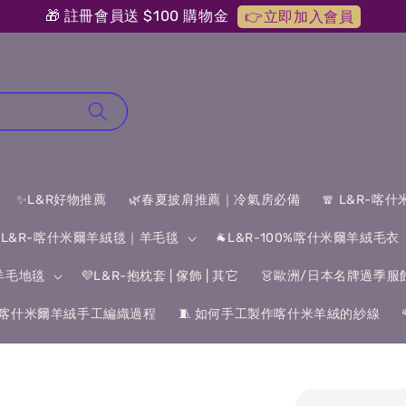
🎁 註冊會員送 $100 購物金
👉立即加入會員
✨L&R好物推薦
🌿春夏披肩推薦｜冷氣房必備
🧣 L&R-喀
 L&R-喀什米爾羊絨毯｜羊毛毯
🐐L&R-100%喀什米爾羊絨毛衣
&羊毛地毯
💜L&R-抱枕套 | 傢飾 | 其它
👗歐洲/日本名牌過季服
喀什米爾羊絨手工編織過程
🧵 如何手工製作喀什米羊絨的紗線