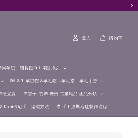
登入
購物車
什米爾羊絨 - 細長圍巾 I 脖圍 系列
🧶L&R-羊絨帽 &羊毛帽｜羊毛襪｜羊毛手套
飾便宜賣
💙雪子-翡翠.珠寶.古董精品 產品分類
🌹 Kani卡尼手工編織方法
🤴 手工波斯地毯製作過程