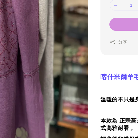
分享
喀什米爾羊
溫暖的不只是身
本款為 正宗
式高雅耐看，