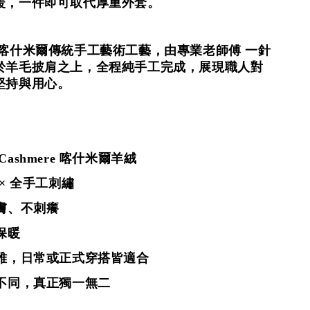
暖，一件即可取代厚重外套。
 喀什米爾傳統手工藝術工藝，由專業老師傅 一針
於羊毛披肩之上，全程純手工完成，展現職人對
堅持與用心。
e Cashmere 喀什米爾羊絨
 × 全手工刺繡
膚、不刺癢
保暖
高雅，日常或正式穿搭皆適合
皆不同，真正獨一無二