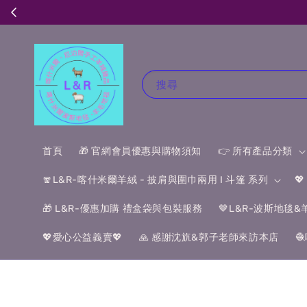
搜尋
首頁
🎁 官網會員優惠與購物須知
👉 所有產品分類
🧣L&R-喀什米爾羊絨 - 披肩與圍巾兩用 I 斗篷 系列

🎁 L&R-優惠加購 禮盒袋與包裝服務
🤎L&R-波斯地毯
💖愛心公益義賣💖
🙏 感謝沈斻&郭子老師來訪本店
