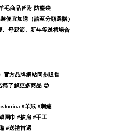
／羊毛商品皆附 防塵袋
禮包裝便宜加購（請至分類選購）
慶、母親節、新年等送禮場合
× 官方品牌網站同步販售
稱了解更多商品 😊
Pashmina #羊羢
#刺繡
絨圍巾 #披肩 #手工
備 #送禮首選