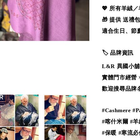
💖 所有羊絨
🎁 提供 送
適合生日、節
🏷️ 品牌資訊
L&R 異國小舖
實體門市經營 
歡迎搜尋品牌名
#Cashmere #
#喀什米爾 #羊
#保暖 #寒流必