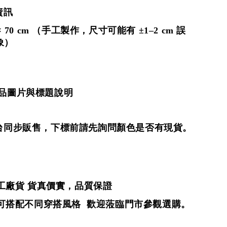
資訊
 70 cm
（手工製作，尺寸可能有 ±1–2 cm 誤
象）
商品圖片與標題說明
平台同步販售，下標前請先詢問顏色是否有現貨。
工廠貨
貨真價實，品質保證
可搭配不同穿搭風格 歡迎蒞臨門市參觀選購。