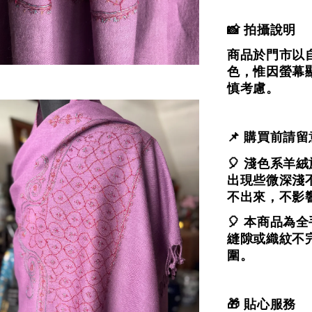
📸 拍攝說明
商品於門市以
色，
惟因螢幕
慎考慮。
📌 購買前請留
🎈 淺色系
出現些微深淺
不出來，不影
🎈 本商品
縫隙或織紋不
圍。
🎁 貼心服務