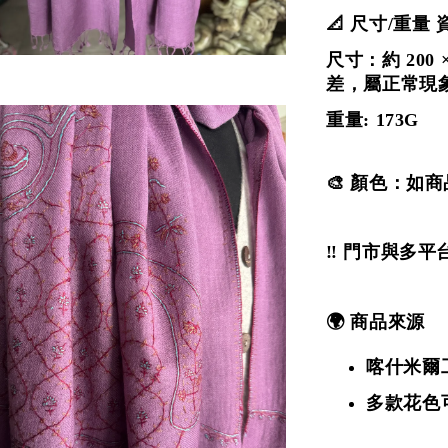
📐 尺寸/重量 
尺寸：約 200 ×
差，屬正常現
重量: 173G
🎨 顏色：如
‼️ 門市與多
🌍 商品來源
喀什米爾
多款花色