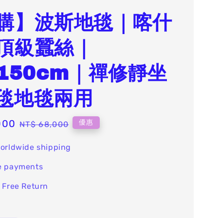
購】波斯地毯｜喀什
頂級蠶絲｜
x150cm｜禪修靜坐
毯地毯兩用
000
Regular
優惠
NT$ 68,000
price
orldwide shipping
e payments
 Free Return