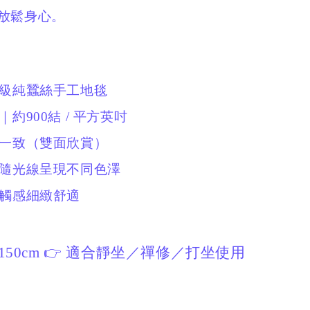
放鬆身心。
頂級純蠶絲手工地毯
｜約900結 / 平方英吋
案一致（雙面欣賞）
｜隨光線呈現不同色澤
｜觸感細緻舒適
x150cm 👉 適合靜坐／禪修／打坐使用