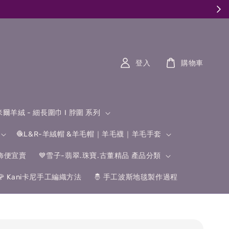
登入
購物車
什米爾羊絨 - 細長圍巾 I 脖圍 系列
🧶L&R-羊絨帽 &羊毛帽｜羊毛襪｜羊毛手套
飾便宜賣
💙雪子-翡翠.珠寶.古董精品 產品分類
🌹 Kani卡尼手工編織方法
🤴 手工波斯地毯製作過程