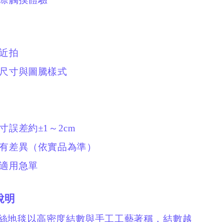
節近拍
同尺寸與圖騰樣式
寸誤差約±1～2cm
略有差異（依實品為準）
不適用急單
說明
絲地毯以高密度結數與手工工藝著稱，結數越