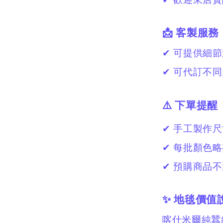
📩 客製服務
✔ 可提供細
✔ 可代訂不
⚠️ 下單提醒
✔ 手工製作尺
✔ 每批顏色
✔ 預購商品
✨ 地毯價值
喀什米爾純蠶