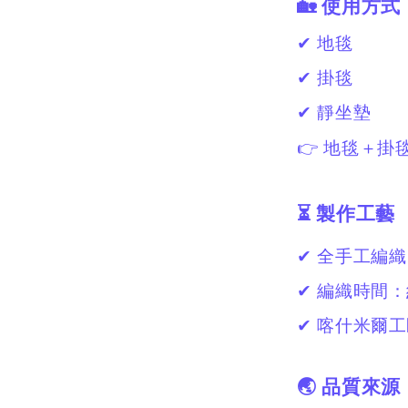
🏡 使用方式
✔ 地毯
✔ 掛毯
✔ 靜坐墊
👉 地毯＋掛
⏳ 製作工藝
✔ 全手工編織
✔ 編織時間
✔ 喀什米爾
🌏 品質來源