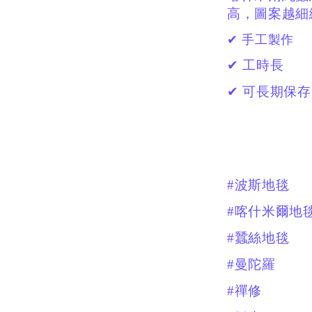
高，圖案越細
✔ 手工製作
✔ 工時長
✔ 可長期保存
#波斯地毯
#喀什米爾地
#蠶絲地毯
#曼陀羅
#禪修