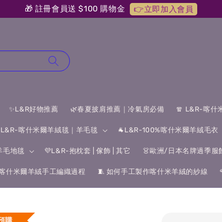
🎁 註冊會員送 $100 購物金
👉立即加入會員
✨L&R好物推薦
🌿春夏披肩推薦｜冷氣房必備
🧣 L&R-喀
 L&R-喀什米爾羊絨毯｜羊毛毯
🐐L&R-100%喀什米爾羊絨毛衣
&羊毛地毯
💜L&R-抱枕套 | 傢飾 | 其它
👗歐洲/日本名牌過季服
喀什米爾羊絨手工編織過程
🧵 如何手工製作喀什米羊絨的紗線
預購