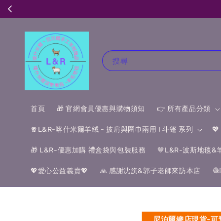
搜尋
首頁
🎁 官網會員優惠與購物須知
👉 所有產品分類
🧣L&R-喀什米爾羊絨 - 披肩與圍巾兩用 I 斗篷 系列

🎁 L&R-優惠加購 禮盒袋與包裝服務
🤎L&R-波斯地毯
💖愛心公益義賣💖
🙏 感謝沈斻&郭子老師來訪本店

尼泊爾總店現貨-可