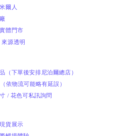
什米爾人
工廠
有實體門市
、來源透明
商品（下單後安排尼泊爾總店）
到貨（依物流可能略有延誤）
寸 / 花色可私訊詢問
有現貨展示
實際觸摸體驗