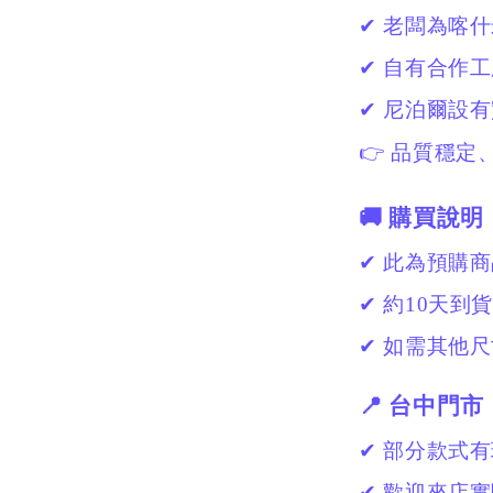
✔ 老闆為喀
✔ 自有合作
✔ 尼泊爾設
👉 品質穩定
🚚 購買說明
✔ 此為預購
✔ 約10天
✔ 如需其他尺
📍 台中門市
✔ 部分款式
✔ 歡迎來店