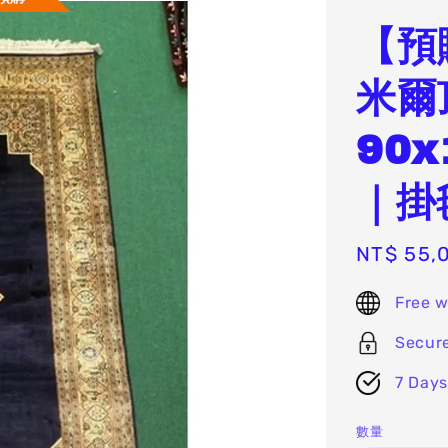
【預
米爾
90
｜掛
Sale
NT$ 55,
price
Free w
Secur
7 Days
數量