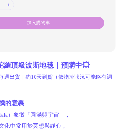
加入購物車
 曼陀羅頂級波斯地毯｜預購中💥
店每週出貨｜約10天到貨（依物流狀況可能略有調
羅圖騰的意義
dala）象徵「圓滿與宇宙」，
文化中常用於冥想與靜心，