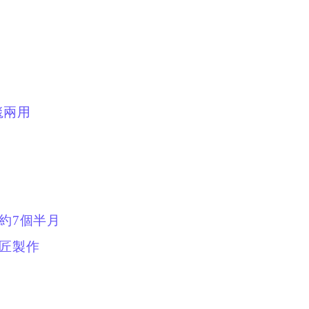
毯兩用
：約7個半月
工匠製作