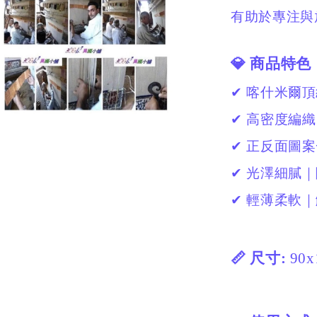
有助於專注與
💎 商品特色
✔ 喀什米爾
✔ 高密度編織
✔ 正反面圖
✔ 光澤細膩
✔ 輕薄柔軟
📏 尺寸:
90