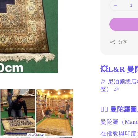
分享
💥L&R
🎉 尼泊爾總
整） 🎉
🧘‍♀️ 曼陀
曼陀羅（Man
在佛教與印度