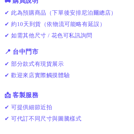
🚚 購買說明
✔ 此為預購商品（下單後安排尼泊爾總店）
✔ 約10天到貨（依物流可能略有延誤）
✔ 如需其他尺寸 / 花色可私訊詢問
📍 台中門市
✔ 部分款式有現貨展示
✔ 歡迎來店實際觸摸體驗
📩 客製服務
✔ 可提供細節近拍
✔ 可代訂不同尺寸與圖騰樣式