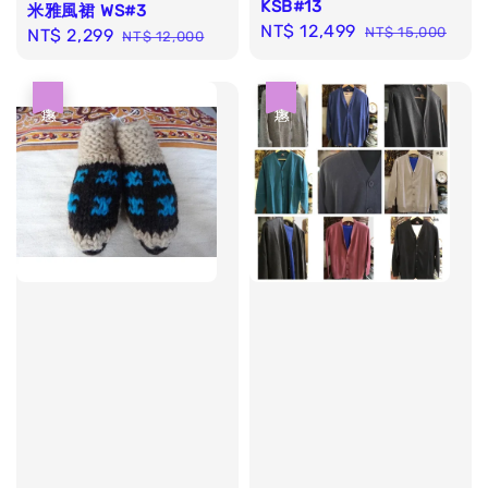
KSB#13
米雅風裙 WS#3
Sale
NT$ 12,499
Regular
NT$ 15,000
Sale
NT$ 2,299
Regular
NT$ 12,000
price
price
price
price
優惠
優惠