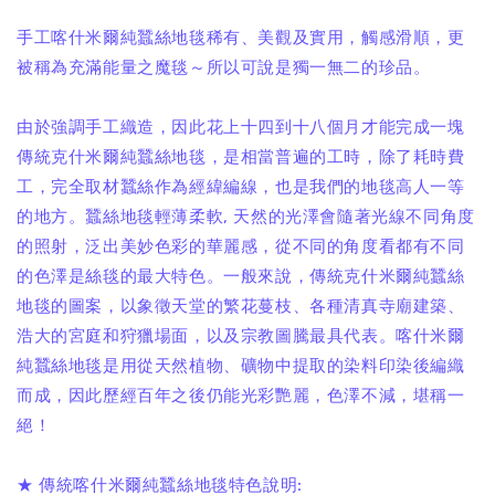
手工喀什米爾純蠶絲地毯稀有、美觀及實用，觸感滑順，更
被稱為充滿能量之魔毯～所以可說是獨一無二的珍品。
由於強調手工織造，因此花上十四到十八個月才能完成一塊
傳統克什米爾純蠶絲地毯，是相當普遍的工時，除了耗時費
工，完全取材蠶絲作為經緯編線，也是我們的地毯高人一等
的地方。蠶絲地毯輕薄柔軟, 天然的光澤會隨著光線不同角度
的照射，泛出美妙色彩的華麗感，從不同的角度看都有不同
的色澤是絲毯的最大特色。一般來說，傳統克什米爾純蠶絲
地毯的圖案，以象徵天堂的繁花蔓枝、各種清真寺廟建築、
浩大的宮庭和狩獵場面，以及宗教圖騰最具代表。喀什米爾
純蠶絲地毯是用從天然植物、礦物中提取的染料印染後編織
而成，因此歷經百年之後仍能光彩艷麗，色澤不減，堪稱一
絕！
★ 傳統喀什米爾純蠶絲地毯特色說明: