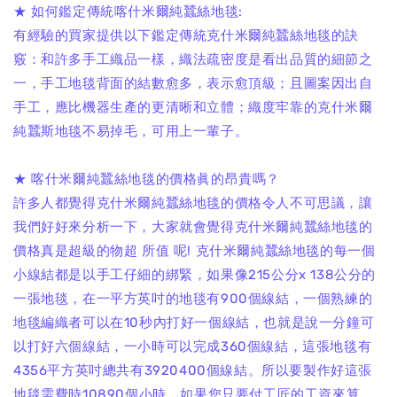
★ 如何鑑定傳統喀什米爾純蠶絲地毯:
有經驗的買家提供以下鑑定傳統克什米爾純蠶絲地毯的訣
竅：和許多手工織品一樣，織法疏密度是看出品質的細節之
一，手工地毯背面的結數愈多，表示愈頂級；且圖案因出自
手工，應比機器生產的更清晰和立體；織度牢靠的克什米爾
純蠶斯地毯不易掉毛，可用上一輩子。
★ 喀什米爾純蠶絲地毯的價格眞的昂貴嗎？
許多人都覺得克什米爾純蠶絲地毯的價格令人不可思議，讓
我們好好來分析一下，大家就會覺得克什米爾純蠶絲地毯的
價格真是超級的物超 所值 呢! 克什米爾純蠶絲地毯的每一個
小線結都是以手工仔細的綁緊，如果像215公分x 138公分的
一張地毯，在一平方英吋的地毯有900個線結，一個熟練的
地毯編織者可以在10秒內打好一個線結，也就是說一分鐘可
以打好六個線結，一小時可以完成360個線結，這張地毯有
4356平方英吋總共有3920400個線結。所以要製作好這張
地毯需費時10890個小時，如果您只要付工匠的工資來算，.