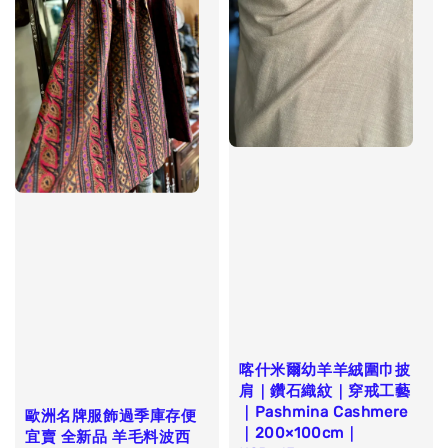
喀什米爾幼羊羊絨圍巾披
肩｜鑽石織紋｜穿戒工藝
｜Pashmina Cashmere
歐洲名牌服飾過季庫存便
｜200×100cm｜
宜賣 全新品 羊毛料波西