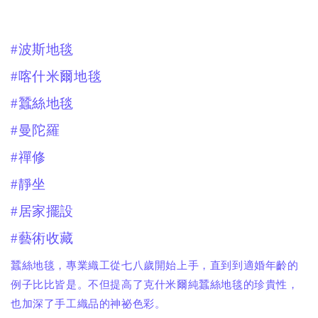
#波斯地毯
#喀什米爾地毯
#蠶絲地毯
#曼陀羅
#禪修
#靜坐
#居家擺設
#藝術收藏
蠶絲地毯，專業織工從七八歲開始上手，直到到適婚年齡的
例子比比皆是。不但提高了克什米爾純蠶絲地毯的珍貴性，
也加深了手工織品的神祕色彩。