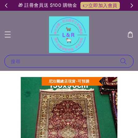
🎁 註冊會員送 $100 購物金
👉立即加入會員
搜尋
尼泊爾總店現貨-可預購