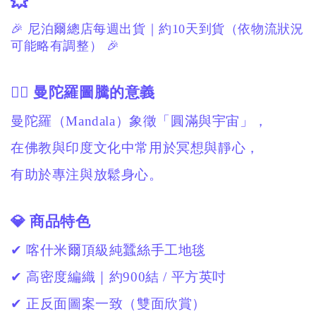
💥
🎉 尼泊爾總店每週出貨｜約10天到貨（依物流狀況
可能略有調整） 🎉
🧘‍♀️ 曼陀羅圖騰的意義
曼陀羅（Mandala）象徵「圓滿與宇宙」，
在佛教與印度文化中常用於冥想與靜心，
有助於專注與放鬆身心。
💎 商品特色
✔ 喀什米爾頂級純蠶絲手工地毯
✔ 高密度編織｜約900結 / 平方英吋
✔ 正反面圖案一致（雙面欣賞）