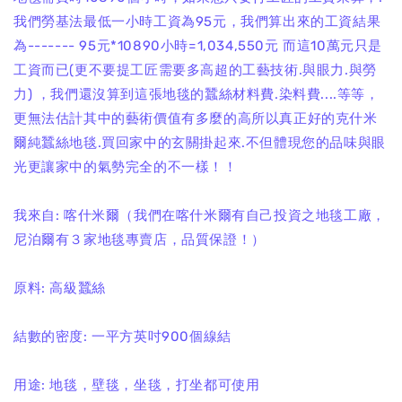
我們勞基法最低一小時工資為95元，我們算出來的工資結果
為------- 95元*10890小時=1,034,550元 而這10萬元只是
工資而已(更不要提工匠需要多高超的工藝技術.與眼力.與勞
力) ，我們還沒算到這張地毯的蠶絲材料費.染料費....等等，
更無法估計其中的藝術價值有多麼的高所以真正好的克什米
爾純蠶絲地毯.買回家中的玄關掛起來.不但體現您的品味與眼
光更讓家中的氣勢完全的不一樣！！
我來自: 喀什米爾（我們在喀什米爾有自己投資之地毯工廠，
尼泊爾有３家地毯專賣店，品質保證！）
原料: 高級蠶絲
結數的密度: 一平方英吋900個線結
用途: 地毯，壁毯，坐毯，打坐都可使用