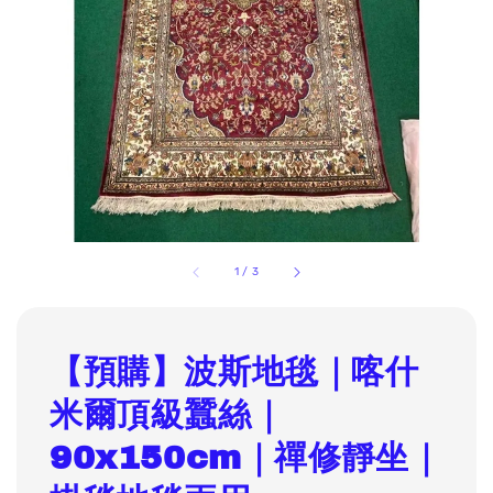
1
/
3
【預購】波斯地毯｜喀什
米爾頂級蠶絲｜
90x150cm｜禪修靜坐｜