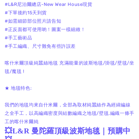
#L&R尼泊爾總店-New Wear House現貨
#下單後約15天到貨
#如需細節部位照片請告知
#正反面都可使用喲！圖案一樣細緻！
#手工藝術品
#手工編織、尺寸難免有些許誤差
喀什米爾頂級純蠶絲地毯 充滿能量的波斯地毯/掛毯/壁毯/坐
毯/魔毯 !
★ 地毯特色:
我們的地毯均來自什米爾，全部為取材純蠶絲作為經緯編線
之全手工，以高編織密度與結數編織之地毯/壁毯.編織一條手
工的喀什米爾純
💥L&R 曼陀羅頂級波斯地毯｜預購中