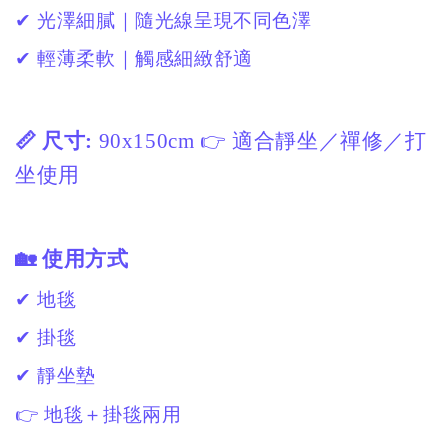
✔ 光澤細膩｜隨光線呈現不同色澤
✔ 輕薄柔軟｜觸感細緻舒適
📏 尺寸:
90x150cm 👉 適合靜坐／禪修／打
坐使用
🏡 使用方式
✔ 地毯
✔ 掛毯
✔ 靜坐墊
👉 地毯＋掛毯兩用