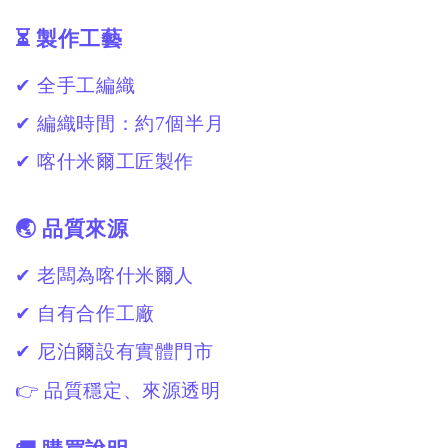
⏳ 製作工藝
✔ 全手工編織
✔ 編織時間：約7個半月
✔ 喀什米爾工匠製作
🌏 品質來源
✔ 老闆為喀什米爾人
✔ 自有合作工廠
✔ 尼泊爾設有實體門市
👉 品質穩定、來源透明