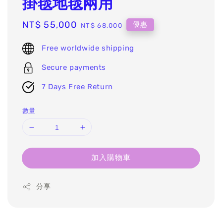
掛毯地毯兩用
Sale
NT$ 55,000
Regular
優惠
NT$ 68,000
price
price
Free worldwide shipping
Secure payments
7 Days Free Return
數量
加入購物車
分享