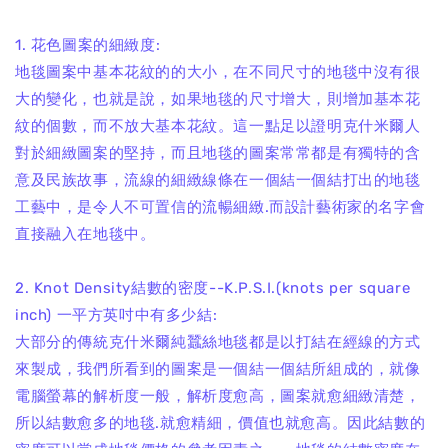
1. 花色圖案的細緻度:
地毯圖案中基本花紋的的大小，在不同尺寸的地毯中沒有很
大的變化，也就是說，如果地毯的尺寸增大，則增加基本花
紋的個數，而不放大基本花紋。這一點足以證明克什米爾人
對於細緻圖案的堅持，而且地毯的圖案常常都是有獨特的含
意及民族故事，流線的細緻線條在一個結一個結打出的地毯
工藝中，是令人不可置信的流暢細緻.而設計藝術家的名字會
直接融入在地毯中。
2. Knot Density結數的密度--K.P.S.I.(knots per square
inch) 一平方英吋中有多少結:
大部分的傳統克什米爾純蠶絲地毯都是以打結在經線的方式
來製成，我們所看到的圖案是一個結一個結所組成的，就像
電腦螢幕的解析度一般，解析度愈高，圖案就愈細緻清楚，
所以結數愈多的地毯.就愈精細，價值也就愈高。因此結數的