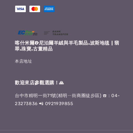
喀什米爾&尼泊爾羊絨與羊毛製品.波斯地毯 | 翡
翠.珠寶.古董精品
本店地址
歡迎來店參觀選購！🙏
台中市精明一街71號(精明ㄧ街商圈徒步區) ☎️：04-
23273836 📲 0921939855