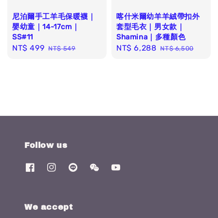
尼泊爾手工羊毛保暖襪｜
喀什米爾幼羊羊絨帶扣外
嬰幼童｜14-17cm｜
套型毛衣｜男女款｜
SS#11
Shamina｜多種顏色
Sale
NT$ 499
Regular
Sale
NT$ 6,288
Regular
NT$ 549
NT$ 6,500
price
price
price
price
Follow us
We accept