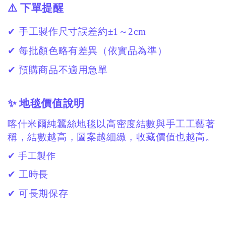
⚠️ 下單提醒
✔ 手工製作尺寸誤差約±1～2cm
✔ 每批顏色略有差異（依實品為準）
✔ 預購商品不適用急單
✨ 地毯價值說明
喀什米爾純蠶絲地毯以高密度結數與手工工藝著
稱，結數越高，圖案越細緻，收藏價值也越高。
✔ 手工製作
✔ 工時長
✔ 可長期保存