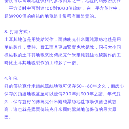
密度可以當成地毯價格的參考因素之一，地毯的結數密度在
一平方英吋中可到達100到1000個線結，在一平方英吋中，
超過900個的線結的地毯是非常稀有而昂貴的。
3. 打結方式 :
土耳其地毯是用雙結製作，而傳統克什米爾純蠶絲地毯是用
單結製作，費時、費工而且更加緊實也就是說，同樣大小同
樣結數的土耳其地毯來比傳統克什米爾純蠶絲地毯製作的工
時比土耳其地毯製作的工時多了一倍。
4.年份:
好的傳統克什米爾純蠶絲地毯可保存50~~60年之久，而悉心
保存的頂級地毯甚至可以流傳200年到300年之譜。年代愈
久，保存愈好的傳統克什米爾純蠶絲地毯市場價值也就愈
高，這也就是購買傳統克什米爾純蠶絲地毯保值的最大原
因。