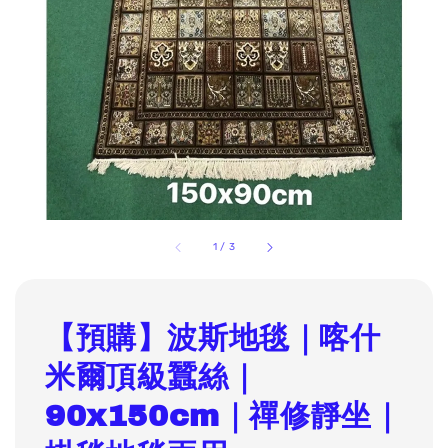
1
/
3
【預購】波斯地毯｜喀什
米爾頂級蠶絲｜
90x150cm｜禪修靜坐｜