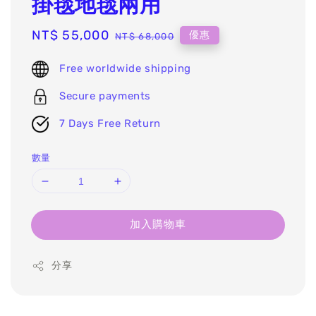
掛毯地毯兩用
Sale
NT$ 55,000
Regular
優惠
NT$ 68,000
price
price
Free worldwide shipping
Secure payments
7 Days Free Return
數量
加入購物車
分享