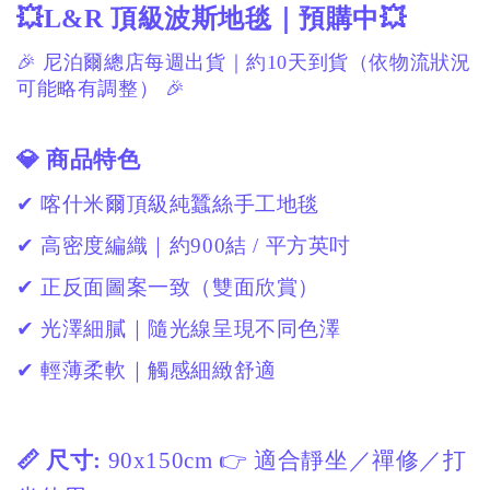
💥L&R 頂級波斯地毯｜預購中💥
🎉 尼泊爾總店每週出貨｜約10天到貨（依物流狀況
可能略有調整） 🎉
💎 商品特色
✔ 喀什米爾頂級純蠶絲手工地毯
✔ 高密度編織｜約900結 / 平方英吋
✔ 正反面圖案一致（雙面欣賞）
✔ 光澤細膩｜隨光線呈現不同色澤
✔ 輕薄柔軟｜觸感細緻舒適
📏 尺寸:
90x150cm 👉 適合靜坐／禪修／打