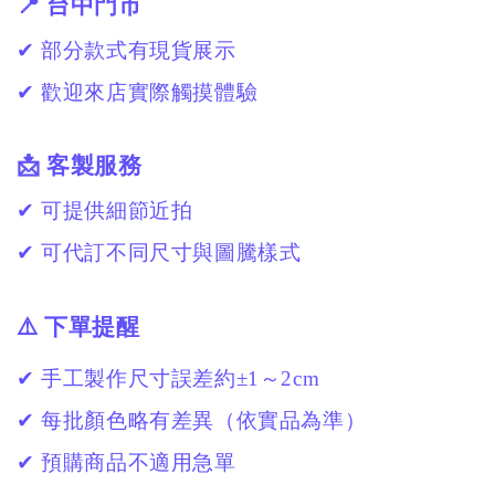
📍 台中門市
✔ 部分款式有現貨展示
✔ 歡迎來店實際觸摸體驗
📩 客製服務
✔ 可提供細節近拍
✔ 可代訂不同尺寸與圖騰樣式
⚠️ 下單提醒
✔ 手工製作尺寸誤差約±1～2cm
✔ 每批顏色略有差異（依實品為準）
✔ 預購商品不適用急單