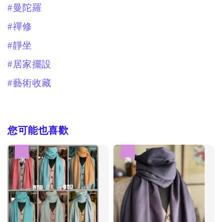
#曼陀羅
#禪修
#靜坐
#居家擺設
#藝術收藏
您可能也喜歡
優惠
優惠