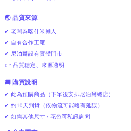
🌏 品質來源
✔ 老闆為喀什米爾人
✔ 自有合作工廠
✔ 尼泊爾設有實體門市
👉 品質穩定、來源透明
🚚 購買說明
✔ 此為預購商品（下單後安排尼泊爾總店）
✔ 約10天到貨（依物流可能略有延誤）
✔ 如需其他尺寸 / 花色可私訊詢問