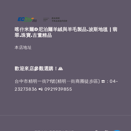
喀什米爾&尼泊爾羊絨與羊毛製品.波斯地毯 | 翡
翠.珠寶.古董精品
本店地址
歡迎來店參觀選購！🙏
台中市精明一街71號(精明ㄧ街商圈徒步區) ☎️：04-
23273836 📲 0921939855