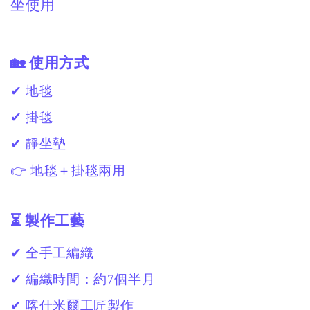
坐使用
🏡 使用方式
✔ 地毯
✔ 掛毯
✔ 靜坐墊
👉 地毯＋掛毯兩用
⏳ 製作工藝
✔ 全手工編織
✔ 編織時間：約7個半月
✔ 喀什米爾工匠製作