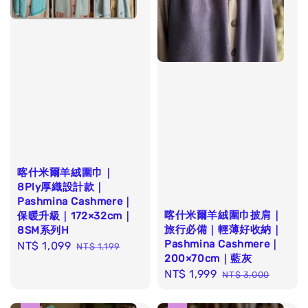
喀什米爾羊絨圍巾｜
8Ply厚織設計款｜
Pashmina Cashmere｜
喀什米爾羊絨圍巾披肩｜
保暖升級｜172×32cm｜
旅行必備｜輕薄好收納｜
8SM系列H
Pashmina Cashmere｜
Sale
NT$ 1,099
Regular
NT$ 1,199
200×70cm｜藍灰
price
price
Sale
NT$ 1,999
Regular
NT$ 3,000
price
price