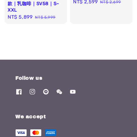
Sale
NT$ 2,599
Regular
NT$ 2,699
款｜乳咖啡｜SV58｜S–
price
price
XXL
Sale
NT$ 5,899
Regular
NT$ 5,999
price
price
Follow us
We accept