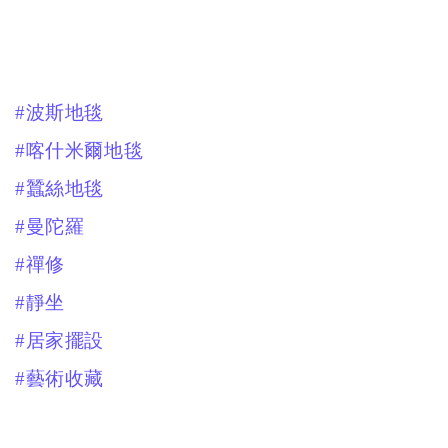
#波斯地毯
#喀什米爾地毯
#蠶絲地毯
#曼陀羅
#禪修
#靜坐
#居家擺設
#藝術收藏