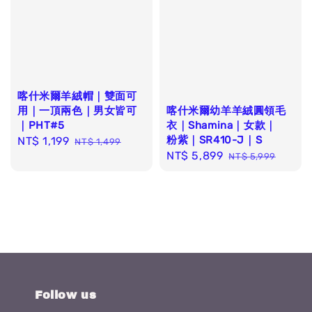
喀什米爾羊絨帽｜雙面可
用｜一頂兩色｜男女皆可
喀什米爾幼羊羊絨圓領毛
｜PHT#5
衣｜Shamina｜女款｜
粉紫｜SR410-J｜S
Sale
NT$ 1,199
Regular
NT$ 1,499
Sale
NT$ 5,899
Regular
price
price
NT$ 5,999
price
price
Follow us