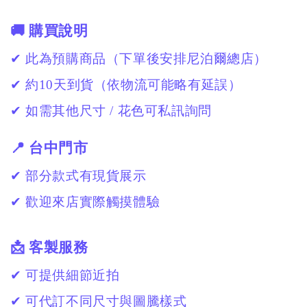
🚚 購買說明
✔ 此為預購商品（下單後安排尼泊爾總店）
✔ 約10天到貨（依物流可能略有延誤）
✔ 如需其他尺寸 / 花色可私訊詢問
📍 台中門市
✔ 部分款式有現貨展示
✔ 歡迎來店實際觸摸體驗
📩 客製服務
✔ 可提供細節近拍
✔ 可代訂不同尺寸與圖騰樣式