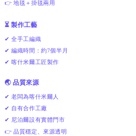
👉 地毯＋掛毯兩用
⏳ 製作工藝
✔ 全手工編織
✔ 編織時間：約7個半月
✔ 喀什米爾工匠製作
🌏 品質來源
✔ 老闆為喀什米爾人
✔ 自有合作工廠
✔ 尼泊爾設有實體門市
👉 品質穩定、來源透明