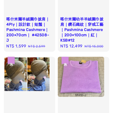
喀什米爾羊絨圍巾披肩｜
喀什米爾幼羊羊絨圍巾披
4Ply｜設計款｜短鬚｜
肩｜鑽石織紋｜穿戒工藝
Pashmina Cashmere｜
｜Pashmina Cashmere
200×70cm｜ #42508-
｜200×100cm｜紅｜
J
KSB#12
Sale
NT$ 1,599
Regular
Sale
NT$ 12,499
Regular
NT$ 2,599
NT$ 15,000
price
price
price
price
優惠
優惠