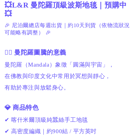
💥L&R 曼陀羅頂級波斯地毯｜預購中
💥
🎉 尼泊爾總店每週出貨｜約10天到貨（依物流狀況
可能略有調整） 🎉
🧘‍♀️ 曼陀羅圖騰的意義
曼陀羅（Mandala）象徵「圓滿與宇宙」，
在佛教與印度文化中常用於冥想與靜心，
有助於專注與放鬆身心。
💎 商品特色
✔ 喀什米爾頂級純蠶絲手工地毯
✔ 高密度編織｜約900結 / 平方英吋