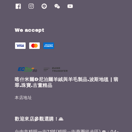
We accept
喀什米爾&尼泊爾羊絨與羊毛製品.波斯地毯 | 翡
翠.珠寶.古董精品
本店地址
歡迎來店參觀選購！🙏
台中市精明一街71號(精明ㄧ街商圈徒步區) ☎️：04-