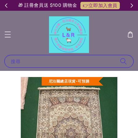
🎁 註冊會員送 $100 購物金
👉立即加入會員
搜尋
尼泊爾總店現貨-可預購