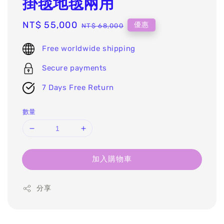
掛毯地毯兩用
Sale
NT$ 55,000
Regular
優惠
NT$ 68,000
price
price
Free worldwide shipping
Secure payments
7 Days Free Return
數量
加入購物車
分享