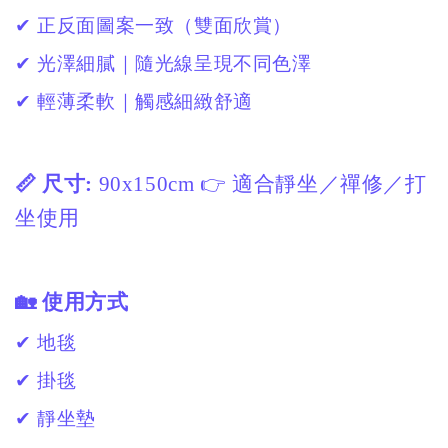
✔ 正反面圖案一致（雙面欣賞）
✔ 光澤細膩｜隨光線呈現不同色澤
✔ 輕薄柔軟｜觸感細緻舒適
📏 尺寸:
90x150cm 👉 適合靜坐／禪修／打
坐使用
🏡 使用方式
✔ 地毯
✔ 掛毯
✔ 靜坐墊