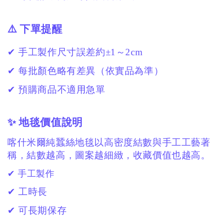
⚠️ 下單提醒
✔ 手工製作尺寸誤差約±1～2cm
✔ 每批顏色略有差異（依實品為準）
✔ 預購商品不適用急單
✨ 地毯價值說明
喀什米爾純蠶絲地毯以高密度結數與手工工藝著
稱，結數越高，圖案越細緻，收藏價值也越高。
✔ 手工製作
✔ 工時長
✔ 可長期保存