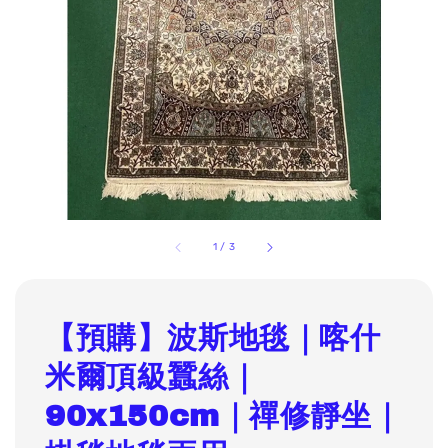
1
/
3
【預購】波斯地毯｜喀什
米爾頂級蠶絲｜
90x150cm｜禪修靜坐｜