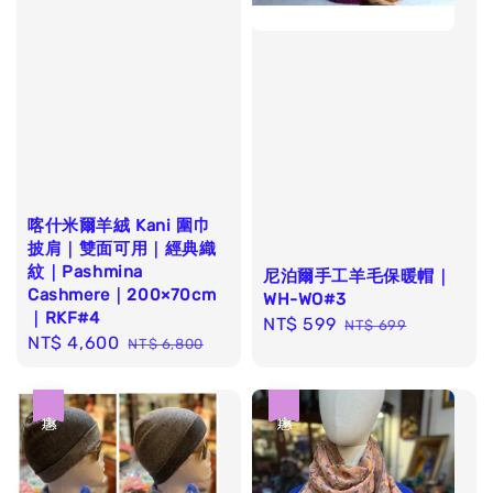
喀什米爾羊絨 Kani 圍巾
披肩｜雙面可用｜經典織
紋｜Pashmina
尼泊爾手工羊毛保暖帽｜
Cashmere｜200×70cm
WH-WO#3
｜RKF#4
Sale
NT$ 599
Regular
NT$ 699
Sale
NT$ 4,600
Regular
NT$ 6,800
price
price
price
price
優惠
優惠