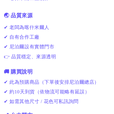
🌏 品質來源
✔ 老闆為喀什米爾人
✔ 自有合作工廠
✔ 尼泊爾設有實體門市
👉 品質穩定、來源透明
🚚 購買說明
✔ 此為預購商品（下單後安排尼泊爾總店）
✔ 約10天到貨（依物流可能略有延誤）
✔ 如需其他尺寸 / 花色可私訊詢問