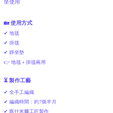
坐使用
🏡 使用方式
✔ 地毯
✔ 掛毯
✔ 靜坐墊
👉 地毯＋掛毯兩用
⏳ 製作工藝
✔ 全手工編織
✔ 編織時間：約7個半月
✔ 喀什米爾工匠製作