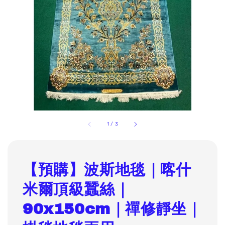
1
/
3
【預購】波斯地毯｜喀什
米爾頂級蠶絲｜
90x150cm｜禪修靜坐｜