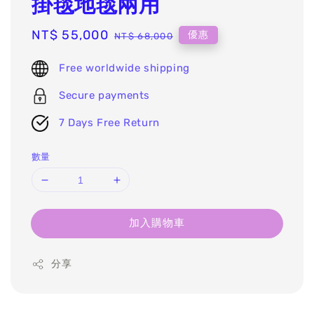
掛毯地毯兩用
Sale
NT$ 55,000
Regular
優惠
NT$ 68,000
price
price
Free worldwide shipping
Secure payments
7 Days Free Return
數量
加入購物車
分享