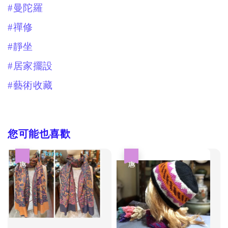
#曼陀羅
#禪修
#靜坐
#居家擺設
#藝術收藏
您可能也喜歡
優惠
優惠