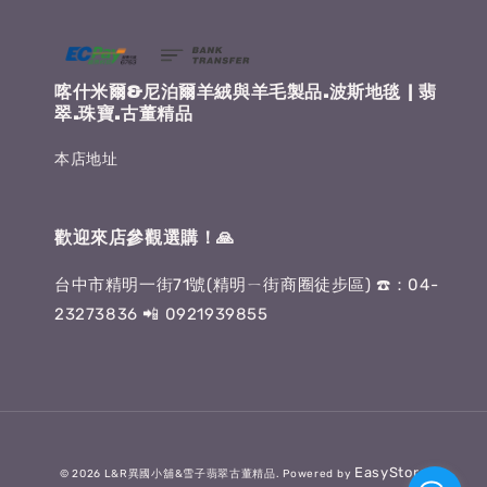
喀什米爾&尼泊爾羊絨與羊毛製品.波斯地毯 | 翡
翠.珠寶.古董精品
本店地址
歡迎來店參觀選購！🙏
台中市精明一街71號(精明ㄧ街商圈徒步區) ☎️：04-
23273836 📲 0921939855
EasyStore
© 2026 L&R異國小舖&雪子翡翠古董精品. Powered by