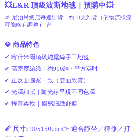
💥L&R 頂級波斯地毯｜預購中💥
🎉 尼泊爾總店每週出貨｜約10天到貨（依物流狀況
可能略有調整） 🎉
💎 商品特色
✔ 喀什米爾頂級純蠶絲手工地毯
✔ 高密度編織｜約900結 / 平方英吋
✔ 正反面圖案一致（雙面欣賞）
✔ 光澤細膩｜隨光線呈現不同色澤
✔ 輕薄柔軟｜觸感細緻舒適
📏 尺寸:
90x150cm 👉 適合靜坐／禪修／打