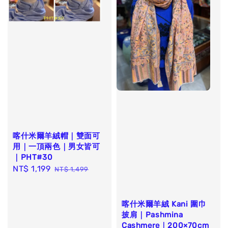
喀什米爾羊絨帽｜雙面可
用｜一頂兩色｜男女皆可
｜PHT#30
Sale
NT$ 1,199
Regular
NT$ 1,499
price
price
喀什米爾羊絨 Kani 圍巾
披肩｜Pashmina
Cashmere｜200×70cm