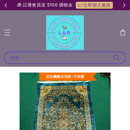
🎁 註冊會員送 $100 購物金
👉立即加入會員
搜尋
尼泊爾總店現貨-可預購