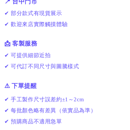
📍 台中門市
✔ 部分款式有現貨展示
✔ 歡迎來店實際觸摸體驗
📩 客製服務
✔ 可提供細節近拍
✔ 可代訂不同尺寸與圖騰樣式
⚠️ 下單提醒
✔ 手工製作尺寸誤差約±1～2cm
✔ 每批顏色略有差異（依實品為準）
✔ 預購商品不適用急單