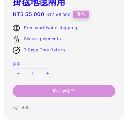
掛毯地毯兩用
Sale
NT$ 55,000
Regular
優惠
NT$ 68,000
price
price
Free worldwide shipping
Secure payments
7 Days Free Return
數量
加入購物車
分享