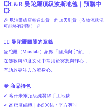
💥L&R 曼陀羅頂級波斯地毯｜預購中
💥
🎉 尼泊爾總店每週出貨｜約10天到貨（依物流狀況
可能略有調整） 🎉
🧘‍♀️ 曼陀羅圖騰的意義
曼陀羅（Mandala）象徵「圓滿與宇宙」，
在佛教與印度文化中常用於冥想與靜心，
有助於專注與放鬆身心。
💎 商品特色
✔ 喀什米爾頂級純蠶絲手工地毯
✔ 高密度編織｜約900結 / 平方英吋