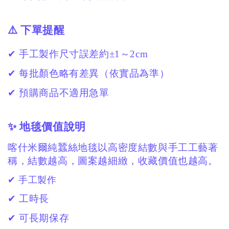
⚠️ 下單提醒
✔ 手工製作尺寸誤差約±1～2cm
✔ 每批顏色略有差異（依實品為準）
✔ 預購商品不適用急單
✨ 地毯價值說明
喀什米爾純蠶絲地毯以高密度結數與手工工藝著
稱，結數越高，圖案越細緻，收藏價值也越高。
✔ 手工製作
✔ 工時長
✔ 可長期保存