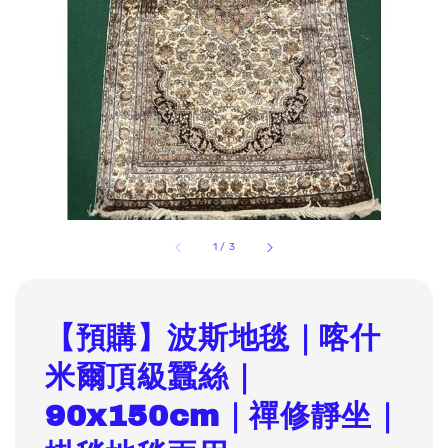
1
/
3
【預購】波斯地毯｜喀什
米爾頂級蠶絲｜
90x150cm｜禪修靜坐｜