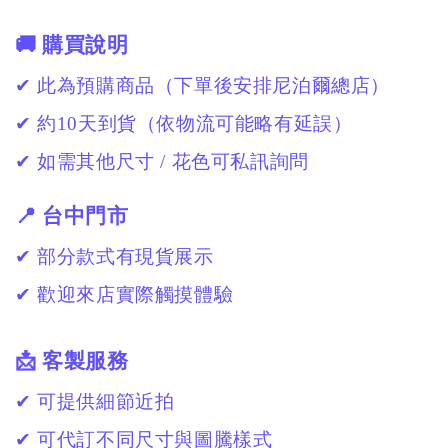
🚚 購買說明
✔ 此為預購商品（下單後安排尼泊爾總店）
✔ 約10天到貨（依物流可能略有延誤）
✔ 如需其他尺寸 / 花色可私訊詢問
📍 台中門市
✔ 部分款式有現貨展示
✔ 歡迎來店實際觸摸體驗
📩 客製服務
✔ 可提供細節近拍
✔ 可代訂不同尺寸與圖騰樣式