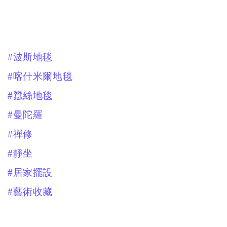
#波斯地毯
#喀什米爾地毯
#蠶絲地毯
#曼陀羅
#禪修
#靜坐
#居家擺設
#藝術收藏