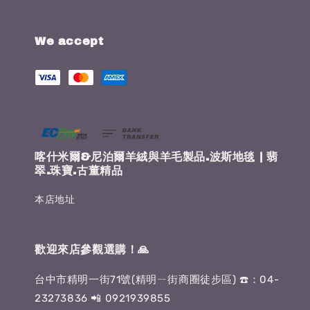
We accept
喀什米爾&尼泊爾羊絨與羊毛製品.波斯地毯 | 翡
翠.珠寶.古董精品
本店地址
歡迎來店參觀選購！🙏
台中市精明一街71號(精明ㄧ街商圈徒步區) ☎️：04-
23273836 📲 0921939855