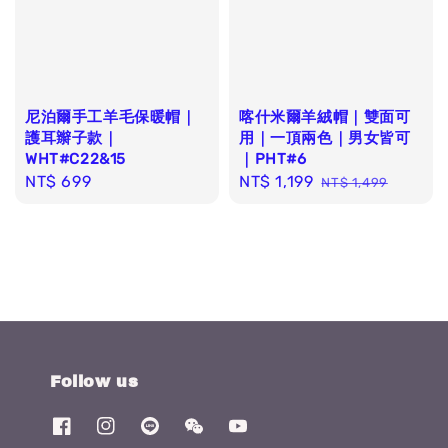
尼泊爾手工羊毛保暖帽｜
喀什米爾羊絨帽｜雙面可
護耳辮子款｜
用｜一頂兩色｜男女皆可
WHT#C22&15
｜PHT#6
Regular
NT$ 699
Sale
NT$ 1,199
Regular
NT$ 1,499
price
price
price
Follow us