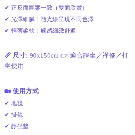
✔ 正反面圖案一致（雙面欣賞）
✔ 光澤細膩｜隨光線呈現不同色澤
✔ 輕薄柔軟｜觸感細緻舒適
📏 尺寸:
90x150cm 👉 適合靜坐／禪修／打
坐使用
🏡 使用方式
✔ 地毯
✔ 掛毯
✔ 靜坐墊