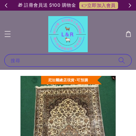
🎁 註冊會員送 $100 購物金
👉立即加入會員
搜尋
尼泊爾總店現貨-可預購