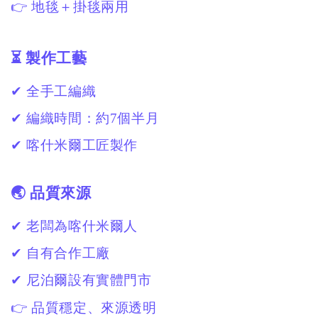
👉 地毯＋掛毯兩用
⏳ 製作工藝
✔ 全手工編織
✔ 編織時間：約7個半月
✔ 喀什米爾工匠製作
🌏 品質來源
✔ 老闆為喀什米爾人
✔ 自有合作工廠
✔ 尼泊爾設有實體門市
👉 品質穩定、來源透明