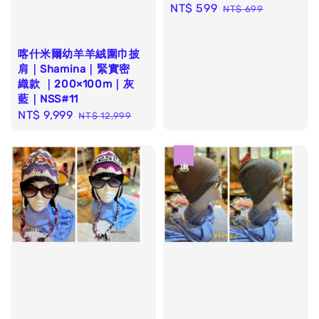
Sale
NT$ 599
Regular
NT$ 699
price
price
喀什米爾幼羊羊絨圍巾披
肩｜Shamina｜緊實密
織款 ｜200×100m｜灰
藍｜NSS#11
Sale
NT$ 9,999
Regular
NT$ 12,999
price
price
優惠