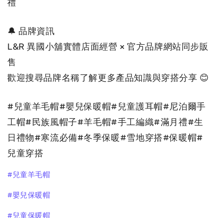
禮
🔔 品牌資訊
L&R 異國小舖實體店面經營 × 官方品牌網站同步販
售
歡
迎搜尋品牌名稱了解更多產品知識與穿搭分享 😊
#兒童羊毛帽#嬰兒保暖帽#兒童護耳帽#尼泊爾手
工帽#民族風帽子#羊毛帽#手工編織#滿月禮#生
日禮物#寒流必備#冬季保暖#雪地穿搭#保暖帽#
兒童穿搭
#兒童羊毛帽
#嬰兒保暖帽
#兒童保暖帽