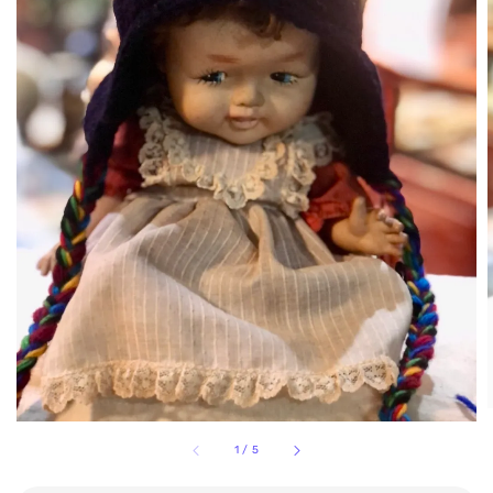
1
/
5