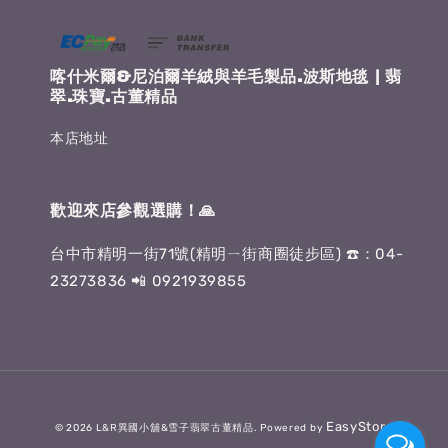
喀什米爾&尼泊爾羊絨與羊毛製品.波斯地毯 | 翡
翠.珠寶.古董精品
本店地址
歡迎來店參觀選購！🙏
台中市精明一街71號(精明ㄧ街商圈徒步區) ☎️：04-
23273836 📲 0921939855
EasyStore
© 2026 L&R異國小舖&雪子翡翠古董精品. Powered by