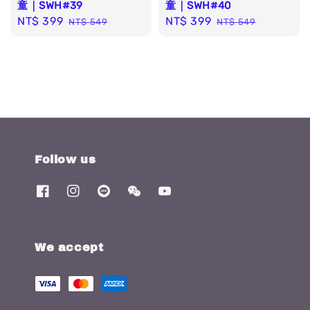
童｜SWH#39
童｜SWH#40
Sale
NT$ 399
Regular
Sale
NT$ 399
Regular
NT$ 549
NT$ 549
price
price
price
price
Follow us
We accept