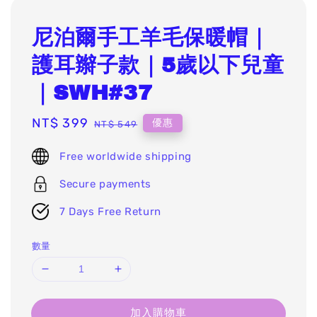
尼泊爾手工羊毛保暖帽｜
護耳辮子款｜5歲以下兒童
｜SWH#37
Sale
NT$ 399
Regular
優惠
NT$ 549
price
price
Free worldwide shipping
Secure payments
7 Days Free Return
數量
加入購物車