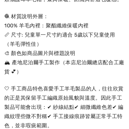
🧶 材質說明外層：
100% 羊毛內裡：聚酯纖維保暖內裡
📏 尺寸: 兒童單一尺寸約適合 5歲以下兒童使用
（羊毛彈性佳）
🎨 顏色如商品圖片與標題說明
🏔 產地尼泊爾手工製作（本店尼泊爾總店配合工廠
貨 💕）
🤍 手工商品特色喜愛手工羊毛製品的人，往往欣賞
的正是其保留手工編織原始風貌與溫度。因此手工
製品可能會出現：✔ 紗線結點✔ 細微纖維色差✔ 編
織紋理些微不對稱✔ 手工接線痕跡皆屬正常手工特
色，並非瑕疵範圍。