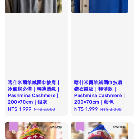
喀什米爾羊絨圍巾披肩｜
喀什米爾羊絨圍巾披肩｜
冷氣房必備｜輕薄透氣｜
鑽石織紋｜輕薄款｜
Pashmina Cashmere｜
Pashmina Cashmere｜
200×70cm｜銀灰
200×70cm｜藍色
Sale
NT$ 1,999
Regular
Sale
NT$ 1,999
Regular
NT$ 3,000
NT$ 3,000
price
price
price
price
優惠
優惠