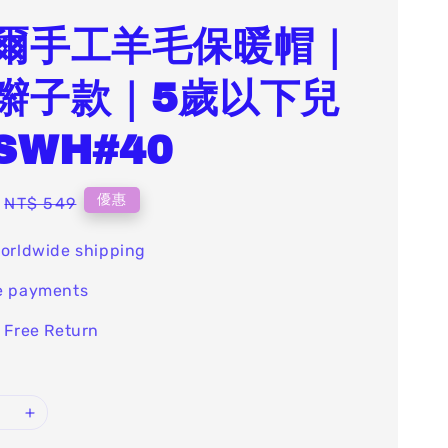
爾手工羊毛保暖帽｜
辮子款｜5歲以下兒
SWH#40
Regular
優惠
NT$ 549
price
orldwide shipping
e payments
 Free Return