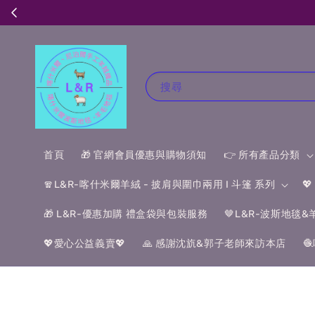
搜尋
首頁
🎁 官網會員優惠與購物須知
👉 所有產品分類
🧣L&R-喀什米爾羊絨 - 披肩與圍巾兩用 I 斗篷 系列

🎁 L&R-優惠加購 禮盒袋與包裝服務
🤎L&R-波斯地毯
💖愛心公益義賣💖
🙏 感謝沈斻&郭子老師來訪本店
