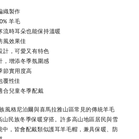
編織製作
0% 羊毛
，寒流時耳朵也能保持溫暖
防風效果佳
騰設計，可愛又有特色
設計，增添冬季氛圍感
季節實用度高
包覆性佳
，適合兒童冬季配戴
巴民族風格尼泊爾與喜馬拉雅山區常見的傳統羊毛
高山民族冬季保暖穿搭。許多高山地區居民與雪
境中，皆會配戴類似護耳羊毛帽，兼具保暖、防