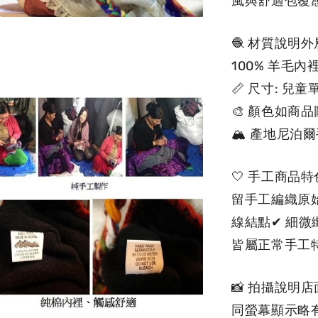
風與舒適包覆
🧶 材質說明
100% 羊毛
📏 尺寸: 
🎨 顏色如商
🏔 產地尼泊
🤍 手工商
留手工編織原
線結點✔ 細微
皆屬正常手工
📸 拍攝說
同螢幕顯示略