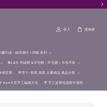
登入
購物車
什米爾羊絨 - 細長圍巾 I 脖圍 系列
🧶L&R-羊絨帽 &羊毛帽｜羊毛襪｜羊毛手套
飾便宜賣
💙雪子-翡翠.珠寶.古董精品 產品分類
🌹 Kani卡尼手工編織方法
🤴 手工波斯地毯製作過程