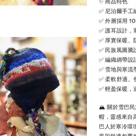
✨ 商品特色
✅ 尼泊爾手工
✅ 外層採用 10
✅ 護耳設計
✅ 厚實保暖、
✅ 民族風圖
✅ 編織綁帶
✅ 雪地與寒流
✅ 柔軟舒適、
✅ 輕盈保暖
🏔 關於雪
帽，靈感來自
巴人於寒冷環