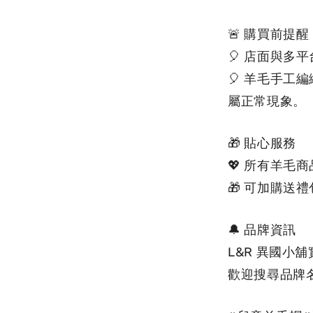
🚨 購買前提醒
🎈 店面與多
🎈 羊毛手
屬正常現象。
🎁 貼心服務
💖 所有羊毛
🎁 可加購送
🔔 品牌資訊
L&R 異國小
歡
迎搜尋品牌