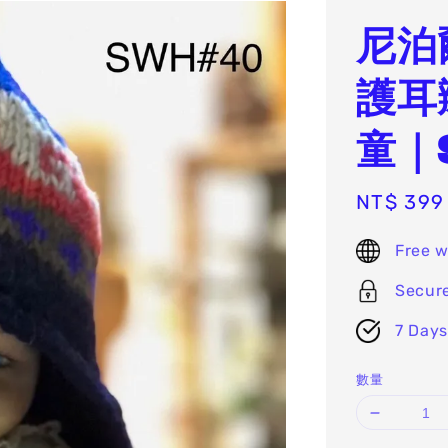
尼泊
護耳
童｜
Sale
NT$ 399
price
Free w
Secur
7 Days
數量