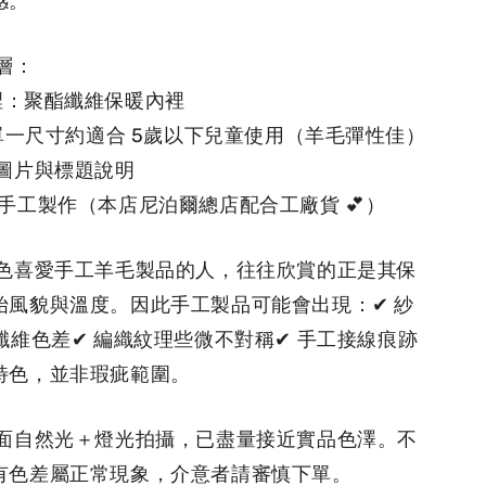
感。
外層：
內裡：聚酯纖維保暖內裡
兒童單一尺寸約適合 5歲以下兒童使用（羊毛彈性佳）
品圖片與標題說明
爾手工製作（本店尼泊爾總店配合工廠貨 💕）
品特色喜愛手工羊毛製品的人，往往欣賞的正是其保
始風貌與溫度。因此手工製品可能會出現：✔ 紗
纖維色差✔ 編織紋理些微不對稱✔ 手工接線痕跡
特色，並非瑕疵範圍。
明店面自然光＋燈光拍攝，已盡量接近實品色澤。不
有色差屬正常現象，介意者請審慎下單。