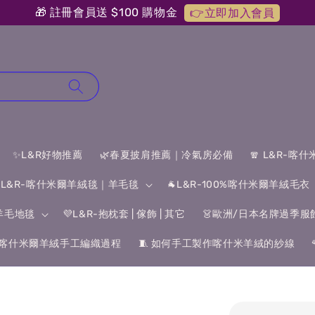
🎁 註冊會員送 $100 購物金
👉立即加入會員
✨L&R好物推薦
🌿春夏披肩推薦｜冷氣房必備
🧣 L&R-喀
 L&R-喀什米爾羊絨毯｜羊毛毯
🐐L&R-100%喀什米爾羊絨毛衣
&羊毛地毯
💜L&R-抱枕套 | 傢飾 | 其它
👗歐洲/日本名牌過季服
喀什米爾羊絨手工編織過程
🧵 如何手工製作喀什米羊絨的紗線