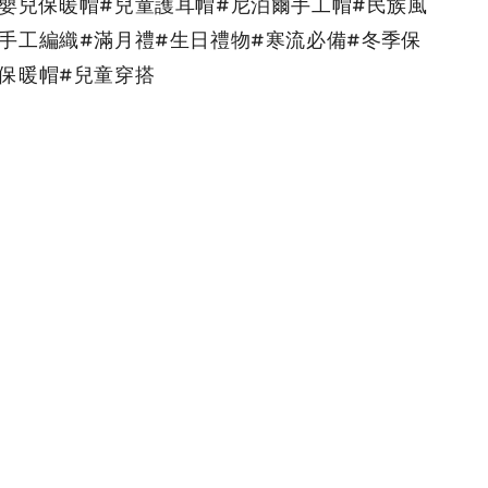
#嬰兒保暖帽#兒童護耳帽#尼泊爾手工帽#民族風
#手工編織#滿月禮#生日禮物#寒流必備#冬季保
#保暖帽#兒童穿搭