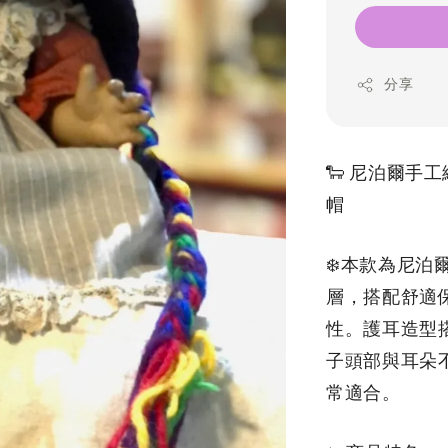
分享
🐑 尼泊爾手
帽 
❄️本款為尼泊
層，搭配舒適
性。護耳造型
子頭部與耳朵
常適合。