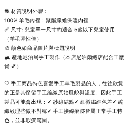
🧶 材質說明外層：
100% 羊毛內裡：聚酯纖維保暖內裡
📏 尺寸: 兒童單一尺寸約適合 5歲以下兒童使用
（羊毛彈性佳）
🎨 顏色如商品圖片與標題說明
🏔 產地尼泊爾手工製作（本店尼泊爾總店配合工廠
貨 💕）
🤍 手工商品特色喜愛手工羊毛製品的人，往往欣賞
的正是其保留手工編織原始風貌與溫度。因此手工
製品可能會出現：✔ 紗線結點✔ 細微纖維色差✔ 編
織紋理些微不對稱✔ 手工接線痕跡皆屬正常手工特
色，並非瑕疵範圍。