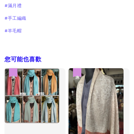
#滿月禮
#手工編織
#羊毛帽
您可能也喜歡
優惠
優惠