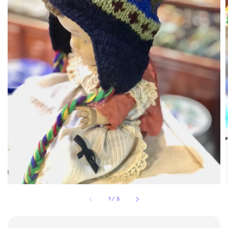
1
/
5