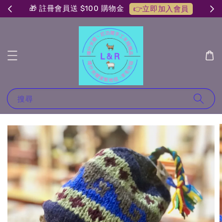
🎁 註冊會員送 $100 購物金
👉立即加入會員
搜尋