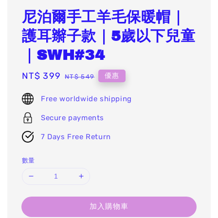
尼泊爾手工羊毛保暖帽｜
護耳辮子款｜5歲以下兒童
｜SWH#34
Sale
NT$ 399
Regular
優惠
NT$ 549
price
price
Free worldwide shipping
Secure payments
7 Days Free Return
數量
加入購物車