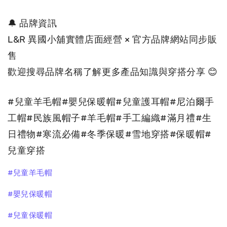
🔔 品牌資訊
L&R 異國小舖實體店面經營 × 官方品牌網站同步販
售
歡
迎搜尋品牌名稱了解更多產品知識與穿搭分享 😊
#兒童羊毛帽#嬰兒保暖帽#兒童護耳帽#尼泊爾手
工帽#民族風帽子#羊毛帽#手工編織#滿月禮#生
日禮物#寒流必備#冬季保暖#雪地穿搭#保暖帽#
兒童穿搭
#兒童羊毛帽
#嬰兒保暖帽
#兒童保暖帽