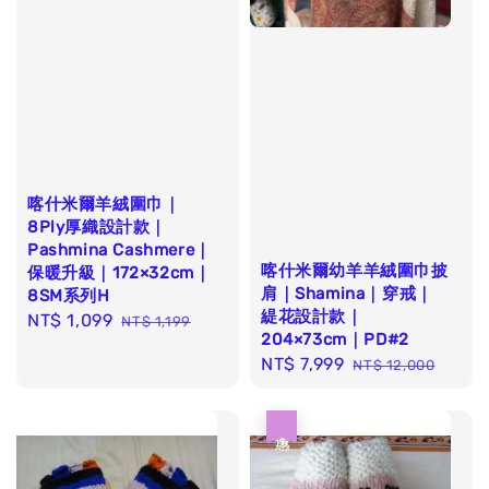
喀什米爾羊絨圍巾｜
8Ply厚織設計款｜
Pashmina Cashmere｜
喀什米爾幼羊羊絨圍巾披
保暖升級｜172×32cm｜
肩｜Shamina｜穿戒｜
8SM系列H
緹花設計款｜
Sale
NT$ 1,099
Regular
NT$ 1,199
204×73cm｜PD#2
price
price
Sale
NT$ 7,999
Regular
NT$ 12,000
price
price
優惠