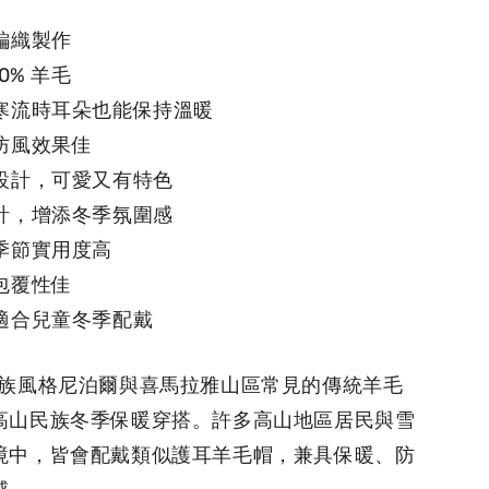
編織製作
0% 羊毛
，寒流時耳朵也能保持溫暖
防風效果佳
騰設計，可愛又有特色
設計，增添冬季氛圍感
季節實用度高
包覆性佳
，適合兒童冬季配戴
巴民族風格尼泊爾與喜馬拉雅山區常見的傳統羊毛
高山民族冬季保暖穿搭。許多高山地區居民與雪
境中，皆會配戴類似護耳羊毛帽，兼具保暖、防