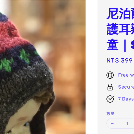
尼泊
護耳
童｜
Sale
NT$ 399
price
Free w
Secur
7 Days
數量