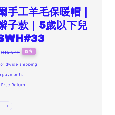
爾手工羊毛保暖帽｜
辮子款｜5歲以下兒
SWH#33
Regular
優惠
NT$ 549
price
orldwide shipping
e payments
 Free Return