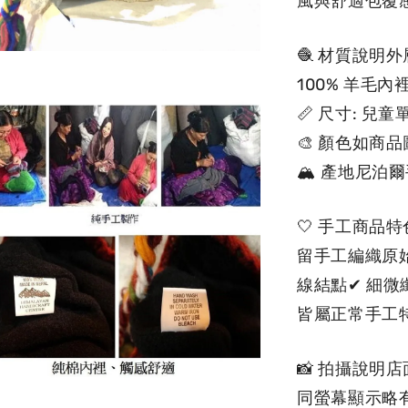
風與舒適包覆
🧶 材質說明
100% 羊毛
📏 尺寸: 
🎨 顏色如商
🏔 產地尼泊
🤍 手工商
留手工編織原
線結點✔ 細微
皆屬正常手工
📸 拍攝說
同螢幕顯示略