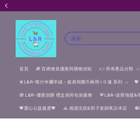
搜尋
首頁
🎁 官網會員優惠與購物須知
👉 所有產品分類
🧣L&R-喀什米爾羊絨 - 披肩與圍巾兩用 I 斗篷 系列

🎁 L&R-優惠加購 禮盒袋與包裝服務
🤎L&R-波斯地毯
💖愛心公益義賣💖
🙏 感謝沈斻&郭子老師來訪本店
