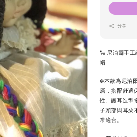
分享
🐑 尼泊爾手
帽 
❄️本款為尼泊
層，搭配舒適
性。護耳造型
子頭部與耳朵
常適合。