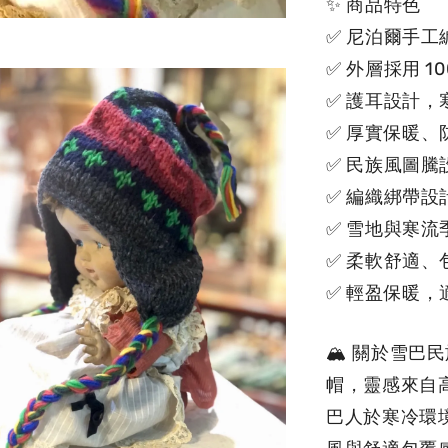
✨ 商品特色
✅ 尼泊爾手工
✅ 外層採用 10
✅ 護耳設計
✅ 厚實保暖、
✅ 民族風圖
✅ 編織綁帶
✅ 雪地與寒流
✅ 柔軟舒適、
✅ 輕盈保暖
🏔 關於雪
帽，靈感來自
巴人於寒冷環