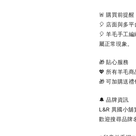
🚨 購買前提醒
🎈 店面與多
🎈 羊毛手
屬正常現象。
🎁 貼心服務
💖 所有羊毛
🎁 可加購送
🔔 品牌資訊
L&R 異國小
歡
迎搜尋品牌