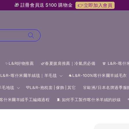
🎁 註冊會員送 $100 購物金
👉立即加入會員
✨L&R好物推薦
🌿春夏披肩推薦｜冷氣房必備
🧣 L&R-喀
 L&R-喀什米爾羊絨毯｜羊毛毯
🐐L&R-100%喀什米爾羊絨毛衣
&羊毛地毯
💜L&R-抱枕套 | 傢飾 | 其它
👗歐洲/日本名牌過季服
喀什米爾羊絨手工編織過程
🧵 如何手工製作喀什米羊絨的紗線