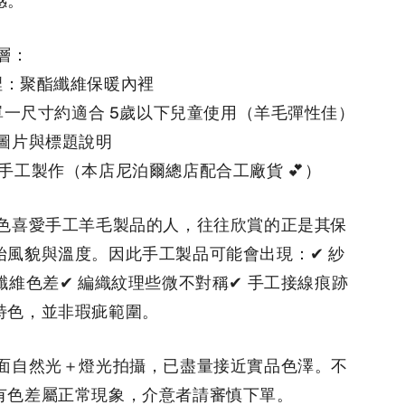
感。
外層：
內裡：聚酯纖維保暖內裡
兒童單一尺寸約適合 5歲以下兒童使用（羊毛彈性佳）
品圖片與標題說明
爾手工製作（本店尼泊爾總店配合工廠貨 💕）
品特色喜愛手工羊毛製品的人，往往欣賞的正是其保
始風貌與溫度。因此手工製品可能會出現：✔ 紗
纖維色差✔ 編織紋理些微不對稱✔ 手工接線痕跡
特色，並非瑕疵範圍。
明店面自然光＋燈光拍攝，已盡量接近實品色澤。不
有色差屬正常現象，介意者請審慎下單。