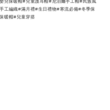
#嬰兒保暖帽#兒童護耳帽#尼泊爾手工帽#民族風
#手工編織#滿月禮#生日禮物#寒流必備#冬季保
#保暖帽#兒童穿搭