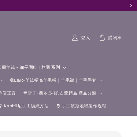
登入
購物車
什米爾羊絨 - 細長圍巾 I 脖圍 系列
🧶L&R-羊絨帽 &羊毛帽｜羊毛襪｜羊毛手套
飾便宜賣
💙雪子-翡翠.珠寶.古董精品 產品分類
🌹 Kani卡尼手工編織方法
🤴 手工波斯地毯製作過程