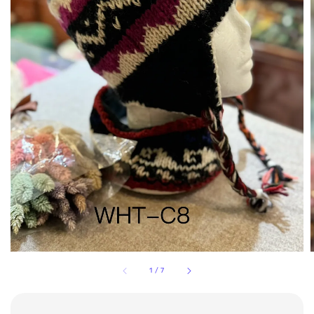
1
/
7