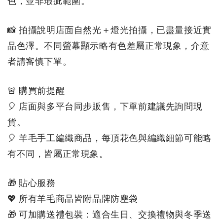
色，並非瑕疵範圍。
📸 拍攝說明店面自然光＋燈光拍攝，已盡量接近實
品色澤。不同螢幕顯示略有色差屬正常現象，介意
者請審慎下單。
🚨 購買前提醒
🎈 店面與多平台同步販售，下單前建議先詢問現
貨。
🎈 羊毛手工編織商品，每頂花色與編織細節可能略
有不同，皆屬正常現象
。
🎁 貼心服務
💖 所有羊毛商品皆附品牌防塵袋
🎁 可加購送禮包裝：適合生日、交換禮物與冬季送