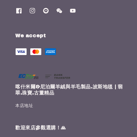
We accept
喀什米爾&尼泊爾羊絨與羊毛製品.波斯地毯 | 翡
翠.珠寶.古董精品
本店地址
歡迎來店參觀選購！🙏