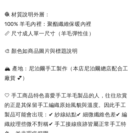
🧶 材質說明外層：
100% 羊毛內裡：聚酯纖維保暖內裡
📏 尺寸成人單一尺寸（羊毛彈性佳）
🎨 顏色如商品圖片與標題說明
🏔 產地：尼泊爾手工製作（本店尼泊爾總店配合工
廠貨 💕）
🤍 手工商品特色喜愛手工羊毛製品的人，往往欣賞
的正是其保留手工編織原始風貌與溫度。因此手工
製品可能會出現：✔ 紗線結點✔ 細微纖維色差✔ 編
織紋理些微不對稱✔ 手工接線痕跡皆屬正常手工特