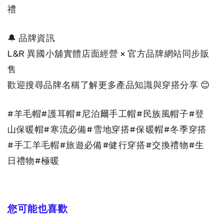
禮
🔔 品牌資訊
L&R 異國小舖實體店面經營 × 官方品牌網站同步販
售
歡迎搜尋品牌名稱了解更多產品知識與穿搭分享
 😊
#羊毛帽#護耳帽#尼泊爾手工帽#民族風帽子#登
山保暖帽#寒流必備#雪地穿搭#保暖帽#冬季穿搭
#手工羊毛帽#旅遊必備#健行穿搭#交換禮物#生
日禮物#極暖
您可能也喜歡