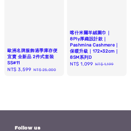
喀什米爾羊絨圍巾｜
8Ply厚織設計款｜
Pashmina Cashmere｜
歐洲名牌服飾過季庫存便
保暖升級｜172×32cm｜
宜賣 全新品 2件式套裝
8SM系列D
SS#11
Sale
NT$ 1,099
Regular
NT$ 1,199
Sale
NT$ 3,599
Regular
NT$ 25,000
price
price
price
price
Follow us