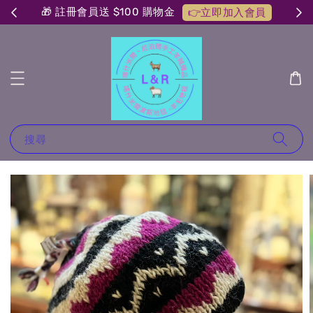
🎁 註冊會員送 $100 購物金
👉立即加入會員
搜尋