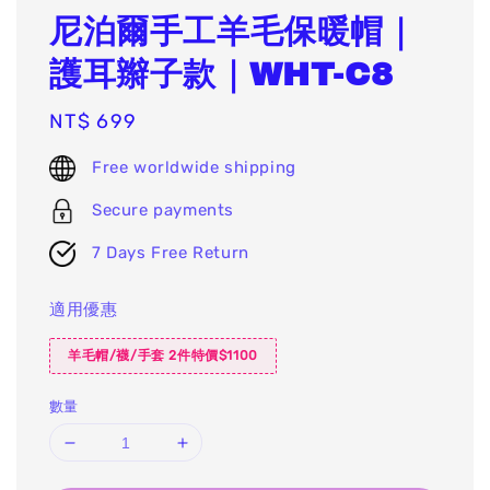
尼泊爾手工羊毛保暖帽｜
護耳辮子款｜WHT-C8
Regular
NT$ 699
price
Free worldwide shipping
Secure payments
7 Days Free Return
適用優惠
羊毛帽/襪/手套 2件特價$1100
數量