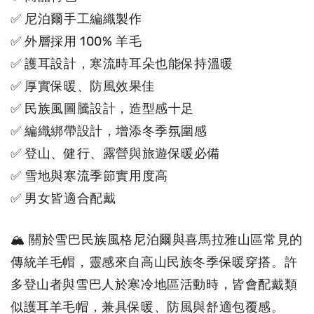
✅ 尼泊爾手工編織製作
✅ 外層採用 100% 羊毛
✅ 護耳設計，寒流時耳朵也能保持溫暖
✅ 厚實保暖、防風效果佳
✅ 民族風圖騰設計，造型感十足
✅ 編織綁帶設計，增添冬季氛圍感
✅ 登山、健行、露營與旅遊保暖必備
✅ 雪地與寒流季節實用度高
✅ 男女皆適合配戴
🏔 關於雪巴民族風格尼泊爾與喜馬拉雅山區常見的
傳統羊毛帽，靈感來自高山民族冬季保暖穿搭。許
多登山者與雪巴人於寒冷地區活動時，皆會配戴類
似護耳羊毛帽，兼具保暖、防風與舒適包覆感。