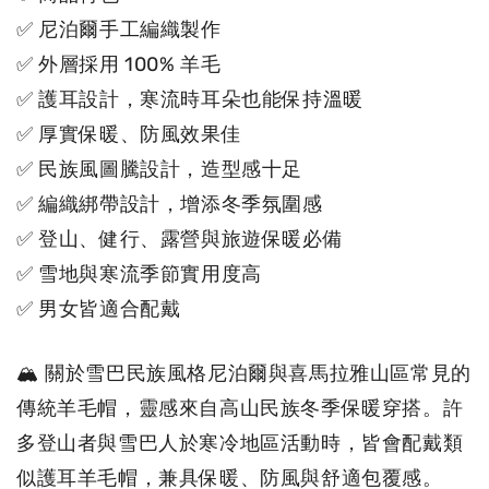
✅ 尼泊爾手工編織製作
✅ 外層採用 100% 羊毛
✅ 護耳設計，寒流時耳朵也能保持溫暖
✅ 厚實保暖、防風效果佳
✅ 民族風圖騰設計，造型感十足
✅ 編織綁帶設計，增添冬季氛圍感
✅ 登山、健行、露營與旅遊保暖必備
✅ 雪地與寒流季節實用度高
✅ 男女皆適合配戴
🏔 關於雪巴民族風格尼泊爾與喜馬拉雅山區常見的
傳統羊毛帽，靈感來自高山民族冬季保暖穿搭。許
多登山者與雪巴人於寒冷地區活動時，皆會配戴類
似護耳羊毛帽，兼具保暖、防風與舒適包覆感。