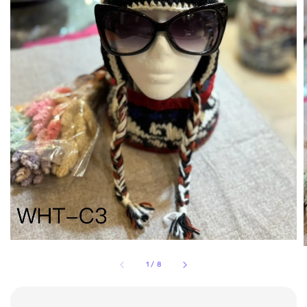
1
/
8