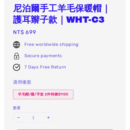
尼泊爾手工羊毛保暖帽｜
護耳辮子款｜WHT-C3
Regular
NT$ 699
price
Free worldwide shipping
Secure payments
7 Days Free Return
適用優惠
羊毛帽/襪/手套 2件特價$1100
數量