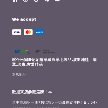
We accept
喀什米爾&尼泊爾羊絨與羊毛製品.波斯地毯 | 翡
翠.珠寶.古董精品
本店地址
歡迎來店參觀選購！🙏
台中市精明一街71號(精明ㄧ街商圈徒步區) ☎️：04-