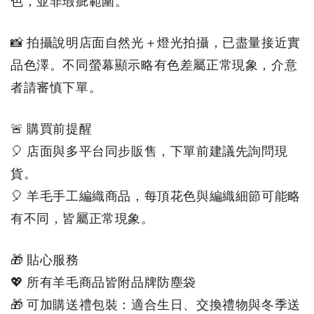
色，並非瑕疵範圍。
📸 拍攝說明店面自然光＋燈光拍攝，已盡量接近實
品色澤。不同螢幕顯示略有色差屬正常現象，介意
者請審慎下單。
🚨 購買前提醒
🎈 店面與多平台同步販售，下單前建議先詢問現
貨。
🎈 羊毛手工編織商品，每頂花色與編織細節可能略
有不同，皆屬正常現象
。
🎁 貼心服務
💖 所有羊毛商品皆附品牌防塵袋
🎁 可加購送禮包裝：適合生日、交換禮物與冬季送