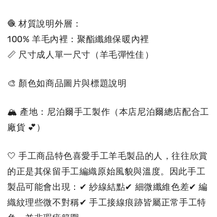
🧶 材質說明外層：
100% 羊毛內裡：聚酯纖維保暖內裡
📏 尺寸成人單一尺寸（羊毛彈性佳）
🎨 顏色如商品圖片與標題說明
🏔 產地：尼泊爾手工製作（本店尼泊爾總店配合工
廠貨 💕）
🤍 手工商品特色喜愛手工羊毛製品的人，往往欣賞
的正是其保留手工編織原始風貌與溫度。因此手工
製品可能會出現：✔ 紗線結點✔ 細微纖維色差✔ 編
織紋理些微不對稱✔ 手工接線痕跡皆屬正常手工特