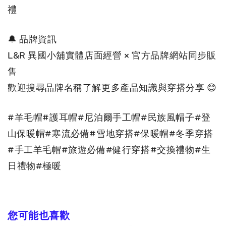
禮
🔔 品牌資訊
L&R 異國小舖實體店面經營 × 官方品牌網站同步販
售
歡迎搜尋品牌名稱了解更多產品知識與穿搭分享
 😊
#羊毛帽#護耳帽#尼泊爾手工帽#民族風帽子#登
山保暖帽#寒流必備#雪地穿搭#保暖帽#冬季穿搭
#手工羊毛帽#旅遊必備#健行穿搭#交換禮物#生
日禮物#極暖
您可能也喜歡