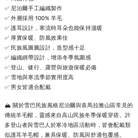
✅ 尼泊爾手工編織製作
✅ 外層採用 100% 羊毛
✅ 護耳設計，寒流時耳朵也能保持溫暖
✅ 厚實保暖、防風效果佳
✅ 民族風圖騰設計，造型感十足
✅ 編織綁帶設計，增添冬季氛圍感
✅ 登山、健行、露營與旅遊保暖必備
✅ 雪地與寒流季節實用度高
✅ 男女皆適合配戴
🏔 關於雪巴民族風格尼泊爾與喜馬拉雅山區常見的
傳統羊毛帽，靈感來自高山民族冬季保暖穿搭。許
多登山者與雪巴人於寒冷地區活動時，皆會配戴類
似護耳羊毛帽，兼具保暖、防風與舒適包覆感。