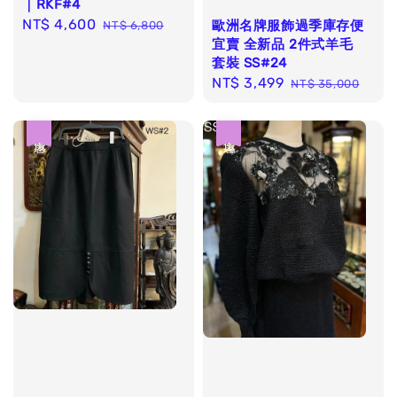
｜RKF#4
Sale
NT$ 4,600
Regular
歐洲名牌服飾過季庫存便
NT$ 6,800
宜賣 全新品 2件式羊毛
price
price
套裝 SS#24
Sale
NT$ 3,499
Regular
NT$ 35,000
price
price
優惠
優惠