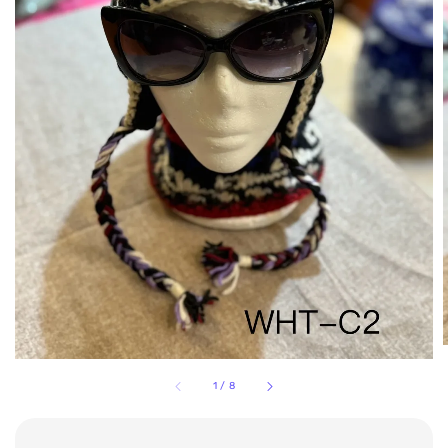
1
/
8