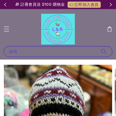
🎁 註冊會員送 $100 購物金
👉立即加入會員
搜尋