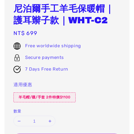
尼泊爾手工羊毛保暖帽｜
護耳辮子款｜WHT-C2
Regular
NT$ 699
price
Free worldwide shipping
Secure payments
7 Days Free Return
適用優惠
羊毛帽/襪/手套 2件特價$1100
數量