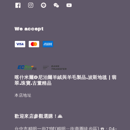
We accept
喀什米爾&尼泊爾羊絨與羊毛製品.波斯地毯 | 翡
翠.珠寶.古董精品
本店地址
歡迎來店參觀選購！🙏
台中市精明一街71號(精明ㄧ街商圈徒步區) ☎️：04-