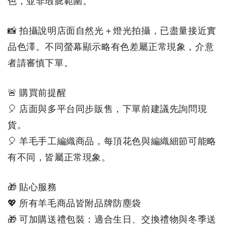
色，並非瑕疵範圍。
📸 拍攝說明店面自然光＋燈光拍攝，已盡量接近實
品色澤。不同螢幕顯示略有色差屬正常現象，介意
者請審慎下單。
🚨 購買前提醒
🎈 店面與多平台同步販售，下單前建議先詢問現
貨。
🎈 羊毛手工編織商品，每頂花色與編織細節可能略
有不同，皆屬正常現象
。
🎁 貼心服務
💖 所有羊毛商品皆附品牌防塵袋
🎁 可加購送禮包裝：適合生日、交換禮物與冬季送