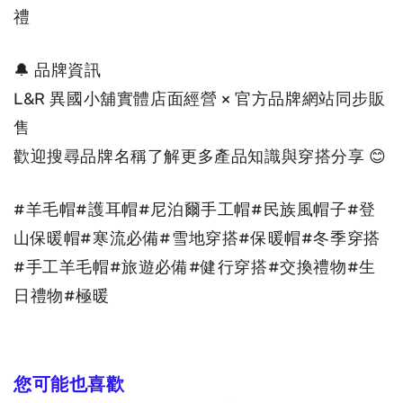
禮
🔔 品牌資訊
L&R 異國小舖實體店面經營 × 官方品牌網站同步販
售
歡迎搜尋品牌名稱了解更多產品知識與穿搭分享
 😊
#羊毛帽#護耳帽#尼泊爾手工帽#民族風帽子#登
山保暖帽#寒流必備#雪地穿搭#保暖帽#冬季穿搭
#手工羊毛帽#旅遊必備#健行穿搭#交換禮物#生
日禮物#極暖
您可能也喜歡