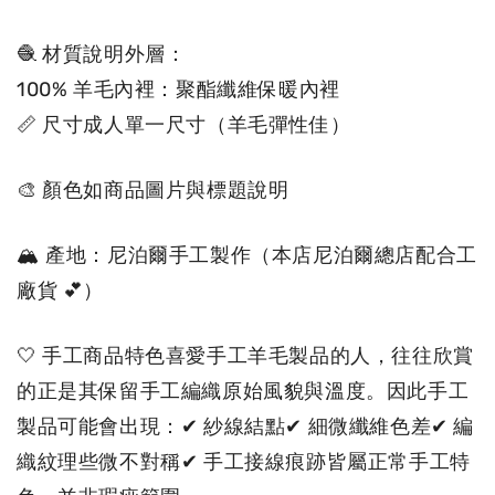
🧶 材質說明外層：
100% 羊毛內裡：聚酯纖維保暖內裡
📏 尺寸成人單一尺寸（羊毛彈性佳）
🎨 顏色如商品圖片與標題說明
🏔 產地：尼泊爾手工製作（本店尼泊爾總店配合工
廠貨 💕）
🤍 手工商品特色喜愛手工羊毛製品的人，往往欣賞
的正是其保留手工編織原始風貌與溫度。因此手工
製品可能會出現：✔ 紗線結點✔ 細微纖維色差✔ 編
織紋理些微不對稱✔ 手工接線痕跡皆屬正常手工特