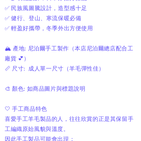
✅ 民族風圖騰設計，造型感十足
✅ 健行、登山、寒流保暖必備
✅ 輕盈好攜帶，冬季外出方便使用
🏔 產地:
尼泊爾手工製作
（本店尼泊爾總店配合工
廠貨 💕）
📏 尺寸:
成人單一尺寸
（羊毛彈性佳）
🎨 顏色:
如商品圖片與標題說明
🤍 手工商品特色
喜愛手工羊毛製品的人，
往往欣賞的正是其保留手
工編織原始風貌與溫度。
因此手工製品可能會出現：