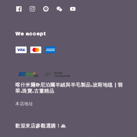
We accept
喀什米爾&尼泊爾羊絨與羊毛製品.波斯地毯 | 翡
翠.珠寶.古董精品
本店地址
歡迎來店參觀選購！🙏