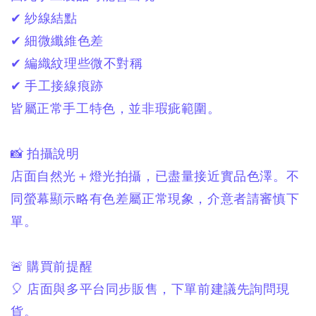
✔ 紗線結點
✔ 細微纖維色差
✔ 編織紋理些微不對稱
✔ 手工接線痕跡
皆屬正常手工特色，
並非瑕疵範圍。
📸 拍攝說明
店面自然光＋燈光拍攝，
已盡量接近實品色澤。
不
同螢幕顯示略有色差屬正常現象，
介意者請審慎下
單。
🚨 購買前提醒
🎈 店面與多平台同步販售，
下單前建議先詢問現
貨。