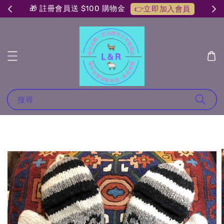
🎁 註冊會員送 $100 購物金
👉立即加入會員
搜尋