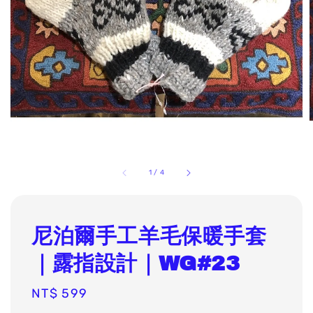
1
/
4
尼泊爾手工羊毛保暖手套
｜露指設計｜WG#23
Regular
NT$ 599
price