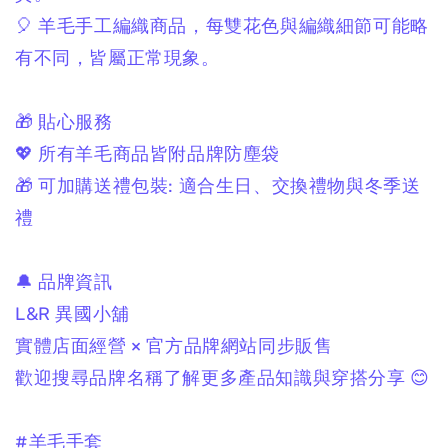
🎈 羊毛手工編織商品，
每雙花色與編織細節可能略
有不同，
皆屬正常現象。
🎁 貼心服務
💖 所有羊毛商品皆附品牌防塵袋
🎁 可加購送禮包裝:
適合生日、交換禮物與冬季送
禮
🔔 品牌資訊
L&R 異國小舖
實體店面經營 × 官方品牌網站同步販售
歡迎搜尋品牌名稱了解更多產品知識與穿搭分享 😊
#羊毛手套