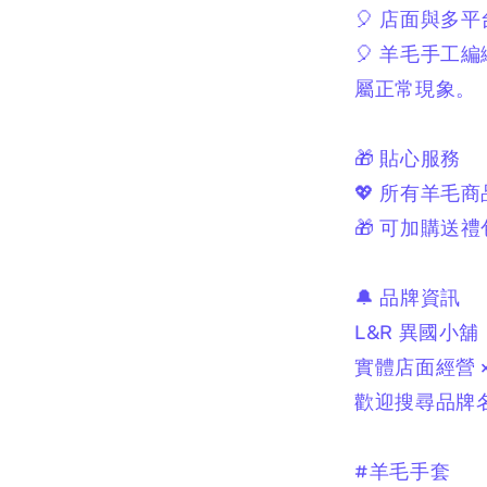
🎈 店面與多
🎈 羊毛手工
屬正常現象。
🎁 貼心服務
💖 所有羊毛
🎁 可加購送禮
🔔 品牌資訊
L&R 異國小舖
實體店面經營 
歡迎搜尋品牌名
#羊毛手套