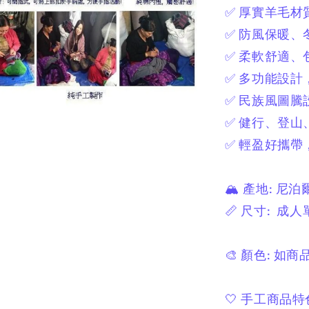
✅ 厚實羊毛材
✅ 防風保暖、
✅ 柔軟舒適、
✅ 多功能設
✅ 民族風圖
✅ 健行、登山
✅ 輕盈好攜
🏔 產地:
尼泊
📏 尺寸:
成人
🎨 顏色:
如商
🤍 手工商品特