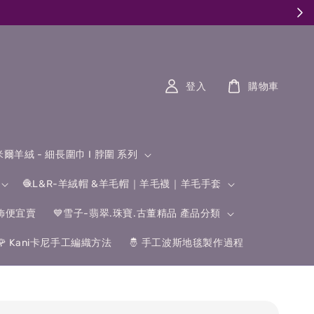
登入
購物車
什米爾羊絨 - 細長圍巾 I 脖圍 系列
🧶L&R-羊絨帽 &羊毛帽｜羊毛襪｜羊毛手套
飾便宜賣
💙雪子-翡翠.珠寶.古董精品 產品分類
🌹 Kani卡尼手工編織方法
🤴 手工波斯地毯製作過程