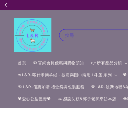
搜尋
首頁
🎁 官網會員優惠與購物須知
👉 所有產品分類
🧣L&R-喀什米爾羊絨 - 披肩與圍巾兩用 I 斗篷 系列

🎁 L&R-優惠加購 禮盒袋與包裝服務
🤎L&R-波斯地毯
💖愛心公益義賣💖
🙏 感謝沈斻&郭子老師來訪本店
