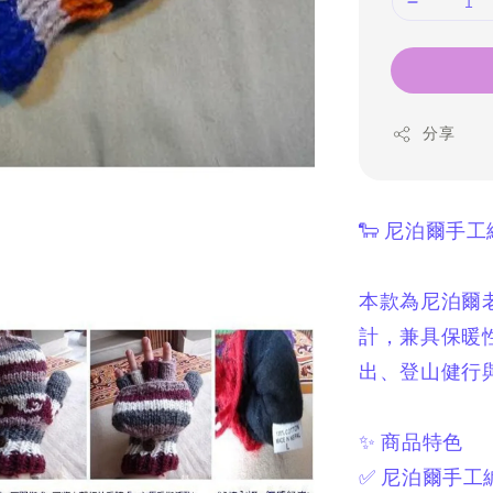
分享
🐑 尼泊爾手
本款為尼泊爾
計，
兼具保暖
出、登山健行
✨ 商品特色
✅ 尼泊爾手工