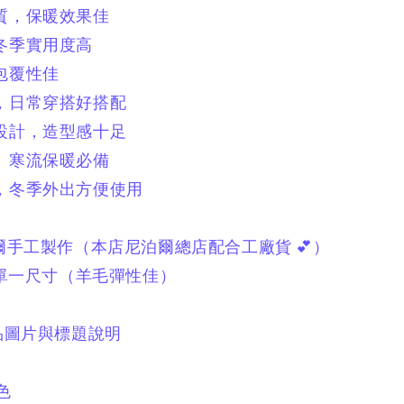
質，保暖效果佳
冬季實用度高
包覆性佳
計，日常穿搭好搭配
騰設計，造型感十足
、寒流保暖必備
帶，冬季外出方便使用
爾手工製作
（本店尼泊爾總店配合工廠貨 💕）
單一尺寸
（羊毛彈性佳）
品圖片與標題說明
色