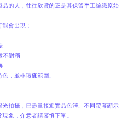
製品的人，
往往欣賞的正是其保留手工編織原始
可能會出現：
差
微不對稱
跡
特色，
並非瑕疵範圍。
燈光拍攝，
已盡量接近實品色澤。
不同螢幕顯示
常現象，
介意者請審慎下單。