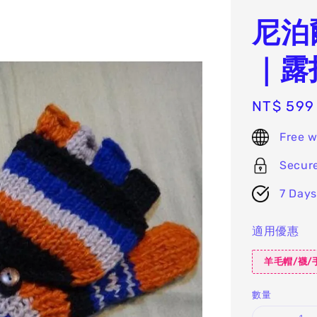
尼泊
｜露
Regular
NT$ 599
price
Free w
Secur
7 Days
適用優惠
羊毛帽/襪/手
數量