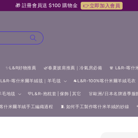
🎁 註冊會員送 $100 購物金
👉立即加入會員
✨L&R好物推薦
🌿春夏披肩推薦｜冷氣房必備
🧣 L&R-喀
 L&R-喀什米爾羊絨毯｜羊毛毯
🐐L&R-100%喀什米爾羊絨毛衣
&羊毛地毯
💜L&R-抱枕套 | 傢飾 | 其它
👗歐洲/日本名牌過季服
喀什米爾羊絨手工編織過程
🧵 如何手工製作喀什米羊絨的紗線