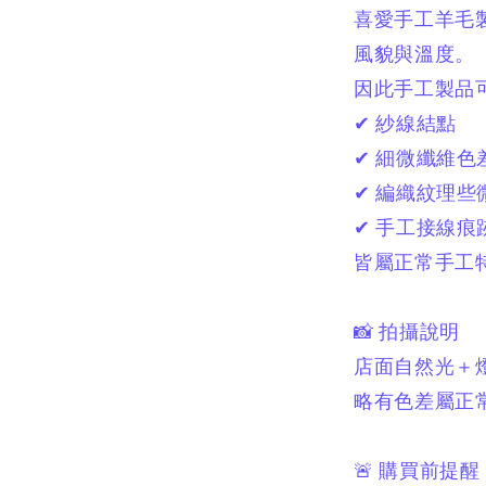
喜愛手工羊毛
風貌與溫度。
因此手工製品
✔ 紗線結點
✔ 細微纖維色
✔ 編織紋理些
✔ 手工接線痕
皆屬正常手工
📸 拍攝說明
店面自然光＋
略有色差屬正
🚨 購買前提醒