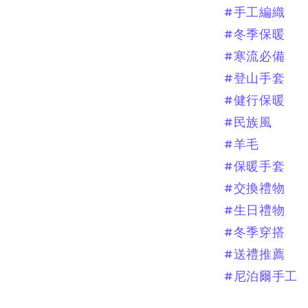
#手工編織
#冬季保暖
#寒流必備
#登山手套
#健行保暖
#民族風
#羊毛
#保暖手套
#交換禮物
#生日禮物
#冬季穿搭
#送禮推薦
#尼泊爾手工