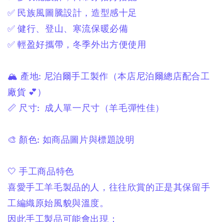
✅ 民族風圖騰設計，造型感十足
✅ 健行、登山、寒流保暖必備
✅ 輕盈好攜帶，冬季外出方便使用
🏔 產地:
尼泊爾手工製作
（本店尼泊爾總店配合工
廠貨 💕）
📏 尺寸:
成人單一尺寸
（羊毛彈性佳）
🎨 顏色:
如商品圖片與標題說明
🤍 手工商品特色
喜愛手工羊毛製品的人，
往往欣賞的正是其保留手
工編織原始風貌與溫度。
因此手工製品可能會出現：