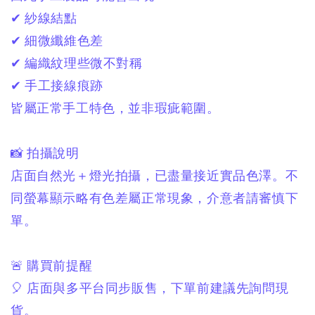
✔ 紗線結點
✔ 細微纖維色差
✔ 編織紋理些微不對稱
✔ 手工接線痕跡
皆屬正常手工特色，
並非瑕疵範圍。
📸 拍攝說明
店面自然光＋燈光拍攝，
已盡量接近實品色澤。
不
同螢幕顯示略有色差屬正常現象，
介意者請審慎下
單。
🚨 購買前提醒
🎈 店面與多平台同步販售，
下單前建議先詢問現
貨。