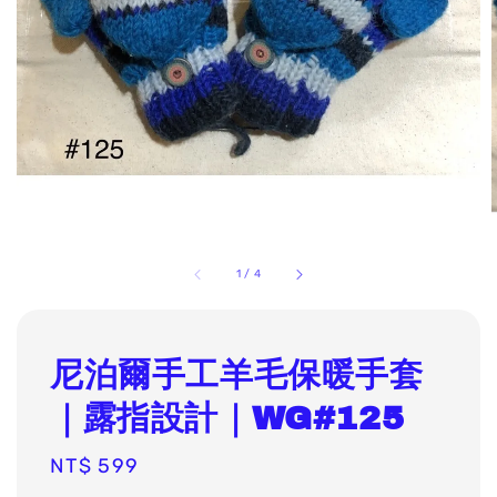
1
/
4
尼泊爾手工羊毛保暖手套
｜露指設計｜WG#125
Regular
NT$ 599
price