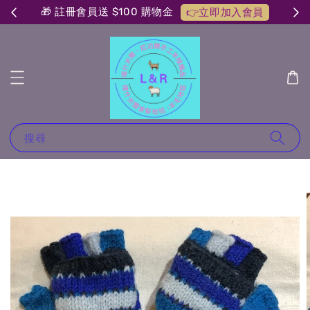
🎁 註冊會員送 $100 購物金
👉立即加入會員
搜尋