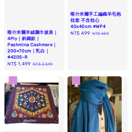
喀什米爾手工編織羊毛抱
枕套 不含枕心
40x40cm #WP4
喀什米爾羊絨圍巾披肩｜
Sale
NT$ 499
Regular
NT$ 650
4Ply｜斜織款｜
price
price
Pashmina Cashmere｜
200×70cm｜乳白｜
#4205-R
Sale
NT$ 1,499
Regular
NT$ 2,599
price
price
優惠
優惠