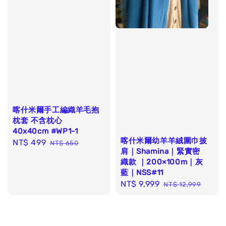
喀什米爾手工編織羊毛抱
枕套 不含枕心
40x40cm #WP1-1
喀什米爾幼羊羊絨圍巾披
Sale
NT$ 499
Regular
NT$ 650
肩｜Shamina｜緊實密
price
price
織款 ｜200×100m｜灰
藍｜NSS#11
Sale
NT$ 9,999
Regular
NT$ 12,999
price
price