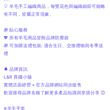
🎈 羊毛手工編織商品，
每雙花色與編織細節可能略
有不同，
皆屬正常現象。
🎁 貼心服務
💖 所有羊毛商品皆附品牌防塵袋
🎁 可加購送禮包裝:
適合生日、交換禮物與冬季送
禮
🔔 品牌資訊
L&R 異國小舖
實體店面經營 × 官方品牌網站同步販售
歡迎搜尋品牌名稱了解更多產品知識與穿搭分享 😊
#羊毛手套