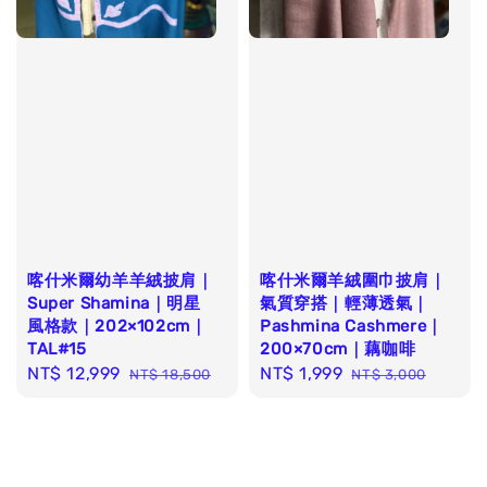
喀什米爾幼羊羊絨披肩｜
喀什米爾羊絨圍巾披肩｜
Super Shamina｜明星
氣質穿搭｜輕薄透氣｜
風格款｜202×102cm｜
Pashmina Cashmere｜
TAL#15
200×70cm｜藕咖啡
Sale
NT$ 12,999
Regular
Sale
NT$ 1,999
Regular
NT$ 18,500
NT$ 3,000
price
price
price
price