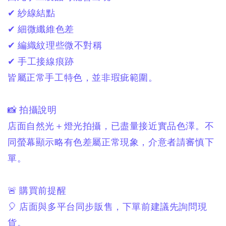
✔ 紗線結點
✔ 細微纖維色差
✔ 編織紋理些微不對稱
✔ 手工接線痕跡
皆屬正常手工特色，
並非瑕疵範圍。
📸 拍攝說明
店面自然光＋燈光拍攝，
已盡量接近實品色澤。
不
同螢幕顯示略有色差屬正常現象，
介意者請審慎下
單。
🚨 購買前提醒
🎈 店面與多平台同步販售，
下單前建議先詢問現
貨。