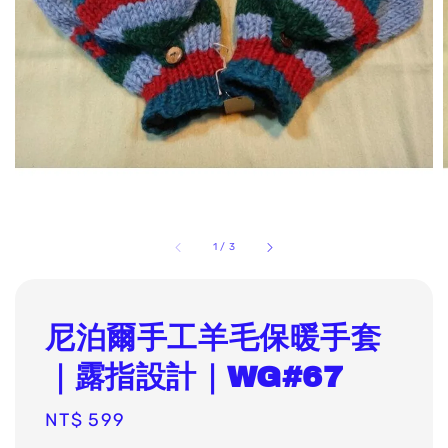
1
/
3
尼泊爾手工羊毛保暖手套
｜露指設計｜WG#67
Regular
NT$ 599
price