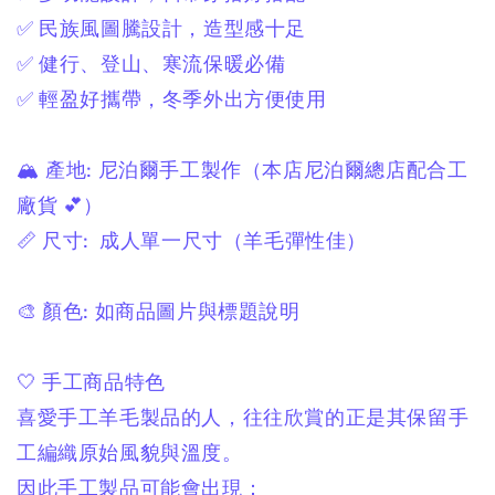
✅ 民族風圖騰設計，造型感十足
✅ 健行、登山、寒流保暖必備
✅ 輕盈好攜帶，冬季外出方便使用
🏔 產地:
尼泊爾手工製作
（本店尼泊爾總店配合工
廠貨 💕）
📏 尺寸:
成人單一尺寸
（羊毛彈性佳）
🎨 顏色:
如商品圖片與標題說明
🤍 手工商品特色
喜愛手工羊毛製品的人，
往往欣賞的正是其保留手
工編織原始風貌與溫度。
因此手工製品可能會出現：