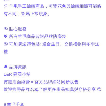
🎈 羊毛手工編織商品，
每雙花色與編織細節可能略
有不同，
皆屬正常現象。
🎁 貼心服務
💖 所有羊毛商品皆附品牌防塵袋
🎁 可加購送禮包裝:
適合生日、交換禮物與冬季送
禮
🔔 品牌資訊
L&R 異國小舖
實體店面經營 × 官方品牌網站同步販售
歡迎搜尋品牌名稱了解更多產品知識與穿搭分享 😊
#羊毛手套