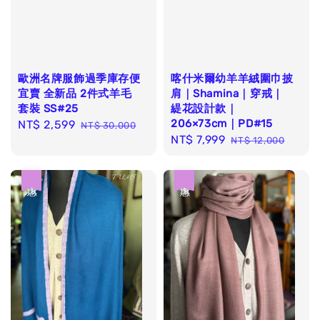
歐洲名牌服飾過季庫存便
喀什米爾幼羊羊絨圍巾披
宜賣 全新品 2件式羊毛
肩｜Shamina｜穿戒｜
套裝 SS#25
緹花設計款｜
206×73cm｜PD#15
Sale
NT$ 2,599
Regular
NT$ 30,000
Sale
NT$ 7,999
Regular
price
price
NT$ 12,000
price
price
優惠
優惠