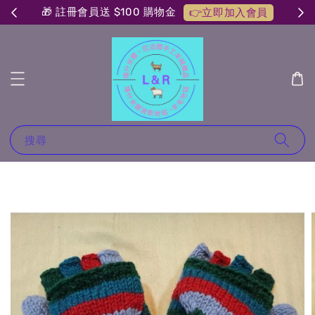
🎁 註冊會員送 $100 購物金
👉立即加入會員
搜尋