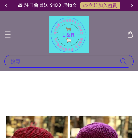
🎁 註冊會員送 $100 購物金
👉立即加入會員
搜尋