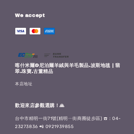
We accept
喀什米爾&尼泊爾羊絨與羊毛製品.波斯地毯 | 翡
翠.珠寶.古董精品
本店地址
歡迎來店參觀選購！🙏
台中市精明一街71號(精明ㄧ街商圈徒步區) ☎️：04-
23273836 📲 0921939855