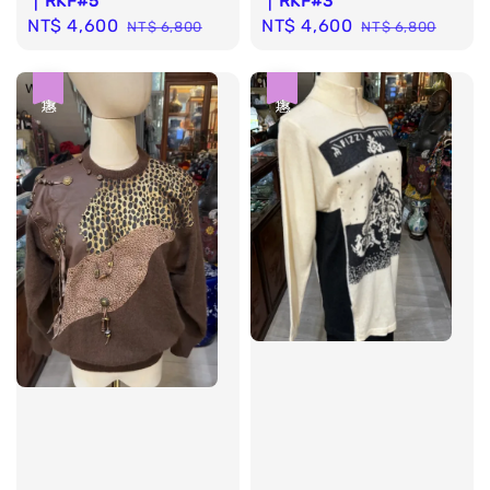
｜RKF#5
｜RKF#3
Sale
NT$ 4,600
Regular
Sale
NT$ 4,600
Regular
NT$ 6,800
NT$ 6,800
price
price
price
price
優惠
優惠