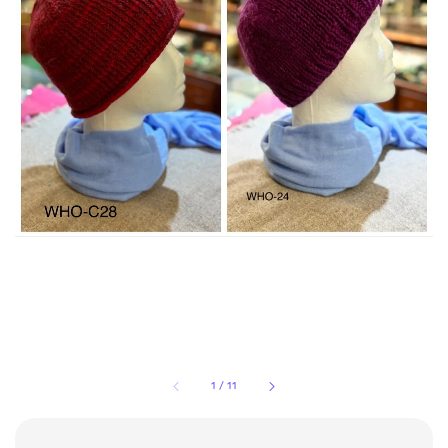
1
/
11