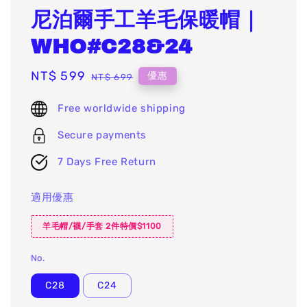
尼泊爾手工羊毛保暖帽｜
WHO#C28&24
Sale
NT$ 599
Regular
優惠
NT$ 699
price
price
Free worldwide shipping
Secure payments
7 Days Free Return
適用優惠
羊毛帽/襪/手套 2件特價$1100
No.
C28
C24