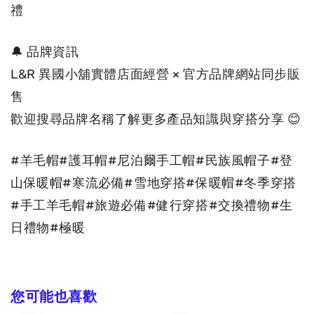
禮
🔔 品牌資訊
L&R 異國小舖實體店面經營 × 官方品牌網站同步販
售
歡迎搜尋品牌名稱了解更多產品知識與穿搭分享 😊
#羊毛帽#護耳帽#尼泊爾手工帽#民族風帽子#登
山保暖帽#寒流必備#雪地穿搭#保暖帽#冬季穿搭
#手工羊毛帽#旅遊必備#健行穿搭#交換禮物#生
日禮物#極暖
您可能也喜歡