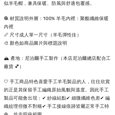
似
羊毛帽，兼具保暖、防風與舒適包覆感。
🧶 材質說明外層：100% 羊毛內裡：聚酯纖維保暖
內裡
📏 尺寸成人單一尺寸（羊毛彈性佳
）
🎨 顏色如商品圖片與標題說明
🏔 產地：尼泊爾手工製作（本店尼泊爾總店配合工
廠貨 💕）
🤍 手工商品特色喜愛手工羊毛製品的人，往往欣賞
的正是其保留手工編織原始風貌與溫度。因此手工
製品可能會出現：✔ 紗線結點✔ 細微纖維色差✔ 編
織紋理些微不對稱✔ 手工接線痕跡皆屬正常手工特
色，並非瑕疵範圍。