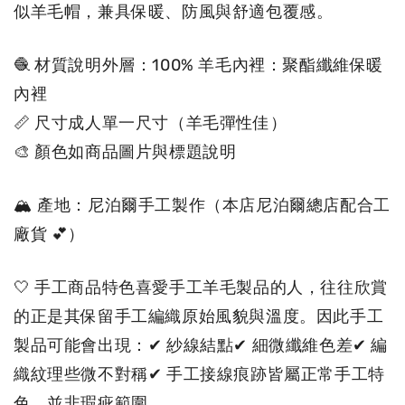
似
羊毛帽，兼具保暖、防風與舒適包覆感。
🧶 材質說明外層：100% 羊毛內裡：聚酯纖維保暖
內裡
📏 尺寸成人單一尺寸（羊毛彈性佳
）
🎨 顏色如商品圖片與標題說明
🏔 產地：尼泊爾手工製作（本店尼泊爾總店配合工
廠貨 💕）
🤍 手工商品特色喜愛手工羊毛製品的人，往往欣賞
的正是其保留手工編織原始風貌與溫度。因此手工
製品可能會出現：✔ 紗線結點✔ 細微纖維色差✔ 編
織紋理些微不對稱✔ 手工接線痕跡皆屬正常手工特
色，並非瑕疵範圍。