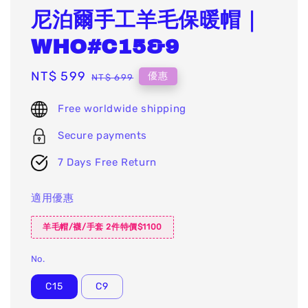
尼泊爾手工羊毛保暖帽｜
WHO#C15&9
Sale
NT$ 599
Regular
優惠
NT$ 699
price
price
Free worldwide shipping
Secure payments
7 Days Free Return
適用優惠
羊毛帽/襪/手套 2件特價$1100
No.
C15
C9