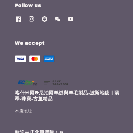
Follow us
We accept
喀什米爾&尼泊爾羊絨與羊毛製品.波斯地毯 | 翡
翠.珠寶.古董精品
本店地址
歡迎來店參觀選購！🙏