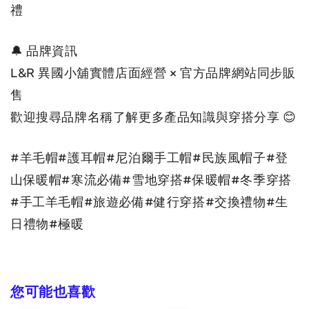
禮
🔔 品牌資訊
L&R 異國小舖實體店面經營 × 官方品牌網站同步販
售
歡迎搜尋品牌名稱了解更多產品知識與穿搭分享 😊
#羊毛帽#護耳帽#尼泊爾手工帽#民族風帽子#登
山保暖帽#寒流必備#雪地穿搭#保暖帽#冬季穿搭
#手工羊毛帽#旅遊必備#健行穿搭#交換禮物#生
日禮物#極暖
您可能也喜歡