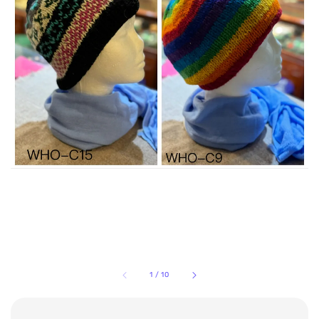
1
/
10