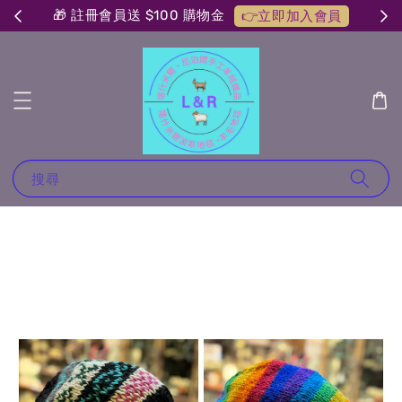
🎁 註冊會員送 $100 購物金
👉立即加入會員
搜尋