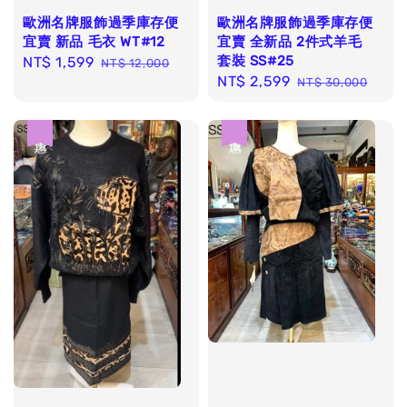
歐洲名牌服飾過季庫存便
歐洲名牌服飾過季庫存便
宜賣 新品 毛衣 WT#12
宜賣 全新品 2件式羊毛
套裝 SS#25
Sale
NT$ 1,599
Regular
NT$ 12,000
Sale
NT$ 2,599
Regular
price
price
NT$ 30,000
price
price
優惠
優惠