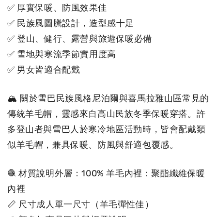
✅ 厚實保暖、防風效果佳
✅ 民族風圖騰設計，造型感十足
✅ 登山、健行、露營與旅遊保暖必備
✅ 雪地與寒流季節實用度高
✅ 男女皆適合配戴
🏔 關於雪巴民族風格尼泊爾與喜馬拉雅山區常見的
傳統羊毛帽，靈感來自高山民族冬季保暖穿搭。許
多登山者與雪巴人於寒冷地區活動時，皆會配戴類
似
羊毛帽，兼具保暖、防風與舒適包覆感。
🧶 材質說明外層：100% 羊毛內裡：聚酯纖維保暖
內裡
📏 尺寸成人單一尺寸（羊毛彈性佳
）