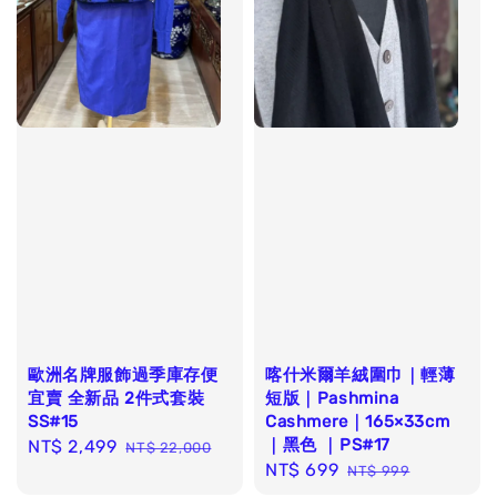
歐洲名牌服飾過季庫存便
喀什米爾羊絨圍巾｜輕薄
宜賣 全新品 2件式套裝
短版｜Pashmina
SS#15
Cashmere｜165×33cm
｜黑色 ｜PS#17
Sale
NT$ 2,499
Regular
NT$ 22,000
Sale
NT$ 699
Regular
price
price
NT$ 999
price
price