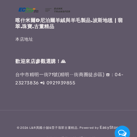
喀什米爾&尼泊爾羊絨與羊毛製品.波斯地毯 | 翡
翠.珠寶.古董精品
本店地址
歡迎來店參觀選購！🙏
台中市精明一街71號(精明ㄧ街商圈徒步區) ☎️：04-
23273836 📲 0921939855
EasyStore
© 2026 L&R異國小舖&雪子翡翠古董精品. Powered by