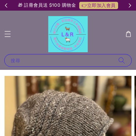
🎁 註冊會員送 $100 購物金
👉立即加入會員
搜尋