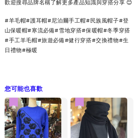
歡迎搜尋品牌名稱了解更多產品知識與穿搭分享 😊
#羊毛帽#護耳帽#尼泊爾手工帽#民族風帽子#登
山保暖帽#寒流必備#雪地穿搭#保暖帽#冬季穿搭
#手工羊毛帽#旅遊必備#健行穿搭#交換禮物#生
日禮物#極暖
您可能也喜歡
優惠
優惠