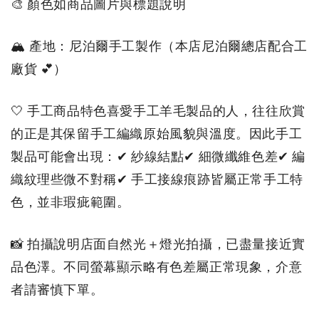
🎨 顏色如商品圖片與標題說明
🏔 產地：尼泊爾手工製作（本店尼泊爾總店配合工
廠貨 💕）
🤍 手工商品特色喜愛手工羊毛製品的人，往往欣賞
的正是其保留手工編織原始風貌與溫度。因此手工
製品可能會出現：✔ 紗線結點✔ 細微纖維色差✔ 編
織紋理些微不對稱✔ 手工接線痕跡皆屬正常手工特
色，並非瑕疵範圍。
📸 拍攝說明店面自然光＋燈光拍攝，已盡量接近實
品色澤。不同螢幕顯示略有色差屬正常現象，介意
者請審慎下單。