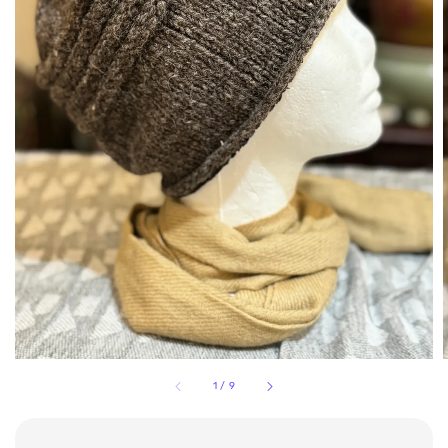
1
/
9