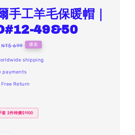
爾手工羊毛保暖帽｜
#12-49&50
Regular
優惠
NT$ 699
price
orldwide shipping
e payments
 Free Return
套 2件特價$1100