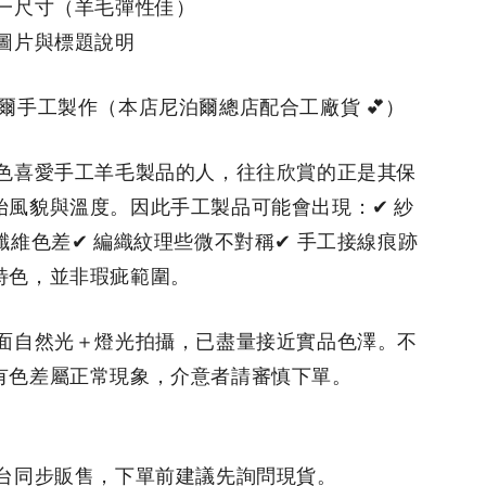
單一尺寸（羊毛彈性佳
）
品圖片與標題說明
泊爾手工製作（本店尼泊爾總店配合工廠貨 💕）
品特色喜愛手工羊毛製品的人，往往欣賞的正是其保
始風貌與溫度。因此手工製品可能會出現：✔ 紗
纖維色差✔ 編織紋理些微不對稱✔ 手工接線痕跡
特色，並非瑕疵範圍。
明店面自然光＋燈光拍攝，已盡量接近實品色澤。不
有色差屬正常現象，介意者請審慎下單。
平台同步販售，下單前建議先詢問現貨。