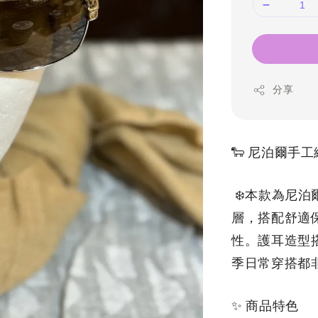
分享
🐑 尼泊爾手
 ❄️本款為尼
層，搭配舒適
性。護耳造型
季日常穿搭都
✨ 商品特色