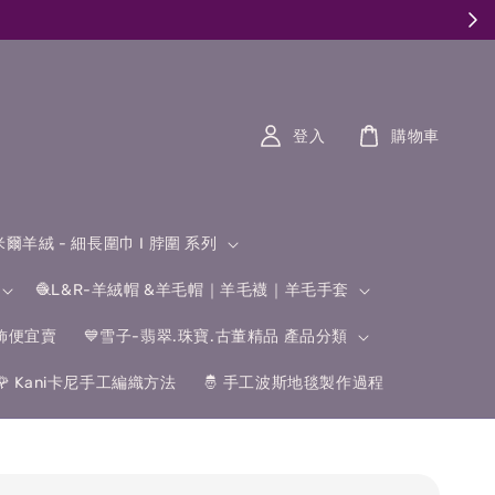
登入
購物車
什米爾羊絨 - 細長圍巾 I 脖圍 系列
🧶L&R-羊絨帽 &羊毛帽｜羊毛襪｜羊毛手套
飾便宜賣
💙雪子-翡翠.珠寶.古董精品 產品分類
🌹 Kani卡尼手工編織方法
🤴 手工波斯地毯製作過程