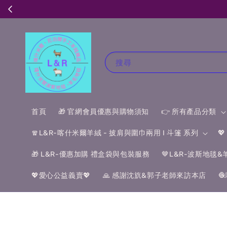
搜尋
首頁
🎁 官網會員優惠與購物須知
👉 所有產品分類
🧣L&R-喀什米爾羊絨 - 披肩與圍巾兩用 I 斗篷 系列

🎁 L&R-優惠加購 禮盒袋與包裝服務
🤎L&R-波斯地毯
💖愛心公益義賣💖
🙏 感謝沈斻&郭子老師來訪本店
