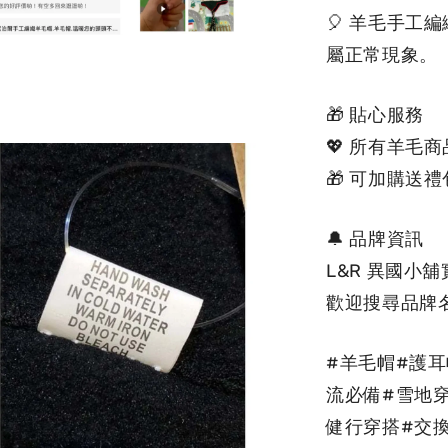
🎈 羊毛手
屬正常現象。
🎁 貼心服務
💖 所有羊毛
🎁 可加購送
🔔 品牌資訊
L&R 異國小
歡迎搜尋品牌名
#羊毛帽#護
流必備#雪地
健行穿搭#交