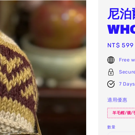
尼泊
WHO
Sale
NT$ 599
price
Free w
Secur
7 Days
適用優惠
羊毛帽/襪/手
數量