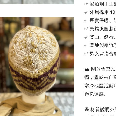
✅ 尼泊爾手工
✅ 外層採用 10
✅ 厚實保暖、
✅ 民族風圖
✅ 登山、健
✅ 雪地與寒流
✅ 男女皆適合
🏔 關於雪
帽，靈感來自
寒冷地區活動
適包覆感。
🧶 材質說明