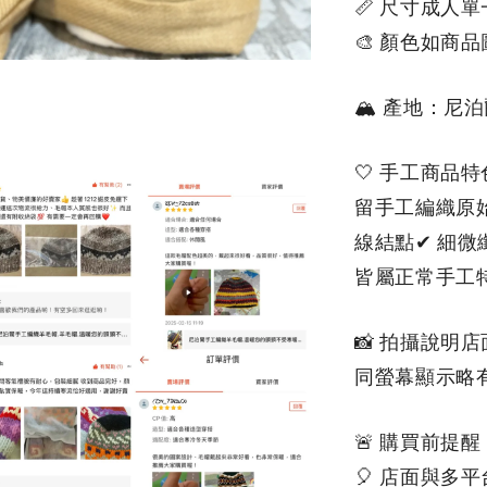
📏 尺寸成人
🎨 顏色如商
🏔 產地：尼
🤍 手工商
留手工編織原
線結點✔ 細微
皆屬正常手工
📸 拍攝說
同螢幕顯示略
🚨 購買前提醒
🎈 店面與多