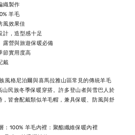
編織製作
0% 羊毛
防風效果佳
騰設計，造型感十足
行、露營與旅遊保暖必備
季節實用度高
配戴
巴民族風格尼泊爾與喜馬拉雅山區常見的傳統羊毛
高山民族冬季保暖穿搭。許多登山者與雪巴人於
時，皆會配戴類似
羊毛帽，兼具保暖、防風與舒
外層：100% 羊毛內裡：聚酯纖維保暖內裡