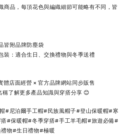
工編織商品，每頂花色與編織細節可能略有不同，皆
商品皆附品牌防塵袋
禮包裝：適合生日、交換禮物與冬季送禮
舖實體店面經營 × 官方品牌網站同步販售
稱了解更多產品知識與穿搭分享 😊
耳帽#尼泊爾手工帽#民族風帽子#登山保暖帽#寒
穿搭#保暖帽#冬季穿搭#手工羊毛帽#旅遊必備#
換禮物#生日禮物#極暖