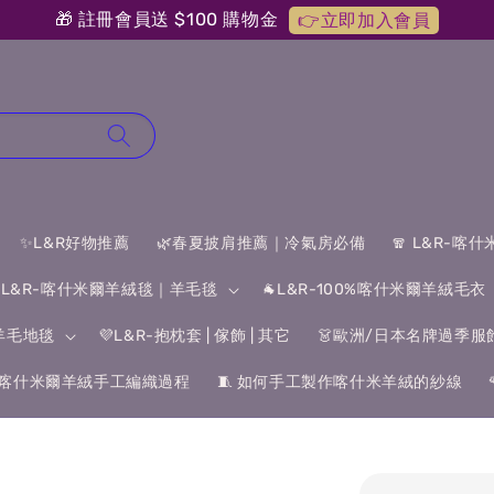
🎁 註冊會員送 $100 購物金
👉立即加入會員
✨L&R好物推薦
🌿春夏披肩推薦｜冷氣房必備
🧣 L&R-喀
 L&R-喀什米爾羊絨毯｜羊毛毯
🐐L&R-100%喀什米爾羊絨毛衣
&羊毛地毯
💜L&R-抱枕套 | 傢飾 | 其它
👗歐洲/日本名牌過季服
喀什米爾羊絨手工編織過程
🧵 如何手工製作喀什米羊絨的紗線