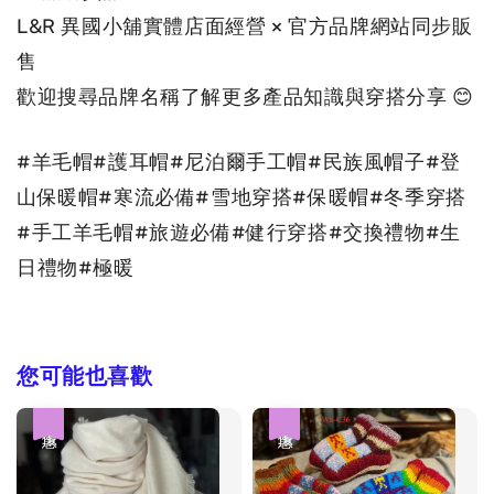
L&R 異國小舖實體店面經營 × 官方品牌網站同步販
售
歡迎搜尋品牌名稱了解更多產品知識與穿搭分享 😊
#羊毛帽#護耳帽#尼泊爾手工帽#民族風帽子#登
山保暖帽#寒流必備#雪地穿搭#保暖帽#冬季穿搭
#手工羊毛帽#旅遊必備#健行穿搭#交換禮物#生
日禮物#極暖
您可能也喜歡
優惠
優惠