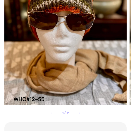
1
/
9