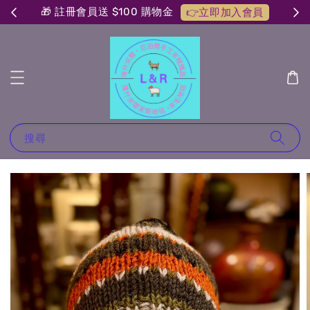
🎁 註冊會員送 $100 購物金
👉立即加入會員
搜尋