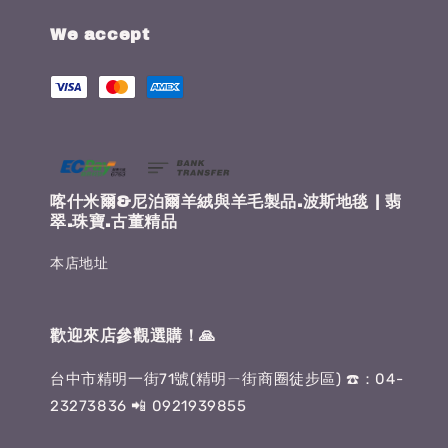
We accept
喀什米爾&尼泊爾羊絨與羊毛製品.波斯地毯 | 翡
翠.珠寶.古董精品
本店地址
歡迎來店參觀選購！🙏
台中市精明一街71號(精明ㄧ街商圈徒步區) ☎️：04-
23273836 📲 0921939855