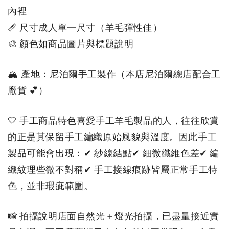
內裡
📏 尺寸成人單一尺寸（羊毛彈性佳
）
🎨 顏色如商品圖片與標題說明
🏔 產地：尼泊爾手工製作（本店尼泊爾總店配合工
廠貨 💕）
🤍 手工商品特色喜愛手工羊毛製品的人，往往欣賞
的正是其保留手工編織原始風貌與溫度。因此手工
製品可能會出現：✔ 紗線結點✔ 細微纖維色差✔ 編
織紋理些微不對稱✔ 手工接線痕跡皆屬正常手工特
色，並非瑕疵範圍。
📸 拍攝說明店面自然光＋燈光拍攝，已盡量接近實