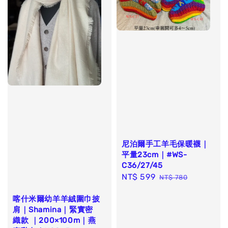
尼泊爾手工羊毛保暖襪｜
平量23cm｜#WS-
C36/27/45
Sale
NT$ 599
Regular
NT$ 780
price
price
喀什米爾幼羊羊絨圍巾披
肩｜Shamina｜緊實密
織款 ｜200×100m｜燕