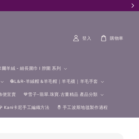
登入
購物車
什米爾羊絨 - 細長圍巾 I 脖圍 系列
🧶L&R-羊絨帽 &羊毛帽｜羊毛襪｜羊毛手套
飾便宜賣
💙雪子-翡翠.珠寶.古董精品 產品分類
🌹 Kani卡尼手工編織方法
🤴 手工波斯地毯製作過程