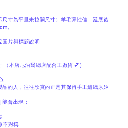
示尺寸為平量未拉開尺寸）
羊毛彈性佳，
延展後
cm。
品圖片與標題說明
作
（本店尼泊爾總店配合工廠貨 💕）
色
製品的人，
往往欣賞的正是其保留手工編織原始
可能會出現：
差
微不對稱