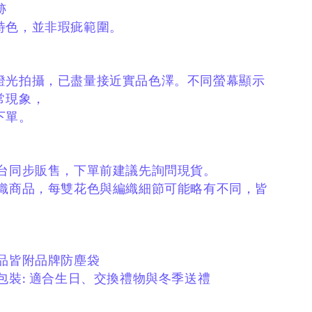
跡
特色，
並非瑕疵範圍。
燈光拍攝，
已盡量接近實品色澤。
不同螢幕顯示
常現象，
下單。
平台同步販售，
下單前建議先詢問現貨。
編織商品，
每雙花色與編織細節可能略有不同，
皆
商品皆附品牌防塵袋
包裝:
適合生日、交換禮物與冬季送禮