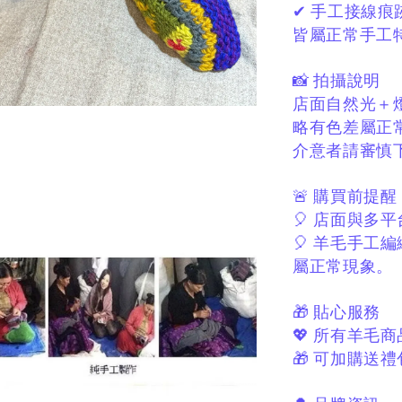
✔ 手工接線痕
皆屬正常手工
📸 拍攝說明
店面自然光＋
略有色差屬正
介意者請審慎
🚨 購買前提醒
🎈 店面與多
🎈 羊毛手工
屬正常現象。
🎁 貼心服務
💖 所有羊毛
🎁 可加購送禮