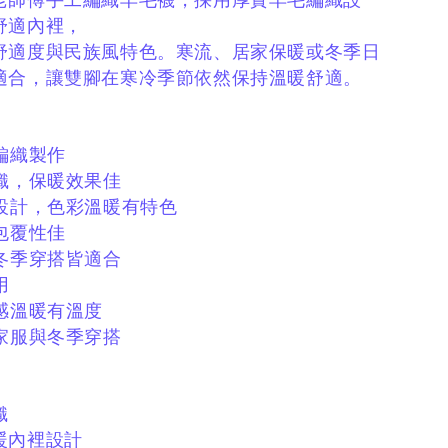
老師傅手工編織羊毛襪，
採用厚實羊毛編織設
舒適內裡，
舒適度與民族風特色。
寒流、居家保暖或冬季日
適合，
讓雙腳在寒冷季節依然保持溫暖舒適。
編織製作
織，保暖效果佳
騰設計，色彩溫暖有特色
包覆性佳
冬季穿搭皆適合
用
感溫暖有溫度
家服與冬季穿搭
織
暖內裡設計