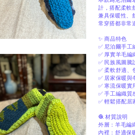
本款為尼泊爾
計，
搭配柔軟
兼具保暖性、
常穿搭都非常
✨ 商品特色
✅ 尼泊爾手工
✅ 厚實羊毛編
✅ 民族風圖
✅ 柔軟舒適、
✅ 居家保暖與
✅ 寒流保暖實
✅ 手工編織質
✅ 輕鬆搭配居
🧶 材質說明
外層：
羊毛編
內裡：
舒適保