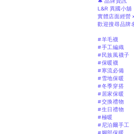
🔔 品牌資訊
L&R 異國小舖
實體店面經營 
歡迎搜尋品牌名
#羊毛襪
#手工編織
#民族風襪子
#保暖襪
#寒流必備
#雪地保暖
#冬季穿搭
#居家保暖
#交換禮物
#生日禮物
#極暖
#尼泊爾手工
#腳部保暖