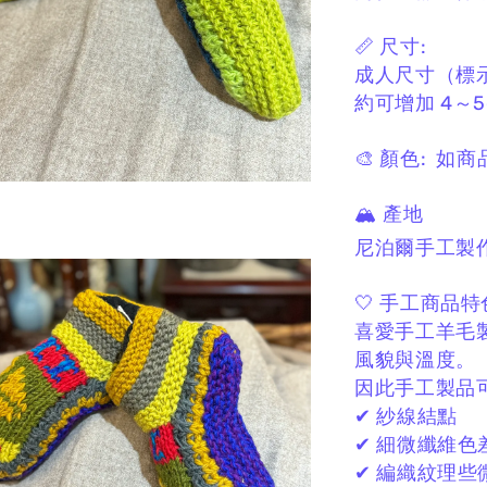
📏 尺寸:
成人尺寸
（標
約可增加 4～5
🎨 顏色:
如商
🏔 產地
尼泊爾手工製
🤍 手工商品特
喜愛手工羊毛
風貌與溫度。
因此手工製品
✔ 紗線結點
✔ 細微纖維色
✔ 編織紋理些