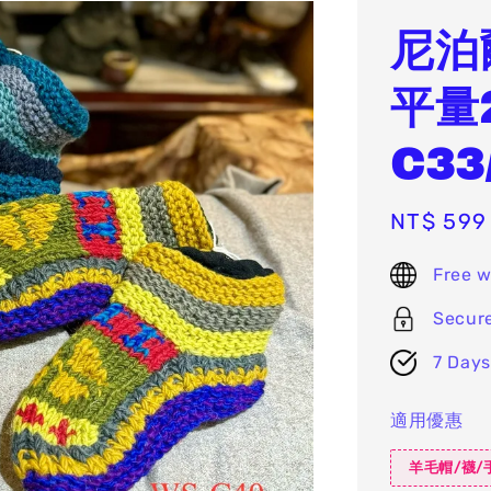
尼泊
平量
C33
Sale
NT$ 599
price
Free w
Secur
7 Days
適用優惠
羊毛帽/襪/手