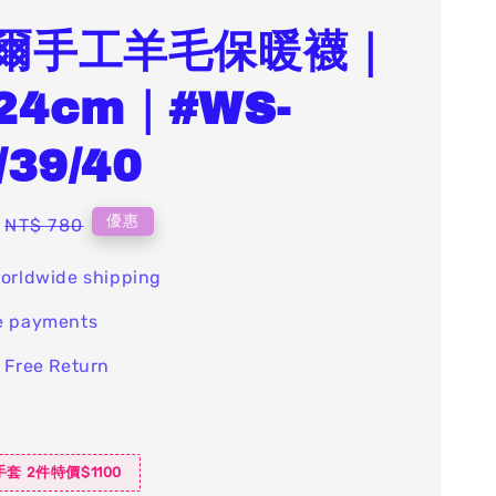
爾手工羊毛保暖襪｜
24cm｜#WS-
/39/40
Regular
優惠
NT$ 780
price
orldwide shipping
e payments
 Free Return
套 2件特價$1100