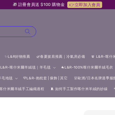
🎁 註冊會員送 $100 購物金
👉立即加入會員
✨L&R好物推薦
🌿春夏披肩推薦｜冷氣房必備
🧣 L&R-喀
 L&R-喀什米爾羊絨毯｜羊毛毯
🐐L&R-100%喀什米爾羊絨毛衣
&羊毛地毯
💜L&R-抱枕套 | 傢飾 | 其它
👗歐洲/日本名牌過季服
喀什米爾羊絨手工編織過程
🧵 如何手工製作喀什米羊絨的紗線