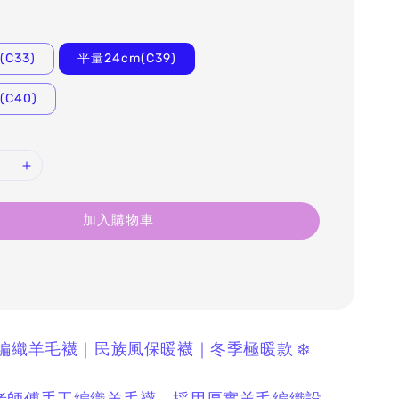
C33)
平量24cm(C39)
(C40)
加入購物車
工編織羊毛襪｜民族風保暖襪｜冬季極暖款 ❄️