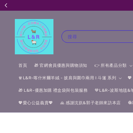
搜尋
首頁
🎁 官網會員優惠與購物須知
👉 所有產品分類
🧣L&R-喀什米爾羊絨 - 披肩與圍巾兩用 I 斗篷 系列

🎁 L&R-優惠加購 禮盒袋與包裝服務
🤎L&R-波斯地毯
💖愛心公益義賣💖
🙏 感謝沈斻&郭子老師來訪本店
