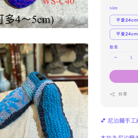
size
平量24cm(
平量24cm
數量
分享
💕 尼泊爾手