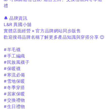
禮
🔔 品牌資訊
L&R 異國小舖
實體店面經營 × 官方品牌網站同步販售
歡迎搜尋品牌名稱了解更多產品知識與穿搭分享 😊
#羊毛襪
#手工編織
#民族風襪子
#保暖襪
#寒流必備
#雪地保暖
#冬季穿搭
#居家保暖
#交換禮物
#生日禮物