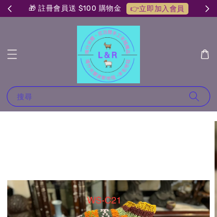
🎁 註冊會員送 $100 購物金
👉立即加入會員
搜尋