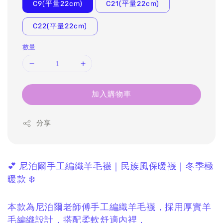
C9(平量22cm)
C21(平量22cm)
C22(平量22cm)
數量
加入購物車
分享
💕 尼泊爾手工編織羊毛襪｜民族風保暖襪｜冬季極
暖款 ❄️
本款為尼泊爾老師傅手工編織羊毛襪，
採用厚實羊
毛編織設計，
搭配柔軟舒適內裡，