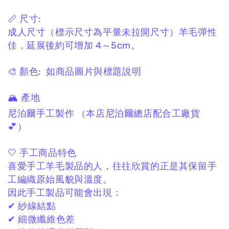
📏 尺寸:
成人尺寸
（標示尺寸為平量未拉開尺寸）
羊毛彈性
佳，
延展後約可增加 4～5cm。
🎨 顏色:
如商品圖片與標題說明
🏔 產地
尼泊爾手工製作
（本店尼泊爾總店配合工廠貨
💕）
🤍 手工商品特色
喜愛手工羊毛製品的人，
往往欣賞的正是其保留手
工編織原始風貌與溫度。
因此手工製品可能會出現：
✔ 紗線結點
✔ 細微纖維色差