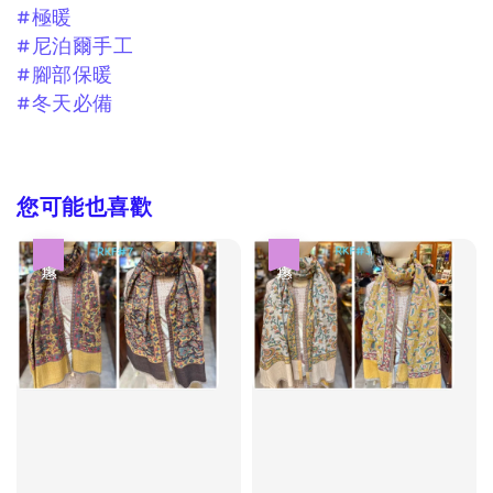
#極暖
#尼泊爾手工
#腳部保暖
#冬天必備
您可能也喜歡
優惠
優惠