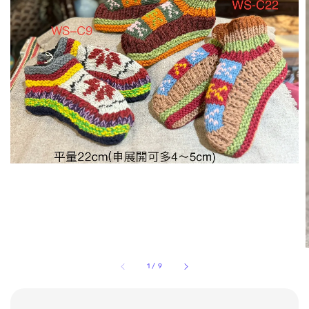
1
/
9