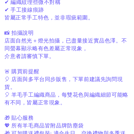
✔ 編織紋理些微不對稱
✔ 手工接線痕跡
皆屬正常手工特色，
並非瑕疵範圍。
📸 拍攝說明
店面自然光＋燈光拍攝，
已盡量接近實品色澤。
不
同螢幕顯示略有色差屬正常現象，
介意者請審慎下單。
🚨 購買前提醒
🎈 店面與多平台同步販售，
下單前建議先詢問現
貨。
🎈 羊毛手工編織商品，
每雙花色與編織細節可能略
有不同，
皆屬正常現象。
🎁 貼心服務
💖 所有羊毛商品皆附品牌防塵袋
🎁 可加購送禮包裝:
適合生日、交換禮物與冬季送