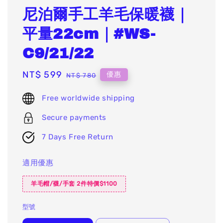
尼泊爾手工羊毛保暖襪｜
平量22cm｜#WS-
C9/21/22
Sale
NT$ 599
Regular
優惠
NT$ 780
price
price
Free worldwide shipping
Secure payments
7 Days Free Return
適用優惠
羊毛帽/襪/手套 2件特價$1100
型號