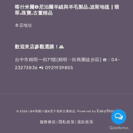
喀什米爾&尼泊爾羊絨與羊毛製品.波斯地毯 | 翡
翠.珠寶.古董精品
本店地址
歡迎來店參觀選購！🙏
台中市精明一街71號(精明ㄧ街商圈徒步區) ☎️：04-
23273836 📲 0921939855
EasyStore
© 2026 L&R異國小舖&雪子翡翠古董精品. Powered by
服務條款
隱私政策
退款政策
|
|