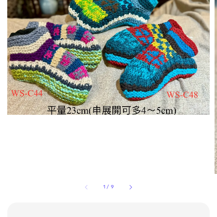
1
/
9