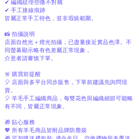
✔ 編織紋理些微不對稱
✔ 手工接線痕跡
皆屬正常手工特色，
並非瑕疵範圍。
📸 拍攝說明
店面自然光＋燈光拍攝，
已盡量接近實品色澤。
不
同螢幕顯示略有色差屬正常現象，
介意者請審慎下單。
🚨 購買前提醒
🎈 店面與多平台同步販售，
下單前建議先詢問現
貨。
🎈 羊毛手工編織商品，
每雙花色與編織細節可能略
有不同，
皆屬正常現象。
🎁 貼心服務
💖 所有羊毛商品皆附品牌防塵袋
🎁 可加購送禮包裝:
適合生日、交換禮物與冬季送