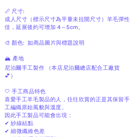
📏 尺寸:
成人尺寸
（標示尺寸為平量未拉開尺寸）
羊毛彈性
佳，
延展後約可增加 4～5cm。
🎨 顏色:
如商品圖片與標題說明
🏔 產地
尼泊爾手工製作
（本店尼泊爾總店配合工廠貨
💕）
🤍 手工商品特色
喜愛手工羊毛製品的人，
往往欣賞的正是其保留手
工編織原始風貌與溫度。
因此手工製品可能會出現：
✔ 紗線結點
✔ 細微纖維色差