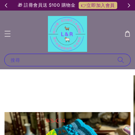
🎁 註冊會員送 $100 購物金
👉立即加入會員
搜尋