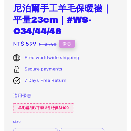
尼泊爾手工羊毛保暖襪｜
平量23cm｜#WS-
C34/44/48
Sale
NT$ 599
Regular
優惠
NT$ 780
price
price
Free worldwide shipping
Secure payments
7 Days Free Return
適用優惠
羊毛帽/襪/手套 2件特價$1100
size