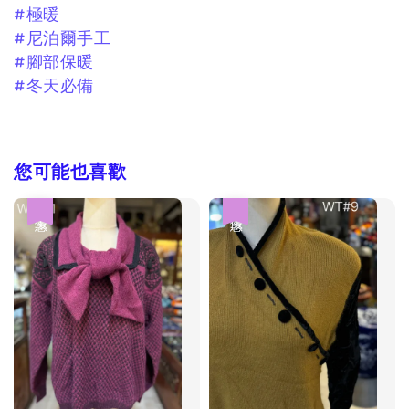
#極暖
#尼泊爾手工
#腳部保暖
#冬天必備
您可能也喜歡
優惠
優惠