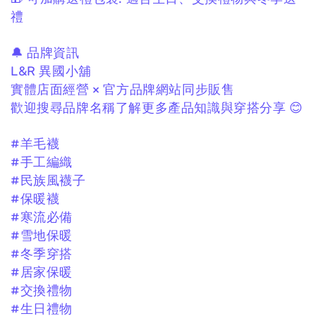
禮
🔔 品牌資訊
L&R 異國小舖
實體店面經營 × 官方品牌網站同步販售
歡迎搜尋品牌名稱了解更多產品知識與穿搭分享 😊
#羊毛襪
#手工編織
#民族風襪子
#保暖襪
#寒流必備
#雪地保暖
#冬季穿搭
#居家保暖
#交換禮物
#生日禮物