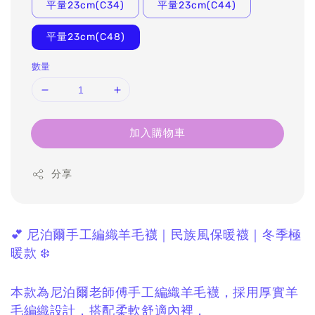
平量23cm(C34)
平量23cm(C44)
平量23cm(C48)
數量
加入購物車
分享
💕 尼泊爾手工編織羊毛襪｜民族風保暖襪｜冬季極
暖款 ❄️
本款為尼泊爾老師傅手工編織羊毛襪，
採用厚實羊
毛編織設計，
搭配柔軟舒適內裡，