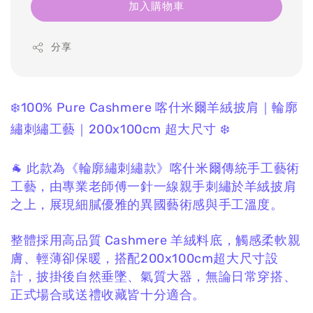
加入購物車
分享
❄️100% Pure Cashmere 喀什米爾羊絨披肩｜輪廓
繡刺繡工藝｜200x100cm 超大尺寸 ❄️
🐐 此款為《輪廓繡刺繡款》喀什米爾傳統手工藝術
工藝，由專業老師傅一針一線親手刺繡於羊絨披肩
之上，展現細膩優雅的異國藝術感與手工溫度。
整體採用高品質 Cashmere 羊絨料底，觸感柔軟親
膚、輕薄卻保暖，搭配200x100cm超大尺寸設
計，披掛後自然垂墜、氣質大器，無論日常穿搭、
正式場合或送禮收藏皆十分適合。