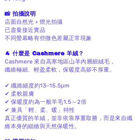
📸 拍攝說明
店面自然光＋燈光拍攝
已盡量接近實品
不同螢幕略有些微色差屬正常現象
🐐 什麼是 Cashmere 羊絨？
Cashmere 來自高寒地區山羊內層細絨毛，
纖維極細、輕盈柔軟，保暖度高卻不厚重。
✔ 纖維細度約13–15.5μm
✔ 柔軟親膚
✔ 保暖度約為一般羊毛1.5～2倍
✔ 兼具「輕、柔、暖」特性
真正優質的羊絨，
並非依靠厚重取勝，
而是來自纖
維本身的細緻與天然保暖性。