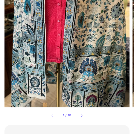
1
/
10