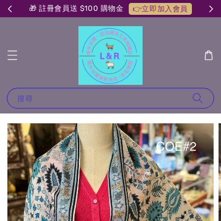
🎁 註冊會員送 $100 購物金
👉立即加入會員
搜尋