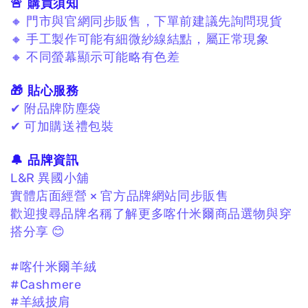
🚨 購買須知
🔸 門市與官網同步販售，下單前建議先詢問現貨
🔸 手工製作可能有細微紗線結點，屬正常現象
🔸 不同螢幕顯示可能略有色差
🎁 貼心服務
✔ 附品牌防塵袋
✔ 可加購送禮包裝
🔔 品牌資訊
L&R 異國小舖
實體店面經營 × 官方品牌網站同步販售
歡迎搜尋品牌名稱了解更多喀什米爾商品選物與穿
搭分享 😊
#喀什米爾羊絨
#Cashmere
#羊絨披肩