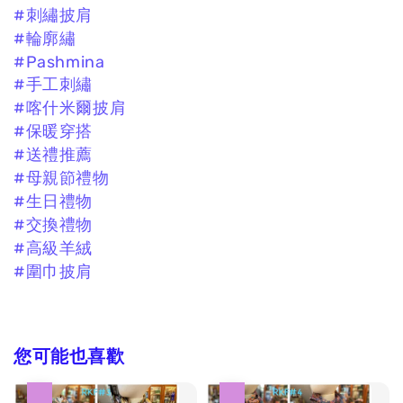
#刺繡披肩
#輪廓繡
#Pashmina
#手工刺繡
#喀什米爾披肩
#保暖穿搭
#送禮推薦
#母親節禮物
#生日禮物
#交換禮物
#高級羊絨
#圍巾披肩
您可能也喜歡
優惠
優惠