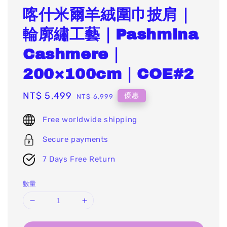
喀什米爾羊絨圍巾披肩｜
輪廓繡工藝｜Pashmina
Cashmere｜
200×100cm｜COE#2
Sale
NT$ 5,499
Regular
優惠
NT$ 6,999
price
price
Free worldwide shipping
Secure payments
7 Days Free Return
數量