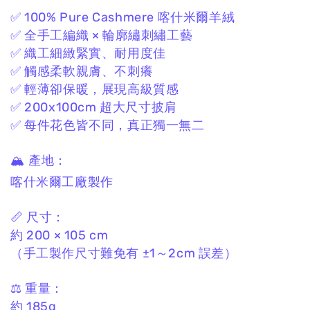
✅ 100% Pure Cashmere 喀什米爾羊絨
✅ 全手工編織 × 輪廓繡刺繡工藝
✅ 織工細緻緊實、耐用度佳
✅ 觸感柔軟親膚、不刺癢
✅ 輕薄卻保暖，展現高級質感
✅ 200x100cm 超大尺寸披肩
✅ 每件花色皆不同，真正獨一無二
🏔 產地：
喀什米爾工廠製作
📏 尺寸：
約 200 × 105 cm
（手工製作尺寸難免有 ±1～2cm 誤差）
⚖️ 重量：
約 185g