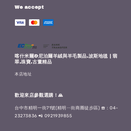
We accept
喀什米爾&尼泊爾羊絨與羊毛製品.波斯地毯 | 翡
翠.珠寶.古董精品
本店地址
歡迎來店參觀選購！🙏
台中市精明一街71號(精明ㄧ街商圈徒步區) ☎️：04-
23273836 📲 0921939855