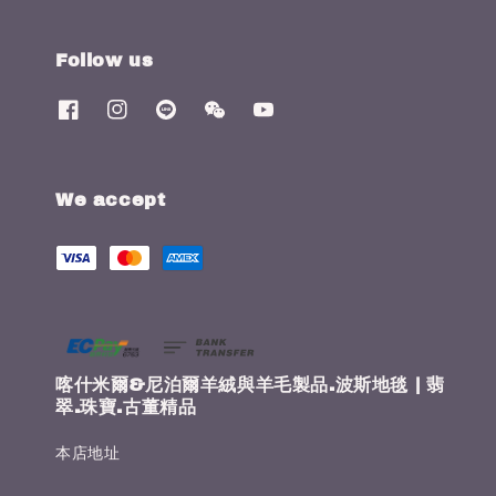
Follow us
We accept
喀什米爾&尼泊爾羊絨與羊毛製品.波斯地毯 | 翡
翠.珠寶.古董精品
本店地址