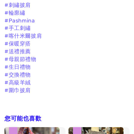
#刺繡披肩
#輪廓繡
#Pashmina
#手工刺繡
#喀什米爾披肩
#保暖穿搭
#送禮推薦
#母親節禮物
#生日禮物
#交換禮物
#高級羊絨
#圍巾披肩
您可能也喜歡
優惠
優惠