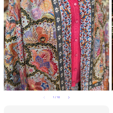
1
/
10