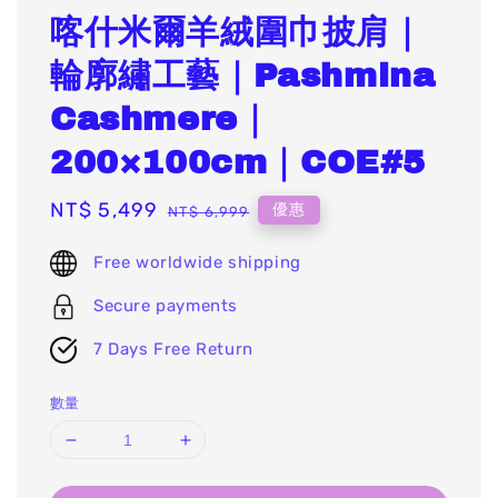
喀什米爾羊絨圍巾披肩｜
輪廓繡工藝｜Pashmina
Cashmere｜
200×100cm｜COE#5
Sale
NT$ 5,499
Regular
優惠
NT$ 6,999
price
price
Free worldwide shipping
Secure payments
7 Days Free Return
數量