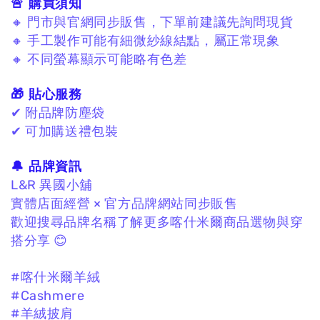
🚨 購買須知
🔸 門市與官網同步販售，下單前建議先詢問現貨
🔸 手工製作可能有細微紗線結點，屬正常現象
🔸 不同螢幕顯示可能略有色差
🎁 貼心服務
✔ 附品牌防塵袋
✔ 可加購送禮包裝
🔔 品牌資訊
L&R 異國小舖
實體店面經營 × 官方品牌網站同步販售
歡迎搜尋品牌名稱了解更多喀什米爾商品選物與穿
搭分享 😊
#喀什米爾羊絨
#Cashmere
#羊絨披肩