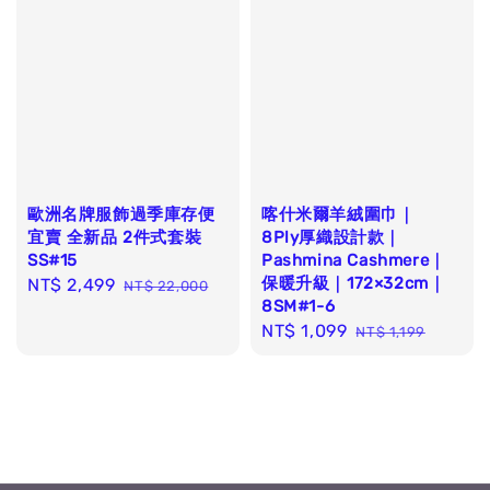
歐洲名牌服飾過季庫存便
喀什米爾羊絨圍巾｜
宜賣 全新品 2件式套裝
8Ply厚織設計款｜
SS#15
Pashmina Cashmere｜
保暖升級｜172×32cm｜
Sale
NT$ 2,499
Regular
NT$ 22,000
8SM#1-6
price
price
Sale
NT$ 1,099
Regular
NT$ 1,199
price
price