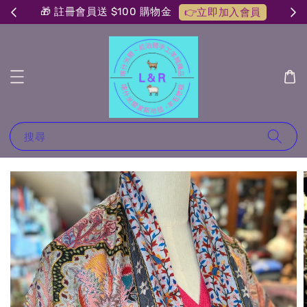
🎁 註冊會員送 $100 購物金
👉立即加入會員
搜尋