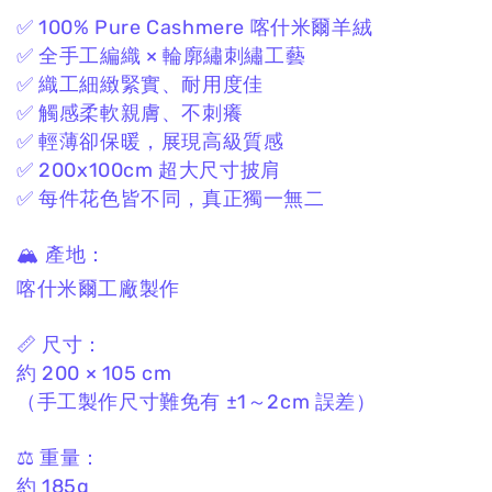
✅ 100% Pure Cashmere 喀什米爾羊絨
✅ 全手工編織 × 輪廓繡刺繡工藝
✅ 織工細緻緊實、耐用度佳
✅ 觸感柔軟親膚、不刺癢
✅ 輕薄卻保暖，展現高級質感
✅ 200x100cm 超大尺寸披肩
✅ 每件花色皆不同，真正獨一無二
🏔 產地：
喀什米爾工廠製作
📏 尺寸：
約 200 × 105 cm
（手工製作尺寸難免有 ±1～2cm 誤差）
⚖️ 重量：
約 185g