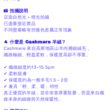
📸 拍攝說明
店面自然光＋燈光拍攝
已盡量接近實品
不同螢幕略有些微色差屬正常現象
🐐 什麼是 Cashmere 羊絨？
Cashmere 來自高寒地區山羊內層細絨毛，
纖維極細、輕盈柔軟，保暖度高卻不厚重。
✔ 纖維細度約13–15.5μm
✔ 柔軟親膚
✔ 保暖度約為一般羊毛1.5～2倍
✔ 兼具「輕、柔、暖」特性
真正優質的羊絨，
並非依靠厚重取勝，
而是來自纖
維本身的細緻與天然保暖性。