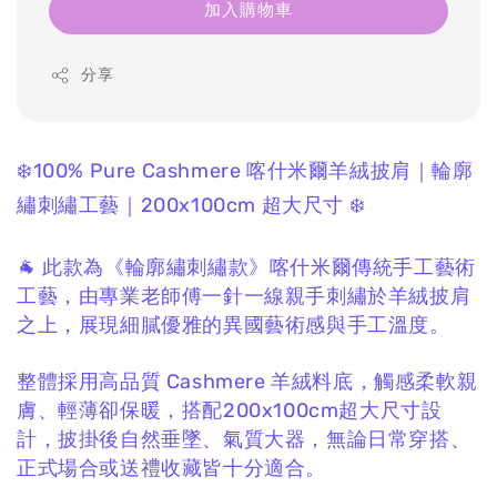
加入購物車
分享
❄️100% Pure Cashmere 喀什米爾羊絨披肩｜輪廓
繡刺繡工藝｜200x100cm 超大尺寸 ❄️
🐐 此款為《輪廓繡刺繡款》喀什米爾傳統手工藝術
工藝，由專業老師傅一針一線親手刺繡於羊絨披肩
之上，展現細膩優雅的異國藝術感與手工溫度。
整體採用高品質 Cashmere 羊絨料底，觸感柔軟親
膚、輕薄卻保暖，搭配200x100cm超大尺寸設
計，披掛後自然垂墜、氣質大器，無論日常穿搭、
正式場合或送禮收藏皆十分適合。