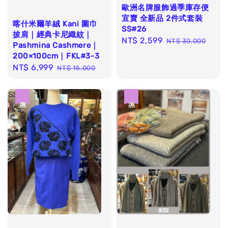
歐洲名牌服飾過季庫存便
宜賣 全新品 2件式套裝
喀什米爾羊絨 Kani 圍巾
SS#26
披肩｜經典卡尼織紋｜
Sale
NT$ 2,599
Regular
NT$ 30,000
Pashmina Cashmere｜
price
price
200×100cm｜FKL#3-3
Sale
NT$ 6,999
Regular
NT$ 15,000
price
price
優惠
優惠