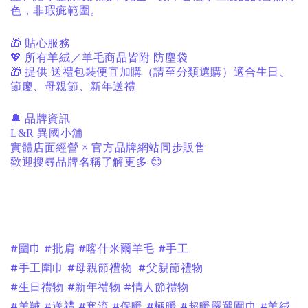
色，非瑕疵範圍。
🎁
貼心服務
💖
所有羊絨／羊毛商品皆附
防塵袋
🎁
提供
送禮包裝便宜加購（請至分類選購）適合生日、
節慶、母親節、新年送禮
🔔
品牌資訊
L&R
異國小舖
實體店面經營
×
官方品牌網站同步販售
歡迎搜尋品牌名稱了解更多
😊
#圍巾 #批肩 #喀什米爾羊毛 #手工
#手工圍巾 #母親節禮物 #父親節禮物
#生日禮物 #新年禮物 #情人節禮物
#羊羢 #送禮 #寒流 #保暖 #極暖 #超暖嚴選圍巾 #羊絨