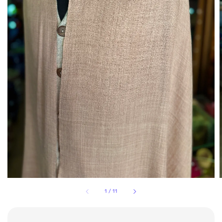
1
/
11