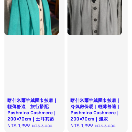
喀什米爾羊絨圍巾披肩｜
喀什米爾羊絨圍巾披肩｜
輕薄舒適｜旅行搭配｜
冷氣房保暖｜輕薄舒適｜
Pashmina Cashmere｜
Pashmina Cashmere｜
200×70cm｜土耳其藍
200×70cm｜淺灰
Sale
NT$ 1,999
Regular
Sale
NT$ 1,999
Regular
NT$ 3,000
NT$ 3,000