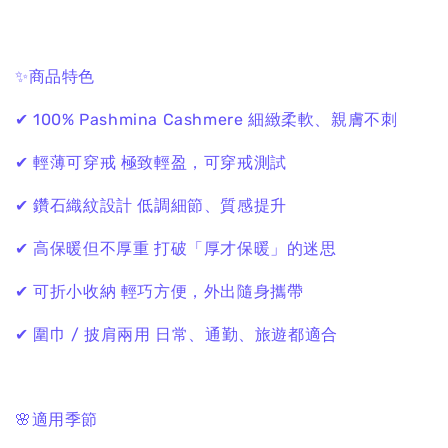
✨商品特色
✔ 100% Pashmina Cashmere
細緻柔軟、親膚不刺
✔ 輕薄可穿戒
極致輕盈，可穿戒測試
✔ 鑽石織紋設計
低調細節、質感提升
✔ 高保暖但不厚重
打破「厚才保暖」的迷思
✔ 可折小收納
輕巧方便，外出隨身攜帶
✔ 圍巾 / 披肩兩用
日常、通勤、旅遊都適合
🌸適用季節