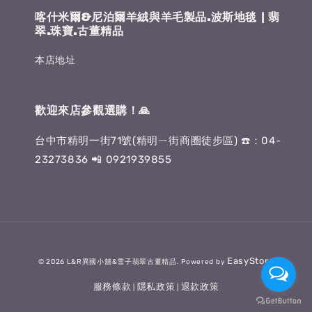
喀什米爾&尼泊爾羊絨與羊毛製品.波斯地毯 | 翡
翠.珠寶.古董精品
本店地址
歡迎來店參觀選購！🙏
台中市精明一街71號(精明ㄧ街商圈徒步區) ☎️：04-
23273836 📲 0921939855
EasyStore
© 2026 L&R異國小舖&雪子翡翠古董精品. Powered by
服務條款
隱私政策
退款政策
|
|