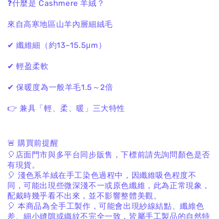
❓什麼是 Cashmere 羊絨？
來自高寒地區山羊內層細絨毛
✔ 纖維細（約13–15.5μm）
✔ 輕盈柔軟
✔ 保暖度為一般羊毛1.5～2倍
👉 兼具「輕、柔、暖」三大特性
🚨
購買前提醒
🎈
店面門市與多平台同步販售，下標前請先詢問顏色是否
有現貨。
🎈
淺色系羊絨在手工染色過程中，因纖維吸色程度不
同，可能出現些微深淺不一或原色纖維，此為正常現象，
配戴時幾乎看不出來，並不影響整體美觀。
🎈
本商品為全手工製作，可能會出現紗線結點、纖維色
差、細小縫隙或織紋不完全一致，皆屬手工製品的自然特