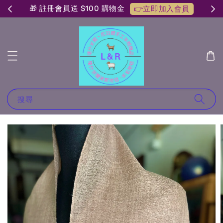
🎁 註冊會員送 $100 購物金
👉立即加入會員
搜尋