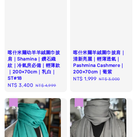
喀什米爾幼羊羊絨圍巾披
喀什米爾羊絨圍巾披肩｜
肩｜Shamina｜鑽石織
清新亮麗｜輕薄透氣｜
紋｜冷氣房必備｜輕薄款
Pashmina Cashmere｜
｜200×70cm｜乳白｜
200×70cm｜葡紫
ST#18
Sale
NT$ 1,999
Regular
NT$ 3,000
Sale
NT$ 3,400
Regular
NT$ 4,999
price
price
price
price
優惠
優惠