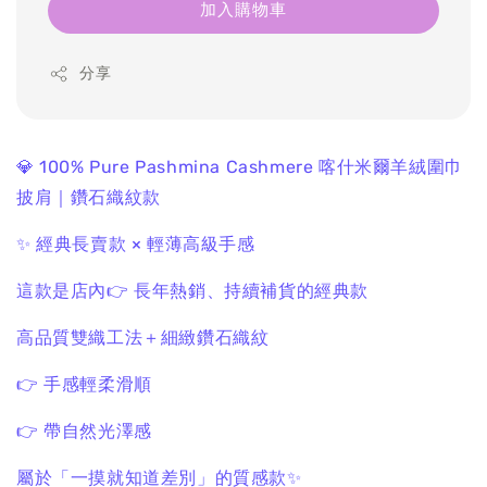
加入購物車
分享
💎 100% Pure Pashmina Cashmere
喀什米爾羊絨圍巾
披肩｜鑽石織紋款
✨ 經典長賣款 × 輕薄高級手感
這款是店內
👉 長年熱銷、持續補貨的經典款
高品質雙織工法＋細緻鑽石織紋
👉 手感輕柔滑順
👉 帶自然光澤感
屬於「一摸就知道差別」的質感款✨