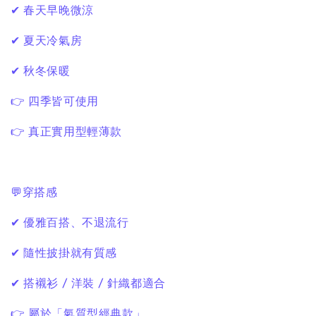
✔ 春天早晚微涼
✔ 夏天冷氣房
✔ 秋冬保暖
👉 四季皆可使用
👉 真正實用型輕薄款
💬穿搭感
✔ 優雅百搭、不退流行
✔ 隨性披掛就有質感
✔ 搭襯衫 / 洋裝 / 針織都適合
👉 屬於「氣質型經典款」