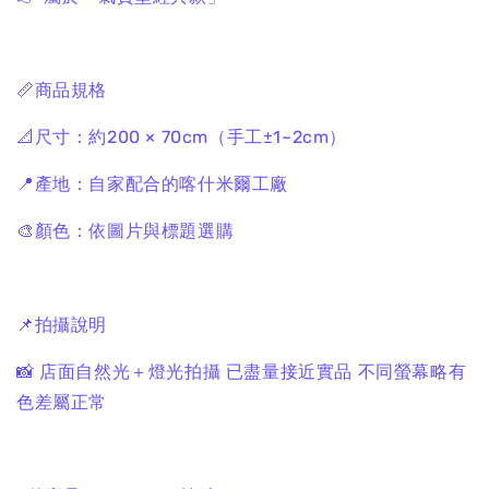
📏商品規格
📐尺寸：約200 × 70cm（手工±1~2cm）
📍產地：自家配合的喀什米爾工廠
🎨顏色：依圖片與標題選購
📌拍攝說明
📸 店面自然光＋燈光拍攝
已盡量接近實品
不同螢幕略有
色差屬正常