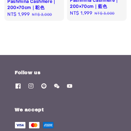
Pashmina Cashmere｜
Pashmina Cashmere｜
200×70cm｜藍色
200×70cm｜駝色
Sale
NT$ 1,999
Regular
NT$ 3,000
Sale
NT$ 1,999
Regular
NT$ 3,000
price
price
price
price
Follow us
We accept