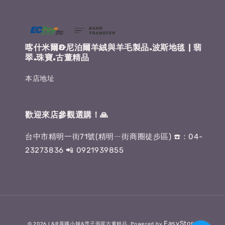
喀什米爾&尼泊爾羊絨與羊毛製品.波斯地毯 | 翡
翠.珠寶.古董精品
本店地址
歡迎來店參觀選購！🙏
台中市精明一街71號(精明ㄧ街商圈徒步區) ☎️：04-
23273836 📲 0921939855
EasyStore
© 2026 L&R異國小舖&雪子翡翠古董精品. Powered by