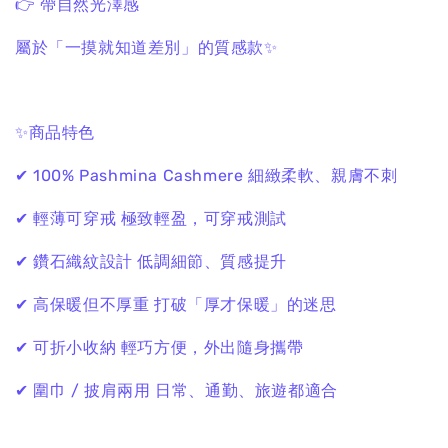
👉 帶自然光澤感
屬於「一摸就知道差別」的質感款✨
✨商品特色
✔ 100% Pashmina Cashmere
細緻柔軟、親膚不刺
✔ 輕薄可穿戒
極致輕盈，可穿戒測試
✔ 鑽石織紋設計
低調細節、質感提升
✔ 高保暖但不厚重
打破「厚才保暖」的迷思
✔ 可折小收納
輕巧方便，外出隨身攜帶
✔ 圍巾 / 披肩兩用
日常、通勤、旅遊都適合