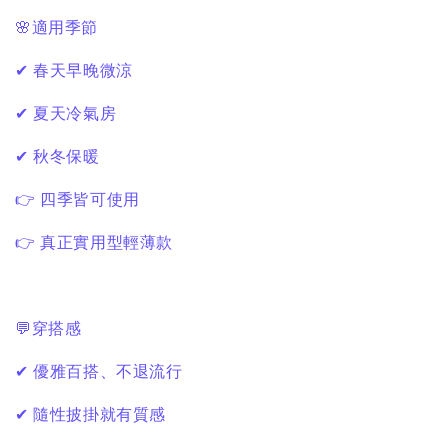
🌸適用季節
✔ 春天早晚微涼
✔ 夏天冷氣房
✔ 秋冬保暖
👉 四季皆可使用
👉 真正實用型輕薄款
💬穿搭感
✔ 優雅百搭、不退流行
✔ 隨性披掛就有質感