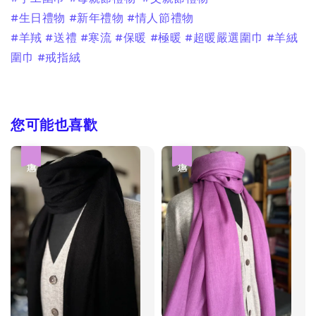
#生日禮物 #新年禮物 #情人節禮物
#羊羢 #送禮 #寒流 #保暖 #極暖 #超暖嚴選圍巾 #羊絨
圍巾 #戒指絨
您可能也喜歡
優惠
優惠