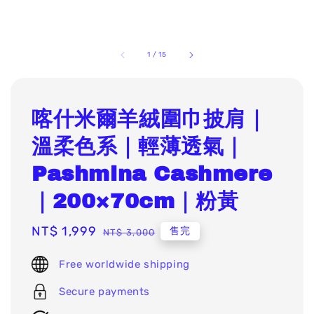
1
/
15
喀什米爾羊絨圍巾披肩｜
溫柔色系｜輕薄透氣｜
Pashmina Cashmere
｜200×70cm｜粉黃
Sale
NT$ 1,999
Regular
售完
NT$ 3,000
price
price
Free worldwide shipping
Secure payments