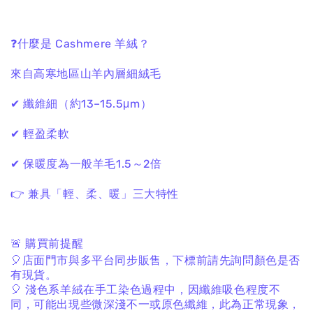
❓什麼是 Cashmere 羊絨？
來自高寒地區山羊內層細絨毛
✔ 纖維細（約13–15.5μm）
✔ 輕盈柔軟
✔ 保暖度為一般羊毛1.5～2倍
👉 兼具「輕、柔、暖」三大特性
🚨
購買前提醒
🎈
店面門市與多平台同步販售，下標前請先詢問顏色是否
有現貨。
🎈
淺色系羊絨在手工染色過程中，因纖維吸色程度不
同，可能出現些微深淺不一或原色纖維，此為正常現象，