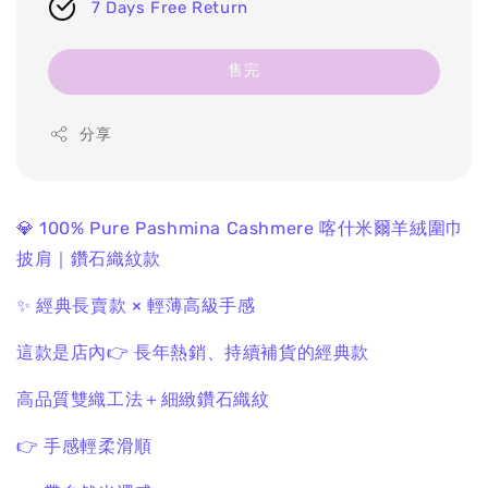
7 Days Free Return
售完
分享
💎 100% Pure Pashmina Cashmere
喀什米爾羊絨圍巾
披肩｜鑽石織紋款
✨ 經典長賣款 × 輕薄高級手感
這款是店內
👉 長年熱銷、持續補貨的經典款
高品質雙織工法＋細緻鑽石織紋
👉 手感輕柔滑順