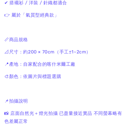
✔ 搭襯衫 / 洋裝 / 針織都適合
👉 屬於「氣質型經典款」
📏商品規格
📐尺寸：約200 × 70cm（手工±1~2cm）
📍產地：自家配合的喀什米爾工廠
🎨顏色：依圖片與標題選購
📌拍攝說明
📸 店面自然光＋燈光拍攝
已盡量接近實品
不同螢幕略有
色差屬正常