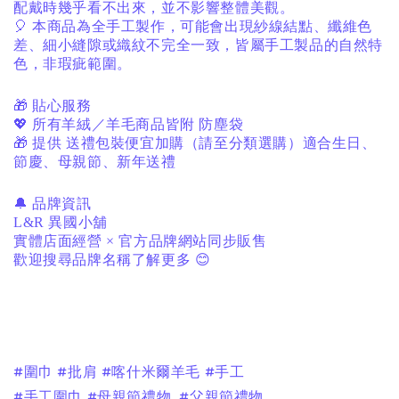
配戴時幾乎看不出來，並不影響整體美觀。
🎈
本商品為全手工製作，可能會出現紗線結點、纖維色
差、細小縫隙或織紋不完全一致，皆屬手工製品的自然特
色，非瑕疵範圍。
🎁
貼心服務
💖
所有羊絨／羊毛商品皆附
防塵袋
🎁
提供
送禮包裝便宜加購（請至分類選購）適合生日、
節慶、母親節、新年送禮
🔔
品牌資訊
L&R
異國小舖
實體店面經營
×
官方品牌網站同步販售
歡迎搜尋品牌名稱了解更多
😊
#圍巾 #批肩 #喀什米爾羊毛 #手工
#手工圍巾 #母親節禮物 #父親節禮物