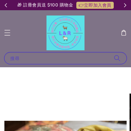
🎁 註冊會員送 $100 購物金
👉立即加入會員
搜尋