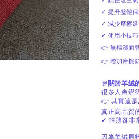
✓ 鎖住暖空氣
✓ 提升整體
✓ 減少摩擦
✔ 使用小技巧
👉 無標籤面
👉 增加摩擦
💬
關於羊絨
很多人會覺
👉
其實這是
真正高品質
✔
輕薄卻非
因為羊絨原