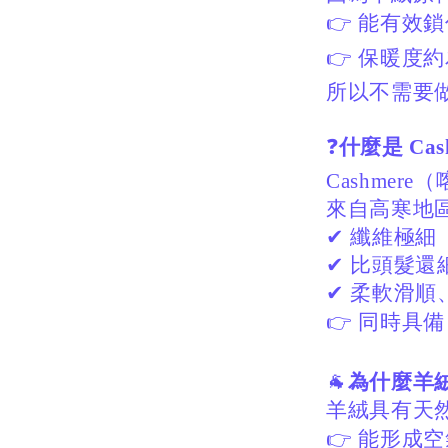
👉
能有效鎖
👉
保暖度約
所以不需要
❓
什麼是 Cas
Cashmer
來自高寒地
✔
纖維極細（約
✔
比頭髮還細
✔
柔軟滑順
👉
同時具備
🐐
為什麼羊
羊絨具有天
👉
能形成空