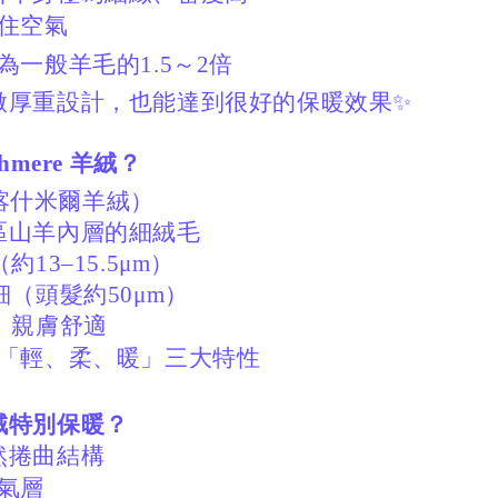
住空氣
為一般羊毛的1.5～2倍
做厚重設計，也能達到很好的保暖效果
✨
hmere 羊絨？
e（喀什米爾羊絨）
區山羊內層的細絨毛
13–15.5μm）
（頭髮約50μm）
、親膚舒適
「輕、柔、暖」三大特性
絨特別保暖？
然捲曲結構
氣層