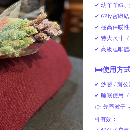
✔ 幼羊羊絨、
✔ 6Ply密
✔ 極高保暖
✔ 特大尺寸（2
✔ 高級睡眠
🛏使用方
✔ 沙發 / 辦公
✔ 睡眠使用
👉 先蓋被子
可有效：