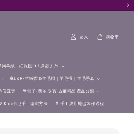
登入
購物車
什米爾羊絨 - 細長圍巾 I 脖圍 系列
🧶L&R-羊絨帽 &羊毛帽｜羊毛襪｜羊毛手套
飾便宜賣
💙雪子-翡翠.珠寶.古董精品 產品分類
🌹 Kani卡尼手工編織方法
🤴 手工波斯地毯製作過程