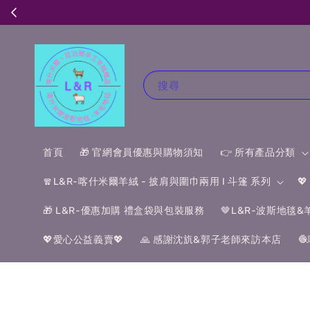
搜尋
首頁
🎁 官網會員優惠與購物須知
👉 所有產品分類
🧣L&R-喀什米爾羊絨 - 披肩與圍巾兩用 I 斗篷 系列

🎁 L&R-優惠加購 禮盒袋與包裝服務
🤎L&R-波斯地毯
💖愛心公益義賣💖
🙏 感謝沈斻&郭子老師來訪本店
