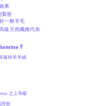
效果
列緊密
於一般羊毛
高級天然纖維代表
hamina？
為高等級幼羊羊絨
hmina 之上等級
膩滑順