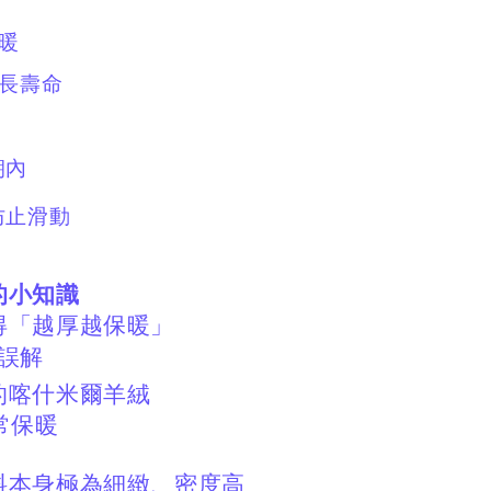
保暖
延長壽命
朝內
防止滑動
的小知識
得「越厚越保暖」
誤解
的喀什米爾羊絨
常保暖
料本身極為細緻、密度高