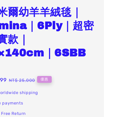
米爾幼羊羊絨毯｜
mina｜6Ply｜超密
實款｜
×140cm｜6SBB
499
Regular
優惠
NT$ 25,000
price
orldwide shipping
e payments
 Free Return