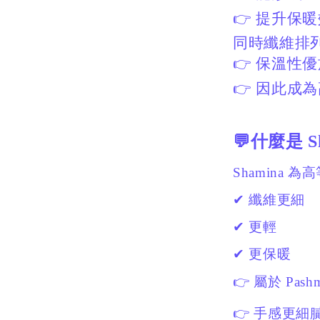
👉
提升保暖
同時纖維排
👉
保溫性優
👉
因此成為
💬什麼是 S
Shamina 
✔ 纖維更細
✔ 更輕
✔ 更保暖
👉 屬於 Pas
👉 手感更細