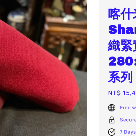
喀什
Sha
織緊
280
系列
Sale
NT$ 15,
price
Free w
Secur
7 Days