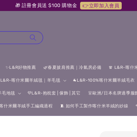
🎁 註冊會員送 $100 購物金
👉立即加入會員
✨L&R好物推薦
🌿春夏披肩推薦｜冷氣房必備
🧣 L&R-喀
 L&R-喀什米爾羊絨毯｜羊毛毯
🐐L&R-100%喀什米爾羊絨毛衣
&羊毛地毯
💜L&R-抱枕套 | 傢飾 | 其它
👗歐洲/日本名牌過季服
喀什米爾羊絨手工編織過程
🧵 如何手工製作喀什米羊絨的紗線