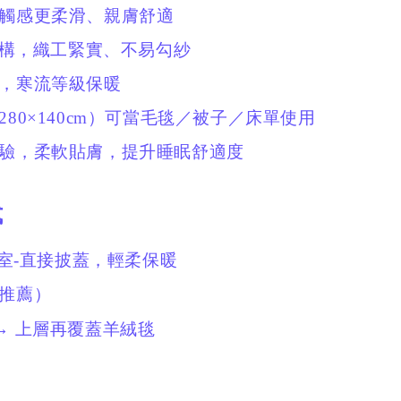
觸感更柔滑、親膚舒適
織結構，織工緊實、不易勾紗
性，
寒流等級保暖
80×140cm）
可當毛毯／被子／床單使用
體驗，
柔軟貼膚，提升睡眠舒適度
式
室-
直接披蓋，輕柔保暖
（推薦）
 → 上層再覆蓋羊絨毯