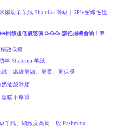
喀什米爾幼羊羊絨 Shamina 等級｜6Ply密織毛毯
0➡️回饋超低優惠價 🥳🥳🥳
請把握機會喲！🎊
× 極致保暖
 Shamina 羊絨
羊細絨，纖維更細、更柔、更保暖
如奶油般滑順
、溫暖不厚重
 等級羊絨、
細緻度高於一般 Pashmina