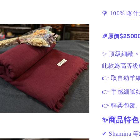
🌹 100% 
🎉原價$2500
✨ 頂級細緻 
此款為高等級幼羊
👉 取自幼
👉 手感細膩
👉 輕柔包覆
✨商品特色
✔ Shamina