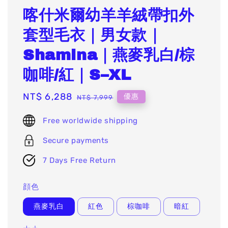
喀什米爾幼羊羊絨帶扣外
套型毛衣｜男女款｜
Shamina｜燕麥乳白/棕
咖啡/紅｜S–XL
Sale
NT$ 6,288
Regular
優惠
NT$ 7,999
price
price
Free worldwide shipping
Secure payments
7 Days Free Return
顔色
燕麥乳白
紅色
棕咖啡
暗紅