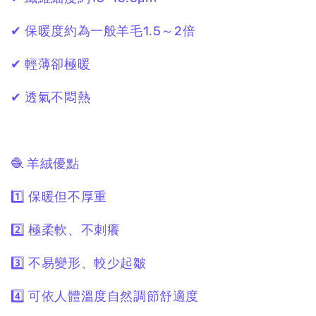
✔ 保暖度約為一般羊毛1.5～2倍
✔ 輕薄卻極暖
✔ 透氣不悶熱
🧶 羊絨優點
1️⃣ 保暖但不厚重
2️⃣ 極柔軟、不刺癢
3️⃣ 不易變形、較少起皺
4️⃣ 可依人體溫度自然調節舒適度