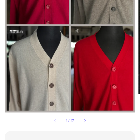
1
/
17