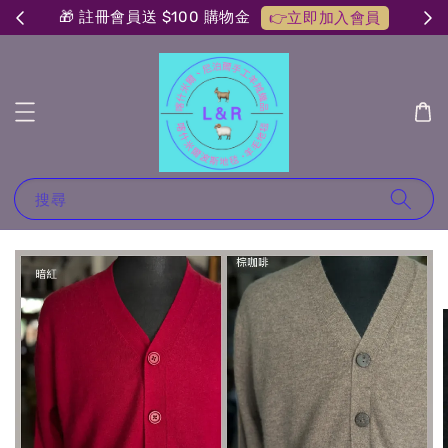
🎁 註冊會員送 $100 購物金
👉立即加入會員
搜尋