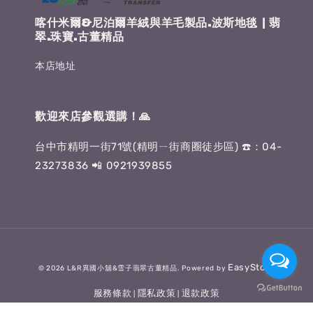
喀什米爾&尼泊爾羊絨與羊毛製品.波斯地毯 | 翡
翠.珠寶.古董精品
本店地址
歡迎來店參觀選購！🙏
台中市精明一街71號(精明ㄧ街商圈徒步區) ☎️：04-
23273836 📲 0921939855
EasyStore
© 2026 L&R異國小舖&雪子翡翠古董精品. Powered by
服務條款
隱私政策
退款政策
|
|