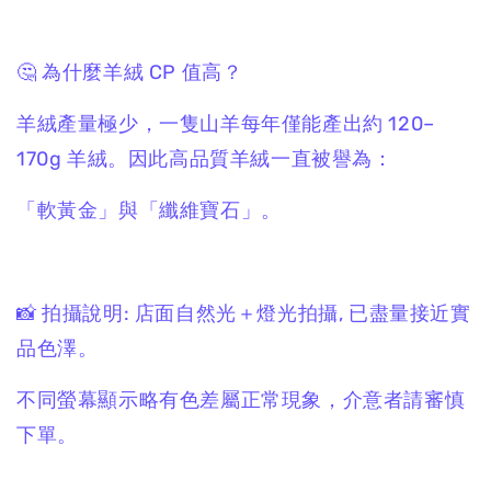
🤔 為什麼羊絨 CP 值高？
羊絨產量極少，一隻山羊每年僅能產出約 120–
170g 羊絨。因此高品質羊絨一直被譽為：
「軟黃金」與「纖維寶石」。
📸 拍攝說明: 店面自然光＋燈光拍攝, 已盡量接近實
品色澤。
不同螢幕顯示略有色差屬正常現象，介意者請審慎
下單。