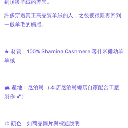
到頂級羊絨的差異。
許多穿過真正高品質羊絨的人，之後便很難再回到
一般羊毛的觸感。
🐐 材質：100% Shamina Cashmere 喀什米爾幼羊
羊絨
🏔 產地：尼泊爾 （本店尼泊爾總店自家配合工廠
製作 💕）
🎨 顏色：如商品圖片與標題說明