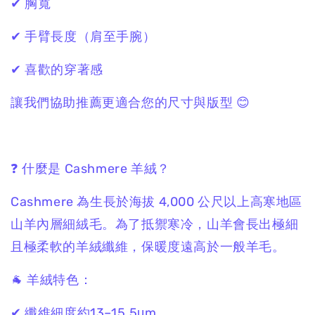
✔ 胸寬
✔ 手臂長度（肩至手腕）
✔ 喜歡的穿著感
讓我們協助推薦更適合您的尺寸與版型 😊
❓ 什麼是 Cashmere 羊絨？
Cashmere 為生長於海拔 4,000 公尺以上高寒地區
山羊內層細絨毛。為了抵禦寒冷，山羊會長出極細
且極柔軟的羊絨纖維，保暖度遠高於一般羊毛。
🐐 羊絨特色：
✔ 纖維細度約13–15.5μm