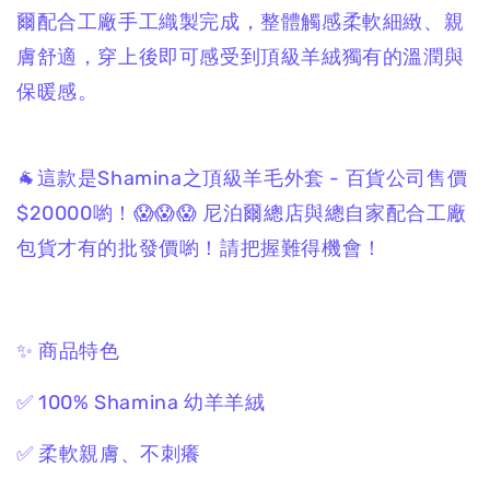
爾配合工廠手工織製完成，整體觸感柔軟細緻、親
膚舒適，穿上後即可感受到頂級羊絨獨有的溫潤與
保暖感。
🐐這款是Shamina之頂級羊毛外套 - 百貨公司售價
$20000喲！😱😱😱 尼泊爾總店與總自家配合工廠
包貨才有的批發價喲！請把握難得機會！
✨ 商品特色
✅ 100% Shamina 幼羊羊絨
✅ 柔軟親膚、不刺癢