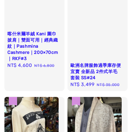
喀什米爾羊絨 Kani 圍巾
披肩｜雙面可用｜經典織
紋｜Pashmina
Cashmere｜200×70cm
｜RKF#3
Sale
NT$ 4,600
Regular
歐洲名牌服飾過季庫存便
NT$ 6,800
宜賣 全新品 2件式羊毛
price
price
套裝 SS#24
Sale
NT$ 3,499
Regular
NT$ 35,000
price
price
優惠
優惠