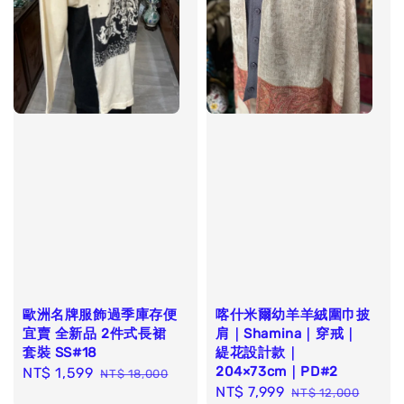
歐洲名牌服飾過季庫存便
喀什米爾幼羊羊絨圍巾披
宜賣 全新品 2件式長裙
肩｜Shamina｜穿戒｜
套裝 SS#18
緹花設計款｜
204×73cm｜PD#2
Sale
NT$ 1,599
Regular
NT$ 18,000
Sale
NT$ 7,999
Regular
price
price
NT$ 12,000