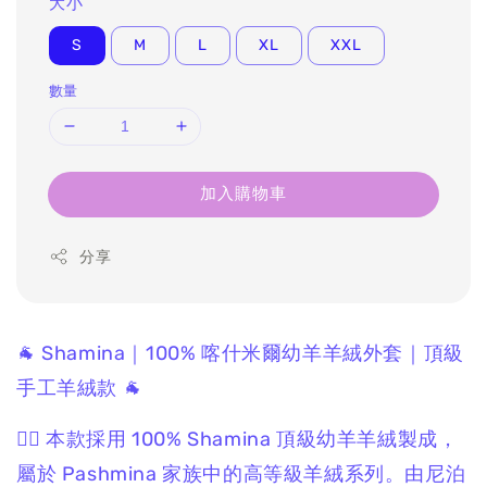
大小
S
M
L
XL
XXL
數量
加入購物車
分享
🐐 Shamina｜100% 喀什米爾幼羊羊絨外套｜頂級
手工羊絨款 🐐
❤️‍🔥 本款採用 100% Shamina 頂級幼羊羊絨製成，
屬於 Pashmina 家族中的高等級羊絨系列。由尼泊