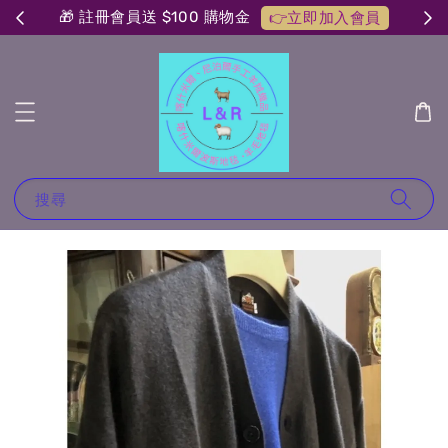
🎁 註冊會員送 $100 購物金
👉立即加入會員
搜尋