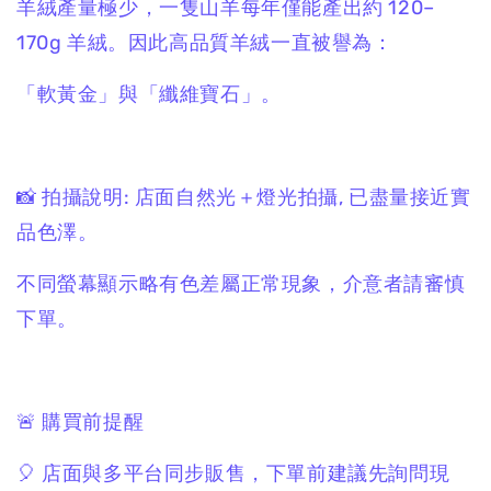
羊絨產量極少，一隻山羊每年僅能產出約 120–
170g 羊絨。因此高品質羊絨一直被譽為：
「軟黃金」與「纖維寶石」。
📸 拍攝說明: 店面自然光＋燈光拍攝, 已盡量接近實
品色澤。
不同螢幕顯示略有色差屬正常現象，介意者請審慎
下單。
🚨 購買前提醒
🎈 店面與多平台同步販售，下單前建議先詢問現