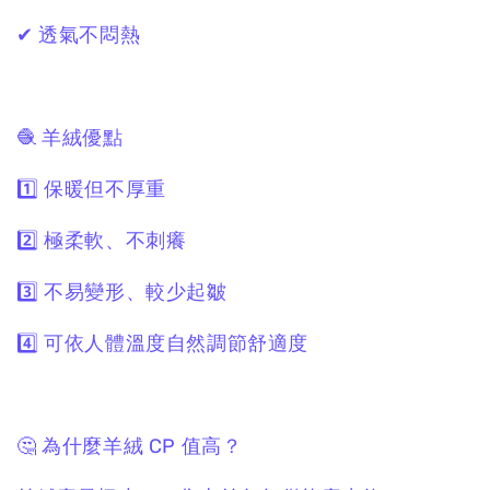
✔ 透氣不悶熱
🧶 羊絨優點
1️⃣ 保暖但不厚重
2️⃣ 極柔軟、不刺癢
3️⃣ 不易變形、較少起皺
4️⃣ 可依人體溫度自然調節舒適度
🤔 為什麼羊絨 CP 值高？