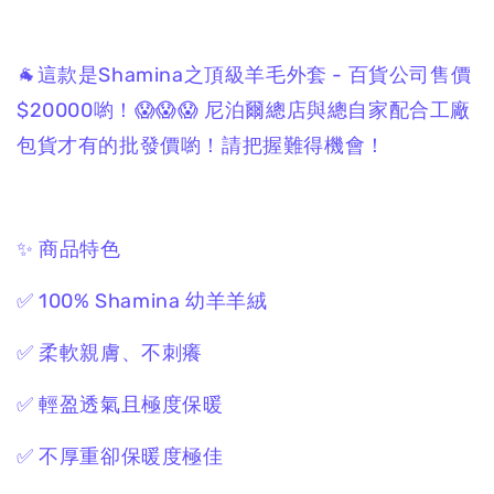
🐐這款是Shamina之頂級羊毛外套 - 百貨公司售價
$20000喲！😱😱😱 尼泊爾總店與總自家配合工廠
包貨才有的批發價喲！請把握難得機會！
✨ 商品特色
✅ 100% Shamina 幼羊羊絨
✅ 柔軟親膚、不刺癢
✅ 輕盈透氣且極度保暖
✅ 不厚重卻保暖度極佳