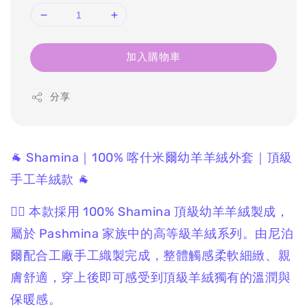
加入購物車
分享
🐐 Shamina｜100% 喀什米爾幼羊羊絨外套｜頂級
手工羊絨款 🐐
❤️‍🔥 本款採用 100% Shamina 頂級幼羊羊絨製成，
屬於 Pashmina 家族中的高等級羊絨系列。由尼泊
爾配合工廠手工織製完成，整體觸感柔軟細緻、親
膚舒適，穿上後即可感受到頂級羊絨獨有的溫潤與
保暖感。