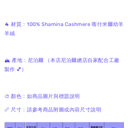
🐐 材質：100% Shamina Cashmere 喀什米爾幼羊
羊絨
🏔 產地：尼泊爾 （本店尼泊爾總店自家配合工廠
製作 💕）
🎨 顏色：如商品圖片與標題說明
📏 尺寸：請參考商品附圖或內容尺寸說明