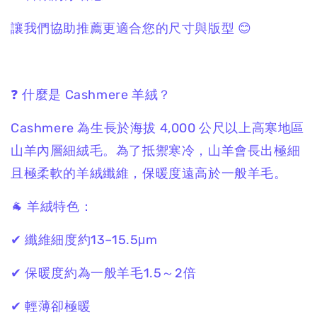
讓我們協助推薦更適合您的尺寸與版型 😊
❓ 什麼是 Cashmere 羊絨？
Cashmere 為生長於海拔 4,000 公尺以上高寒地區
山羊內層細絨毛。為了抵禦寒冷，山羊會長出極細
且極柔軟的羊絨纖維，保暖度遠高於一般羊毛。
🐐 羊絨特色：
✔ 纖維細度約13–15.5μm
✔ 保暖度約為一般羊毛1.5～2倍
✔ 輕薄卻極暖