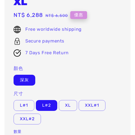
XL
Sale
NT$ 6,288
Regular
優惠
NT$ 6,500
price
price
Free worldwide shipping
Secure payments
7 Days Free Return
顏色
深灰
尺寸
L#1
L#2
XL
XXL#1
XXL#2
數量