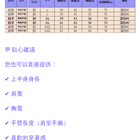
💬 貼心建議
您也可以直接提供：
✔ 上半身身長
✔ 肩寬
✔ 胸寬
✔ 手臂長度（肩至手腕）
✔ 喜歡的穿著感