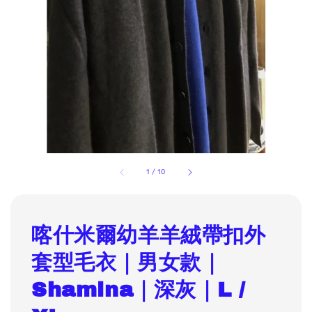
1
/
10
喀什米爾幼羊羊絨帶扣外
套型毛衣｜男女款｜
Shamina｜深灰｜L /