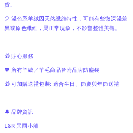
貨。
🎈 淺色系羊絨因天然纖維特性，可能有些微深淺差
異或原色纖維，屬正常現象，不影響整體美觀。
🎁 貼心服務
💖 所有羊絨／羊毛商品皆附品牌防塵袋
🎁 可加購送禮包裝: 適合生日、節慶與年節送禮
🔔 品牌資訊
L&R 異國小舖