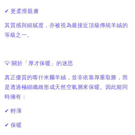
✔ 更柔滑親膚
其質感與細膩度，亦被視為最接近頂級傳統羊絨的
等級之一。
💡 關於「厚才保暖」的迷思
真正優質的喀什米爾羊絨，並非依靠厚重取勝，而
是透過極細纖維形成天然空氣層來保暖。因此能同
時擁有：
✔ 輕薄
✔ 保暖